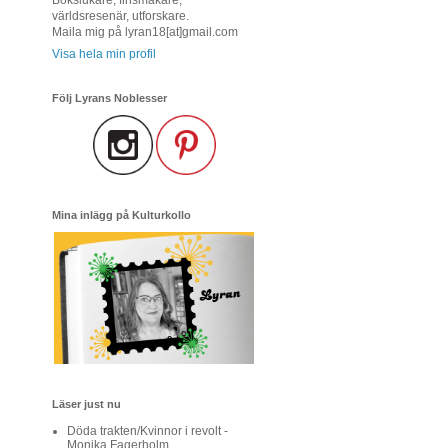
världsresenär, utforskare.
Maila mig på lyran18[at]gmail.com
Visa hela min profil
Följ Lyrans Noblesser
Mina inlägg på Kulturkollo
Läser just nu
Döda trakten/Kvinnor i revolt -
Monika Fagerholm