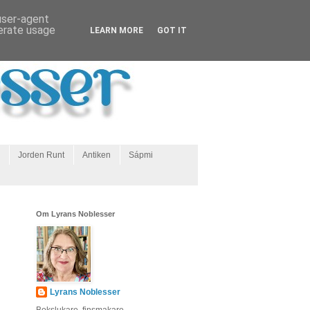
 user-agent
nerate usage
LEARN MORE
GOT IT
Jorden Runt
Antiken
Sápmi
Om Lyrans Noblesser
Lyrans Noblesser
Bokslukare, finsmakare,