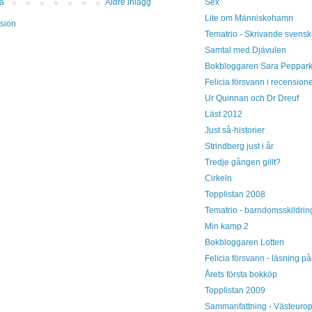
Sex
da
Äldre inlägg
Lite om Människohamn
sion
Tematrio - Skrivande svensk
Samtal med Djävulen
Bokbloggaren Sara Peppar
Felicia försvann i recension
Ur Quinnan och Dr Dreuf
Läst 2012
Just så-historier
Strindberg just i år
Tredje gången gillt?
Cirkeln
Topplistan 2008
Tematrio - barndomsskildrin
Min kamp 2
Bokbloggaren Lotten
Felicia försvann - läsning p
Årets första bokköp
Topplistan 2009
Sammanfattning - Västeuro