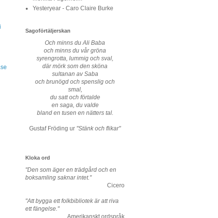
Yesteryear - Caro Claire Burke
i
Sagoförtäljerskan
Och minns du Ali Baba
och minns du vår gröna
syrengrotta, lummig och sval,
där mörk som den sköna
ase
sultanan av Saba
och brunögd och spenslig och
smal,
du satt och förtalde
en saga, du valde
bland en tusen en nätters tal.
Gustaf Fröding ur
"Stänk och flikar"
Kloka ord
"Den som äger en trädgård och en
boksamling saknar intet."
Cicero
"Att bygga ett folkbibliotek är att riva
ett fängelse."
Amerikanskt ordspråk