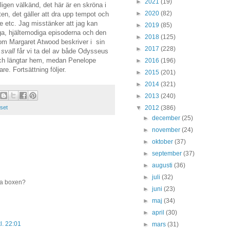
►
2021
(19)
gen välkänd, det här är en skröna i
►
2020
(82)
en, det gäller att dra upp tempot och
de etc. Jag misstänker att jag kan
►
2019
(85)
a, hjältemodiga episoderna och den
►
2018
(125)
som Margaret Atwood beskriver i sin
►
2017
(228)
svall
får vi ta del av både Odysseus
och längtar hem, medan Penelope
►
2016
(196)
are. Fortsättning följer.
►
2015
(201)
►
2014
(321)
►
2013
(240)
▼
2012
(386)
set
►
december
(25)
►
november
(24)
►
oktober
(37)
►
september
(37)
►
augusti
(36)
►
juli
(32)
ga boxen?
►
juni
(23)
►
maj
(34)
►
april
(30)
l. 22:01
►
mars
(31)