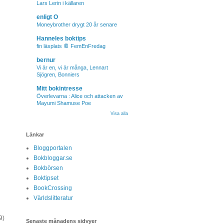
Lars Lerin i källaren
enligt O
Moneybrother drygt 20 år senare
Hanneles boktips
fin läsplats 📔 FemEnFredag
bernur
Vi är en, vi är många, Lennart
Sjögren, Bonniers
Mitt bokintresse
Överlevarna : Alice och attacken av
Mayumi Shamuse Poe
Visa alla
Länkar
Bloggportalen
Bokbloggar.se
Bokbörsen
Boktipset
BookCrossing
Världslitteratur
9)
Senaste månadens sidvyer