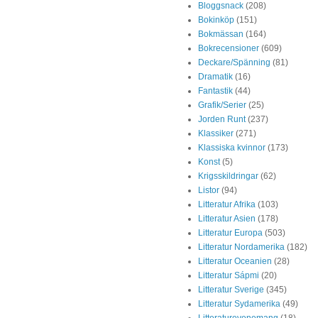
Bloggsnack
(208)
Bokinköp
(151)
Bokmässan
(164)
Bokrecensioner
(609)
Deckare/Spänning
(81)
Dramatik
(16)
Fantastik
(44)
Grafik/Serier
(25)
Jorden Runt
(237)
Klassiker
(271)
Klassiska kvinnor
(173)
Konst
(5)
Krigsskildringar
(62)
Listor
(94)
Litteratur Afrika
(103)
Litteratur Asien
(178)
Litteratur Europa
(503)
Litteratur Nordamerika
(182)
Litteratur Oceanien
(28)
Litteratur Sápmi
(20)
Litteratur Sverige
(345)
Litteratur Sydamerika
(49)
Litteraturevenemang
(18)