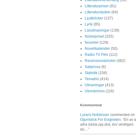
Litteraturpriser
(91)
Litteraturstudier
(64)
Ljudböcker
(137)
Lyrik
(95)
Läsutmaningar
(139)
Nobelpriset
(325)
Noveller
(129)
Novellkalender
(50)
Radio TV Film
(112)
Recensionsböcker
(482)
Sakprosa
(6)
Statistik
(156)
Tematrio
(414)
Utmaningar
(413)
Utomämnes
(116)
Kommenterat
Lyrans Noblesser
commented on
Ogonblick For Evigheten
:
“En av 
allra bästa jag läst, tror verkligen
du…”