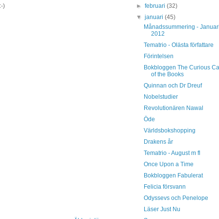
►
februari
(32)
-)
▼
januari
(45)
Månadssummering - Januar
2012
Tematrio - Olästa författare
Förintelsen
Bokbloggen The Curious C
of the Books
Quinnan och Dr Dreuf
Nobelstudier
Revolutionären Nawal
Öde
Världsbokshopping
Drakens år
Tematrio - August m fl
Once Upon a Time
Bokbloggen Fabulerat
Felicia försvann
Odyssevs och Penelope
Läser Just Nu