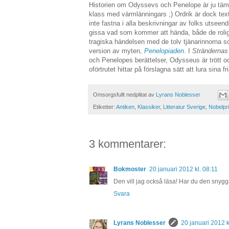
Historien om Odyssevs och Penelope är ju tämli
klass med värmlänningars ;) Ordrik är dock text
inte fastna i alla beskrivningar av folks utseen
gissa vad som kommer att hända, både de rolig
tragiska händelsen med de tolv tjänarinnorna 
version av myten,
Penelopiaden
. I
Strändernas 
och Penelopes berättelser, Odysseus är trött 
oförtrutet hittar på förslagna sätt att lura sina fri
Omsorgsfullt nedplitat av
Lyrans Noblesser
Etiketter:
Antiken
,
Klassiker
,
Litteratur Sverige
,
Nobelpri
3 kommentarer:
Bokmoster
20 januari 2012 kl. 08:11
Den vill jag också läsa! Har du den snyg
Svara
Lyrans Noblesser
20 januari 2012 k