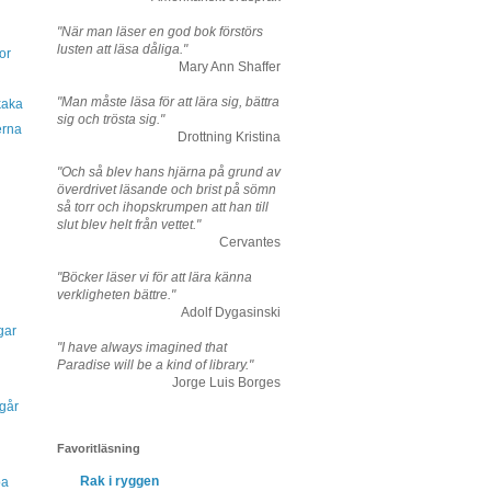
"När man läser en god bok förstörs
lusten att läsa dåliga."
or
Mary Ann Shaffer
"Man måste läsa för att lära sig, bättra
kaka
sig och trösta sig."
erna
Drottning Kristina
"Och så blev hans hjärna på grund av
överdrivet läsande och brist på sömn
så torr och ihopskrumpen att han till
slut blev helt från vettet."
Cervantes
"Böcker läser vi för att lära känna
verkligheten bättre."
Adolf Dygasinski
gar
"I have always imagined that
Paradise will be a kind of library."
Jorge Luis Borges
ågår
Favoritläsning
Rak i ryggen
pa