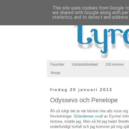
This site uses cookies from Google to 
are shared with Google along with per
statistics, and to detect and address
Favoriter
Världsbiblioteket
100 kvinnor
Norge
fredag 20 januari 2012
Odyssevs och Penelope
Åh så roligt det är när böcker inte alls visar sig 
förväntningar.
Strändernas svall
av Eyvind Johns
historia, trodde jag. Men så fel jag hade! Berät
underfundigt tonfall och jag kommer på mig sjä