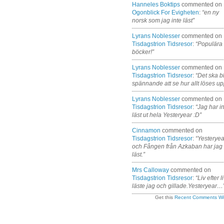
Hanneles Boktips
commented on
Ogonblick For Evigheten
:
“en ny
norsk som jag inte läst”
Lyrans Noblesser
commented on
Tisdagstrion Tidsresor
:
“Populära
böcker!”
Lyrans Noblesser
commented on
Tisdagstrion Tidsresor
:
“Det ska bl
spännande att se hur allt löses up
Lyrans Noblesser
commented on
Tisdagstrion Tidsresor
:
“Jag har i
läst ut hela Yesteryear :D”
Cinnamon
commented on
Tisdagstrion Tidsresor
:
“Yesteryea
och Fången från Azkaban har jag
läst.”
Mrs Calloway
commented on
Tisdagstrion Tidsresor
:
“Liv efter l
läste jag och gillade.Yesteryear…
Get this
Recent Comments Wi