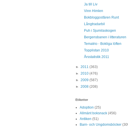
Ja till Liv
Vinn Himlen
Bokbloggosfären Runt
Långtradarbil
Puh i Sjumilaskogen
Bergensbanen i litteraturen
Tematrio - Bokliga löften
Topplistan 2010
Årsstatistik 2011
►
2011
(363)
►
2010
(476)
►
2009
(587)
►
2008
(208)
Etiketter
Adoption
(25)
Allmänt boksnack
(456)
Antiken
(51)
Barn- och Ungdomsböcker
(30