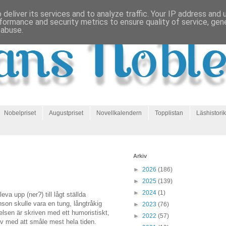
deliver its services and to analyze traffic. Your IP address and
formance and security metrics to ensure quality of service, ge
 abuse.
Nobelpriset
Augustpriset
Novellkalendern
Topplistan
Läshistorik
Arkiv
►
2026
(186)
►
2025
(139)
►
2024
(1)
leva upp (ner?) till lågt ställda
on skulle vara en tung, långtråkig
►
2023
(76)
telsen är skriven med ett humoristiskt,
►
2022
(57)
lv med att småle mest hela tiden.