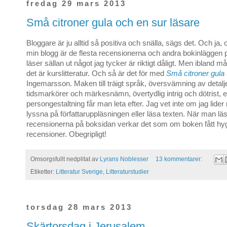
fredag 29 mars 2013
Små citroner gula och en sur läsare
Bloggare är ju alltid så positiva och snälla, sägs det. Och ja, 
min blogg är de flesta recensionerna och andra bokinläggen p
läser sällan ut något jag tycker är riktigt dåligt. Men ibland mås
det är kurslitteratur. Och så är det för med
Små citroner gula
Ingemarsson. Maken till träigt språk, översvämning av detalj
tidsmarkörer och märkesnämn, övertydlig intrig och dötrist, e
persongestaltning får man leta efter. Jag vet inte om jag lider
lyssna på författaruppläsningen eller läsa texten. När man läs
recensionerna på boksidan verkar det som om boken fått hyg
recensioner. Obegripligt!
Omsorgsfullt nedplitat av
Lyrans Noblesser
13 kommentarer:
Etiketter:
Litteratur Sverige
,
Litteraturstudier
torsdag 28 mars 2013
Skärtorsdag i Jerusalem