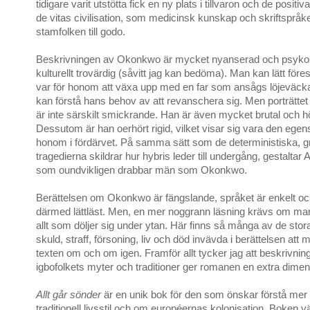
tidigare varit utstötta fick en ny plats i tillvaron och de posit
de vitas civilisation, som medicinsk kunskap och skriftspråk
stamfolken till godo.
Beskrivningen av Okonkwo är mycket nyanserad och psykol
kulturellt trovärdig (såvitt jag kan bedöma). Man kan lätt föres
var för honom att växa upp med en far som ansågs löjeväc
kan förstå hans behov av att revanschera sig. Men porträtt
är inte särskilt smickrande. Han är även mycket brutal och 
Dessutom är han oerhört rigid, vilket visar sig vara den ege
honom i fördärvet. På samma sätt som de deterministiska, g
tragedierna skildrar hur hybris leder till undergång, gestaltar
som oundvikligen drabbar män som Okonkwo.
Berättelsen om Okonkwo är fängslande, språket är enkelt oc
därmed lättläst. Men, en mer noggrann läsning krävs om man vil
allt som döljer sig under ytan. Här finns så många av de sto
skuld, straff, försoning, liv och död invävda i berättelsen att
texten om och om igen. Framför allt tycker jag att beskrivning
igbofolkets myter och traditioner ger romanen en extra dimen
Allt går sönder
är en unik bok för den som önskar förstå mer
traditionell livsstil och om européernas kolonisation. Boken v