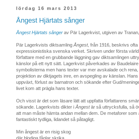
lördag 16 mars 2013
Ångest Hjärtats sånger
Ångest Hjärtats sånger
av Pär Lagerkvist, utgiven av Tranan
Pär Lagerkvists diktsamling
Ångest
, från 1916, beskrivs ofta
expressionistiska svenska verket. Skriven under första värld
författare med en grubbande läggning gav diktsamlingen uttry
känslor på ett nytt sätt. Lagerkvist påverkades av Baudelair
symbolisterna men hans texter var mer avskalade och rena, 
projektion av diktjagets inre, en avspegling av känslan. Hans 
uppväxt, förlust av barnatron och sökande efter Gud/menin
livet kom att prägla hans texter.
Och visst är det som läsare lätt att uppfatta författarens smä
sökande. Lagerkvists dikter i
Ångest
är så uttrycksfulla, s
att man måste hämta andan mellan dem. De metaforer som 
fantastiskt tydliga, lidandet så påtagligt.
Min ångest är en risig skog
där blodiga fåglar skrika