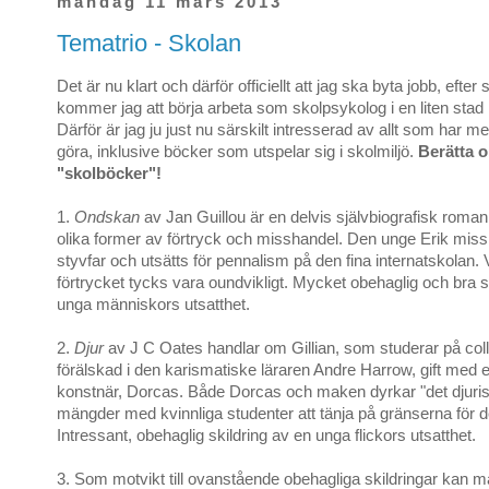
måndag 11 mars 2013
Tematrio - Skolan
Det är nu klart och därför officiellt att jag ska byta jobb, eft
kommer jag att börja arbeta som skolpsykolog i en liten stad
Därför är jag ju just nu särskilt intresserad av allt som har m
göra, inklusive böcker som utspelar sig i skolmiljö.
Berätta o
"skolböcker"!
1.
Ondskan
av Jan Guillou är en delvis självbiografisk roman
olika former av förtryck och misshandel. Den unge Erik miss
styvfar och utsätts för pennalism på den fina internatskolan.
förtrycket tycks vara oundvikligt. Mycket obehaglig och bra s
unga människors utsatthet.
2.
Djur
av J C Oates handlar om Gillian, som studerar på col
förälskad i den karismatiske läraren Andre Harrow, gift med 
konstnär, Dorcas. Både Dorcas och maken dyrkar "det djuris
mängder med kvinnliga studenter att tänja på gränserna för det
Intressant, obehaglig skildring av en unga flickors utsatthet.
3. Som motvikt till ovanstående obehagliga skildringar kan m