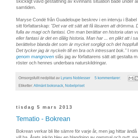
skickligt vävd gestaltning av kvinnans situation både under a
samtiden.
Maryse Condé från Guadeloupe beskrev i en intervju i Babel
sitt författarskap:
"Det var ett sätt att få läsaren att drömma. 
fulla av magi och fantasi. Om man berättar en historia utan v
eller fantasi är det en dålig historia. Man har ... en plikt att i
berättelse blanda det som är mycket sorgligt och det hoppfulla
Det tycker jag är nyckeln till en bra och intressant bok."
I ro
genom mangroven
slås jag av författarens sätt att gestalta 
röster och hennes underbara naturskildringar.
Omsorgsfullt nedplitat av
Lyrans Noblesser
5 kommentarer:
Etiketter:
Allmänt boksnack
,
Nobelpriset
tisdag 5 mars 2013
Tematio - Bokrean
Bokrean verkar bli lite sämre för varje år, men jag hittar ändå 
vill ha. Årets inköp blev en blandning av gammal och nytt, sv