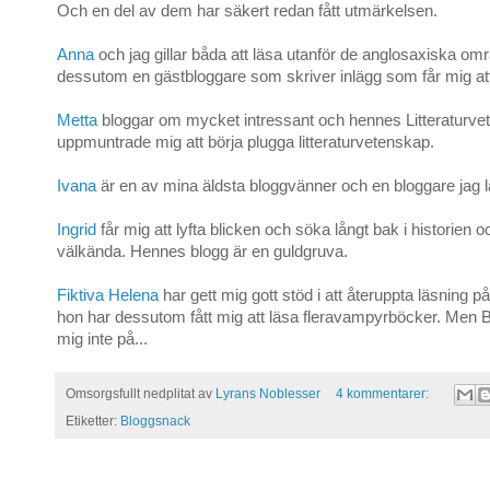
Och en del av dem har säkert redan fått utmärkelsen.
Anna
och jag gillar båda att läsa utanför de anglosaxiska o
dessutom en gästbloggare som skriver inlägg som får mig at
Metta
bloggar om mycket intressant och hennes Litteraturve
uppmuntrade mig att börja plugga litteraturvetenskap.
Ivana
är en av mina äldsta bloggvänner och en bloggare jag lä
Ingrid
får mig att lyfta blicken och söka långt bak i historien o
välkända. Hennes blogg är en guldgruva.
Fiktiva Helena
har gett mig gott stöd i att återuppta läsning 
hon har dessutom fått mig att läsa fleravampyrböcker. Men Bu
mig inte på...
Omsorgsfullt nedplitat av
Lyrans Noblesser
4 kommentarer:
Etiketter:
Bloggsnack