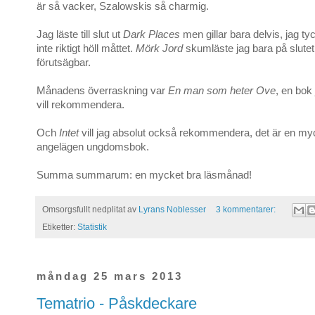
är så vacker, Szalowskis så charmig.
Jag läste till slut ut
Dark Places
men gillar bara delvis, jag tyc
inte riktigt höll måttet.
Mörk Jord
skumläste jag bara på slutet
förutsägbar.
Månadens överraskning var
En man som heter Ove
, en bok
vill rekommendera.
Och
Intet
vill jag absolut också rekommendera, det är en m
angelägen ungdomsbok.
Summa summarum: en mycket bra läsmånad!
Omsorgsfullt nedplitat av
Lyrans Noblesser
3 kommentarer:
Etiketter:
Statistik
måndag 25 mars 2013
Tematrio - Påskdeckare