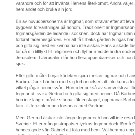
varandra och för att invänta Herrens återkomst. Andra väljer a
hemlandet och bruka sin jord.
En av huvudpersonerna är Ingmar, som strävar efter att leva u
bygdens förväntningar på honom. Traditionellt är Ingmarssö
Ingmarsgården de ledande i socknen, dock har Ingmar utan e
förlorat fädernesgården. För att få tillbaks gården tvingas han
och gifta sig med en kvinna han inte älskar. Hans älskade f
tar då sin tillflykt till religionen och flyttar med de andra socke
Jerusalem. I Jerusalem får hon flera uppenbarelser och hon bli
sjuk.
Efter giftermålet börjar kärleken spira mellan Ingmar och han
Barbro. Dock bär hon med sig förbannelsen att inte kunna föd
vilket plågar henne svårt. Hon lider också av samvetskval för 
Ingmar att svika Gertrud och gifta sig med henne. Då Barbros
hon inte längre måste stanna i äktenskapet, uppmanar Barbr
fara till Jerusalem och försonas med Gertrud.
Men, Gertrud älskar inte längre Ingmar och hon vill inte resa h
Sverige. Efter många strapatser lyckas Ingmar dock förmå 
hennes gode vän Gabriel att följa med hem. Väl hemma upp