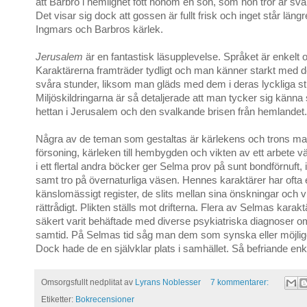
att Barbro i hemlighet fött honom en son, som hon tror är sv
Det visar sig dock att gossen är fullt frisk och inget står längr
Ingmars och Barbros kärlek.
Jerusalem
är en fantastisk läsupplevelse. Språket är enkelt 
Karaktärerna framträder tydligt och man känner starkt med 
svåra stunder, liksom man gläds med dem i deras lyckliga st
Miljöskildringarna är så detaljerade att man tycker sig känn
hettan i Jerusalem och den svalkande brisen från hemlandet.
Några av de teman som gestaltas är kärlekens och trons ma
försoning, kärleken till hembygden och vikten av ett arbete vä
i ett flertal andra böcker ger Selma prov på sunt bondförnuft, 
samt tro på övernaturliga väsen. Hennes karaktärer har ofta 
känslomässigt register, de slits mellan sina önskningar och vil
rättrådigt. Plikten ställs mot drifterna. Flera av Selmas karakt
säkert varit behäftade med diverse psykiatriska diagnoser om
samtid. På Selmas tid såg man dem som synska eller möjligen
Dock hade de en självklar plats i samhället. Så befriande enke
Omsorgsfullt nedplitat av
Lyrans Noblesser
7 kommentarer:
Etiketter:
Bokrecensioner