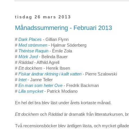
tisdag 26 mars 2013
Månadssummering - Februari 2013
#
Dark Places
- Gillian Flynn
#
Med strömmen
- Hjalmar Söderberg
#
Thérèse Raquin
- Émile Zola
#
Mörk Jord
- Belinda Bauer
#
Räddad
- Alfhild Agrell
#
Ett dockhem
- Henrik Ibsen
#
Fiskar ändrar riktning i kallt vatten
- Pierre Szalowski
#
Intet
- Janne Teller
#
En man som heter Ove
- Fredrik Backman
#
Lilla smycket
- Patrick Modiano
En hel del bra blev läst under årets kortaste månad.
Ett dockhem
och
Räddad
är dramatik från litteraturkursen, b
Två recensionsböcker blev äntligen lästa, och mycket gillad