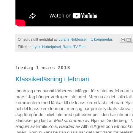
Omsorgsfullt nedplitat av
Lyrans Noblesser
1 kommentar:
Etiketter:
Lyrik
,
Nobelpriset
,
Radio TV Film
fredag 1 mars 2013
Klassikerläsning i februari
Innan jag ens hunnit förbereda inlägget för slutet av februari ha
mars! Jag hänger verkligen inte med. Men nu är det i alla fall 
kommentera med länkar till de klassiker ni läst i februari. Själ
hel del klassiker i februari, men jag har ju inte lyckats skriv
Jag föregår definitivt inte med gott exempel i den här utmani
klassiker jag läst är
Med strömmen
av Hjalmar Söderberg,
T
Raquin
av Émile Zola,
Räddad
av Alfhild Agrell och
Ett dock
Ibsen. Som ni kanske kan gissa har det varit dags för realis