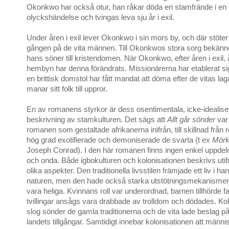
Okonkwo har också otur, han råkar döda en stamfrände i en
olyckshändelse och tvingas leva sju år i exil.
Under åren i exil lever Okonkwo i sin mors by, och där stöter 
gången på de vita männen. Till Okonkwos stora sorg bekänne
hans söner till kristendomen. När Okonkwo, efter åren i exil, 
hembyn har denna förändrats. Missionärerna har etablerat s
en brittisk domstol har fått mandat att döma efter de vitas l
manar sitt folk till uppror.
En av romanens styrkor är dess osentimentala, icke-idealis
beskrivning av stamkulturen. Det sägs att
Allt går sönder
var 
romanen som gestaltade afrikanerna inifrån, till skillnad från
hög grad exotifierade och demoniserade de svarta (t ex
Mörkr
Joseph Conrad). I den här romanen finns ingen enkel uppdel
och onda. Både igbokulturen och kolonisationen beskrivs uti
olika aspekter. Den traditionella livsstilen främjade ett liv i 
naturen, men den hade också starka utstötningsmekanisme
vara heliga. Kvinnans roll var underordnad, barnen tillhörde 
tvillingar ansågs vara drabbade av trolldom och dödades. Ko
slog sönder de gamla traditionerna och de vita lade beslag på
landets tillgångar. Samtidigt innebar kolonisationen att männ