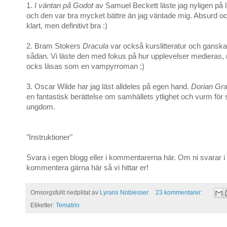
1.
I väntan på Godot
av Samuel Beckett läste jag nyligen på l
och den var bra mycket bättre än jag väntade mig. Absurd oc
klart, men definitivt bra :)
2. Bram Stokers
Dracula
var också kurslitteratur och ganska
sådan. Vi läste den med fokus på hur upplevelser medieras,
ocks läsas som en vampyrroman ;)
3. Oscar Wilde har jag läst alldeles på egen hand.
Dorian Gra
en fantastisk berättelse om samhällets ytlighet och vurm för
ungdom.
"Instruktioner"
Svara i egen blogg eller i kommentarerna här. Om ni svarar i
kommentera gärna här så vi hittar er!
Omsorgsfullt nedplitat av
Lyrans Noblesser
23 kommentarer:
Etiketter:
Tematrio