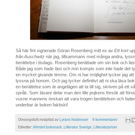
Så här fint signerade Göran Rosenberg mitt ex av
Ett kort u
från Auschwitz
när jag, tillsammans med många andra, lyss
berättelse i tisdags. Rosenberg berättade om sin bok och läst
Både jag som hade läst och min kompis som inte hade det tyc
en mycket givande timme. Om ni har möjlighet tycker jag att
lyssna på honom. Och jag tycker definitivt att ni ska läsa bok
en berättelse som är angelägen att ta till sig, skriven på ett så
språk. Som läsare delar man den lille pojkens försök att förs
vuxne mannens önskan att vara trogen berättelsen och fadern
underbar är boken faktiskt!
Omsorgsfullt nedplitat av
Lyrans Noblesser
6 kommentarer:
Etiketter:
Allmänt boksnack
,
Litteratur Sverige
,
Litteraturpriser