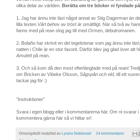
olika delar av världen.
Berätta om tre böcker ni fyndade på
1. Jag har ännu inte läst något annat av Stig Dagerman än d
lilla texten
Vårt behov av tröst är omättligt
. När så två av ha
fanns med på rean slog jag till med
Ormen
, debutromanen.
2. Bolaño har skrivit en del tegelstenar som jag ännu inte l
natten i Chile är en stor favorit. Därför blev jag glad över att hit
Amulett
på rean.
3. Och så kom då den mest efterlängtade med på rean! Tredje
om Bricken av Vibeke Olsson,
Sågspån och eld
, till ett suve
tackar jag för :)
"Instruktioner"
Svara i egen blogg eller i kommentarerna här. Om ni svarar i
kommentera gärna här så vi hittar er!
Omsorgsfullt nedplitat av
Lyrans Noblesser
24 kommentarer: