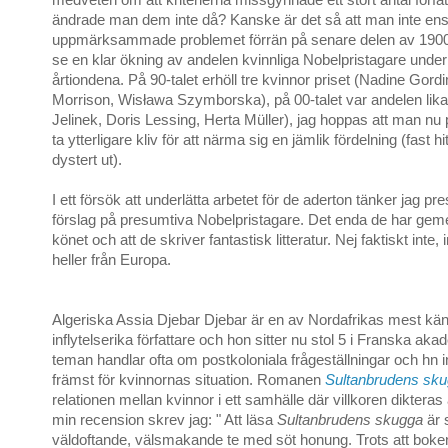
ändrade man dem inte då? Kanske är det så att man inte en
uppmärksammade problemet förrän på senare delen av 1900
se en klar ökning av andelen kvinnliga Nobelpristagare unde
årtiondena. På 90-talet erhöll tre kvinnor priset (Nadine Gordi
Morrison, Wisława Szymborska), på 00-talet var andelen lika 
Jelinek, Doris Lessing, Herta Müller), jag hoppas att man nu 
ta ytterligare kliv för att närma sig en jämlik fördelning (fast hitt
dystert ut).
I ett försök att underlätta arbetet för de aderton tänker jag p
förslag på presumtiva Nobelpristagare. Det enda de har ge
könet och att de skriver fantastisk litteratur. Nej faktiskt inte
heller från Europa.
Algeriska Assia Djebar Djebar är en av Nordafrikas mest kä
inflytelserika författare och hon sitter nu stol 5 i Franska ak
teman handlar ofta om postkoloniala frågeställningar och hn i
främst för kvinnornas situation. Romanen
Sultanbrudens sk
relationen mellan kvinnor i ett samhälle där villkoren diktera
min recension skrev jag: " Att läsa
Sultanbrudens skugga
är 
väldoftande, välsmakande te med söt honung. Trots att boken