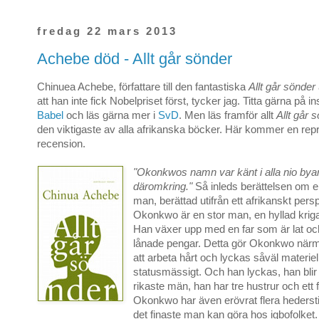
fredag 22 mars 2013
Achebe död - Allt går sönder
Chinuea Achebe, författare till den fantastiska
Allt går sönder
att han inte fick Nobelpriset först, tycker jag. Titta gärna på i
Babel
och läs gärna mer i
SvD
. Men läs framför allt
Allt går 
den viktigaste av alla afrikanska böcker. Här kommer en rep
recension.
"Okonkwos namn var känt i alla nio bya
däromkring."
Så inleds berättelsen om e
man, berättad utifrån ett afrikanskt persp
Okonkwo är en stor man, en hyllad krigar
Han växer upp med en far som är lat oc
lånade pengar. Detta gör Okonkwo närm
att arbeta hårt och lyckas såväl materiel
statusmässigt. Och han lyckas, han blir
rikaste män, han har tre hustrur och ett 
Okonkwo har även erövrat flera hederstitl
det finaste man kan göra hos igbofolket