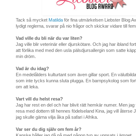
Tack så mycket
Matilda
för fina utmärkelsen Liebster Blog Aw
lydigt reglerna, svarar på nio frågor och skickar vidare till fe
Vad ville du bli när du var liten?
Jag ville blir veterinär eller djurskötare. Och jag har ibland fo
att förlika med med den usla pälsdjursallergin som satte käppar
min dröm.
Vad är du idag?
En medelålders kulturtant som även gillar sport. En välutbil
som inte tycks kunna sluta plugga. En barnpsykolog som for
om att leka.
Vart vill du helst resa?
Jag har rest en del och har blivit rätt hemkär numer. Men jag vi
resa med dottern till hennes födelseland Kina, jag vill återse
jag skulle gärna vilja åka på safari i Afrika.
Var ser du dig själv om fem år?
Kanske håller jag då på med någon typ av uppsats i ämnet