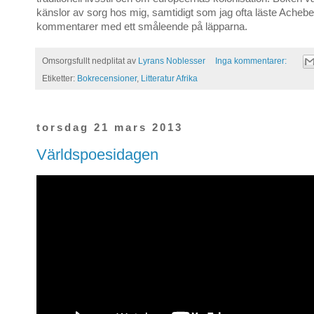
känslor av sorg hos mig, samtidigt som jag ofta läste Achebe
kommentarer med ett småleende på läpparna.
Omsorgsfullt nedplitat av
Lyrans Noblesser
Inga kommentarer:
Etiketter:
Bokrecensioner
,
Litteratur Afrika
torsdag 21 mars 2013
Världspoesidagen