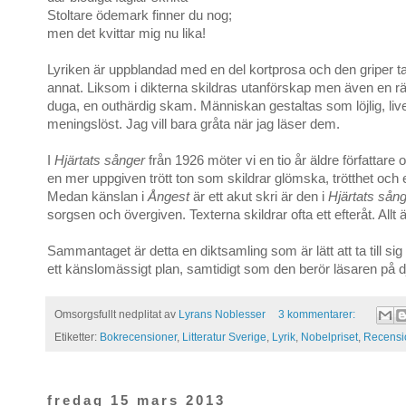
Stoltare ödemark finner du nog;
men det kvittar mig nu lika!
Lyriken är uppblandad med en del kortprosa och den griper ta
annat. Liksom i dikterna skildras utanförskap men även en räd
duga, en outhärdig skam. Människan gestaltas som löjlig, li
meningslöst. Jag vill bara gråta när jag läser dem.
I
Hjärtats sånger
från 1926 möter vi en tio år äldre författare
en mer uppgiven trött ton som skildrar glömska, trötthet och
Medan känslan i
Ångest
är ett akut skri är den i
Hjärtats sån
sorgsen och övergiven. Texterna skildrar ofta ett efteråt. Allt ä
Sammantaget är detta en diktsamling som är lätt att ta till sig
ett känslomässigt plan, samtidigt som den berör läsaren på d
Omsorgsfullt nedplitat av
Lyrans Noblesser
3 kommentarer:
Etiketter:
Bokrecensioner
,
Litteratur Sverige
,
Lyrik
,
Nobelpriset
,
Recensi
fredag 15 mars 2013