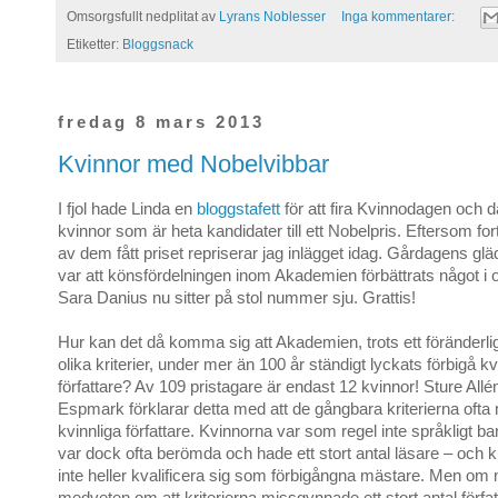
Omsorgsfullt nedplitat av
Lyrans Noblesser
Inga kommentarer:
Etiketter:
Bloggsnack
fredag 8 mars 2013
Kvinnor med Nobelvibbar
I fjol hade Linda en
bloggstafett
för att fira Kvinnodagen och 
kvinnor som är heta kandidater till ett Nobelpris. Eftersom fo
av dem fått priset repriserar jag inlägget idag. Gårdagens gl
var att könsfördelningen inom Akademien förbättrats något i 
Sara Danius nu sitter på stol nummer sju. Grattis!
Hur kan det då komma sig att Akademien, trots ett föränderli
olika kriterier, under mer än 100 år ständigt lyckats förbigå kv
författare? Av 109 pristagare är endast 12 kvinnor! Sture Allén
Espmark förklarar detta med att de gångbara kriterierna oft
kvinnliga författare. Kvinnorna var som regel inte språkligt b
var dock ofta berömda och hade ett stort antal läsare – och
inte heller kvalificera sig som förbigångna mästare. Men om
medveten om att kriterierna missgynnade ett stort antal förfat