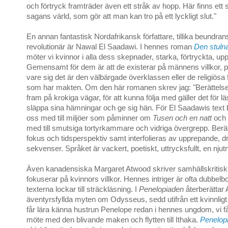
och förtryck framträder även ett stråk av hopp. Här finns ett
sagans värld, som gör att man kan tro på ett lyckligt slut."
En annan fantastisk Nordafrikansk författare, tillika beundra
revolutionär är Nawal El Saadawi. I hennes roman
Den stuln
möter vi kvinnor i alla dess skepnader, starka, förtryckta, upp
Gemensamt för dem är att de existerar på männens villkor, pa
vare sig det är den välbärgade överklassen eller de religiösa 
som har makten. Om den här romanen skrev jag: "Berättelsen
fram på krokiga vägar, för att kunna följa med gäller det för lä
släppa sina hämningar och ge sig hän. För El Saadawis text 
oss med till miljöer som påminner om
Tusen och en natt
och 
med till smutsiga tortyrkammare och vidriga övergrepp. Berät
fokus och tidsperspektiv samt interfolieras av upprepande, 
sekvenser. Språket är vackert, poetiskt, uttrycksfullt, en njutn
Även kanadensiska Margaret Atwood skriver samhällskritisk 
fokuserar på kvinnors villkor. Hennes intriger är ofta dubbelb
texterna lockar till sträckläsning. I
Penelopiaden
återberättar
äventyrsfyllda myten om Odysseus, sedd utifrån ett kvinnligt 
får lära känna hustrun Penelope redan i hennes ungdom, vi få
möte med den blivande maken och flytten till Ithaka.
Penelop