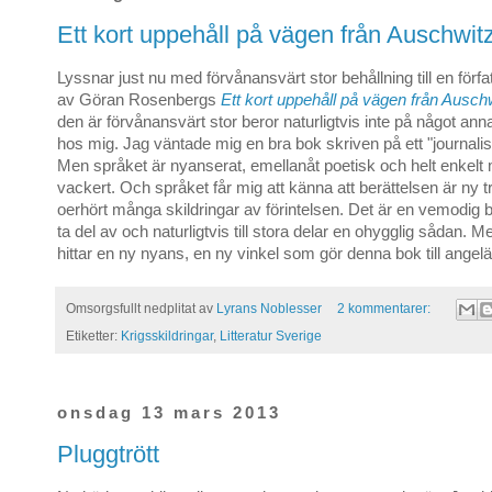
Ett kort uppehåll på vägen från Auschwit
Lyssnar just nu med förvånansvärt stor behållning till en förfa
av Göran Rosenbergs
Ett kort uppehåll på vägen från Ausch
den är förvånansvärt stor beror naturligtvis inte på något an
hos mig. Jag väntade mig en bra bok skriven på ett "journalis
Men språket är nyanserat, emellanåt poetisk och helt enkelt
vackert. Och språket får mig att känna att berättelsen är ny tro
oerhört många skildringar av förintelsen. Det är en vemodig be
ta del av och naturligtvis till stora delar en ohygglig sådan.
hittar en ny nyans, en ny vinkel som gör denna bok till angel
Omsorgsfullt nedplitat av
Lyrans Noblesser
2 kommentarer:
Etiketter:
Krigsskildringar
,
Litteratur Sverige
onsdag 13 mars 2013
Pluggtrött