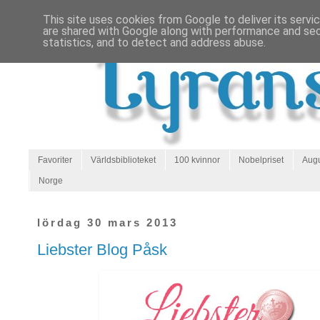
This site uses cookies from Google to deliver its servi
are shared with Google along with performance and secu
statistics, and to detect and address abuse.
Favoriter
Världsbiblioteket
100 kvinnor
Nobelpriset
Augu
Norge
lördag 30 mars 2013
Liebster Blog Påsk