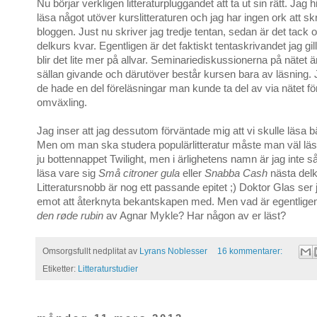
Nu börjar verkligen litteraturpluggandet att ta ut sin rätt. Jag h
läsa något utöver kurslitteraturen och jag har ingen ork att sk
bloggen. Just nu skriver jag tredje tentan, sedan är det tack 
delkurs kvar. Egentligen är det faktiskt tentaskrivandet jag gil
blir det lite mer på allvar. Seminariediskussionerna på nätet 
sällan givande och därutöver består kursen bara av läsning. 
de hade en del föreläsningar man kunde ta del av via nätet för a
omväxling.
Jag inser att jag dessutom förväntade mig att vi skulle läsa bätt
Men om man ska studera populärlitteratur måste man väl läsa 
ju bottennappet Twilight, men i ärlighetens namn är jag inte s
läsa vare sig
Små citroner gula
eller
Snabba Cash
nästa delk
Litteratursnobb är nog ett passande epitet ;) Doktor Glas ser
emot att återknyta bekantskapen med. Men vad är egentlig
den røde rubin
av Agnar Mykle? Har någon av er läst?
Omsorgsfullt nedplitat av
Lyrans Noblesser
16 kommentarer:
Etiketter:
Litteraturstudier