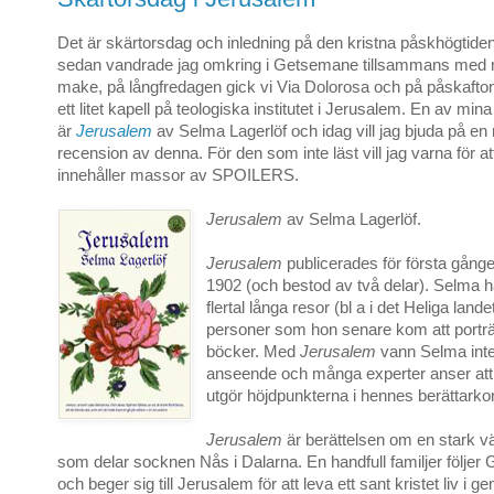
Det är skärtorsdag och inledning på den kristna påskhögtiden
sedan vandrade jag omkring i Getsemane tillsammans med 
make, på långfredagen gick vi Via Dolorosa och på påskafton g
ett litet kapell på teologiska institutet i Jerusalem. En av min
är
Jerusalem
av Selma Lagerlöf och idag vill jag bjuda på en 
recension av denna. För den som inte läst vill jag varna för at
innehåller massor av SPOILERS.
Jerusalem
av Selma Lagerlöf.
Jerusalem
publicerades för första gång
1902 (och bestod av två delar). Selma ha
flertal långa resor (bl a i det Heliga lande
personer som hon senare kom att porträt
böcker. Med
Jerusalem
vann Selma inter
anseende och många experter anser at
utgör höjdpunkterna i hennes berättarko
Jerusalem
är berättelsen om en stark 
som delar socknen Nås i Dalarna. En handfull familjer följer 
och beger sig till Jerusalem för att leva ett sant kristet liv 