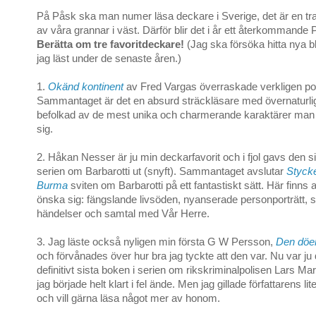
På Påsk ska man numer läsa deckare i Sverige, det är en trad
av våra grannar i väst. Därför blir det i år ett återkommande
Berätta om tre favoritdeckare!
(Jag ska försöka hitta nya 
jag läst under de senaste åren.)
1.
Okänd kontinent
av Fred Vargas överraskade verkligen pos
Sammantaget är det en absurd sträckläsare med övernaturlig
befolkad av de mest unika och charmerande karaktärer man 
sig.
2. Håkan Nesser är ju min deckarfavorit och i fjol gavs den s
serien om Barbarotti ut (snyft). Sammantaget avslutar
Stycke
Burma
sviten om Barbarotti på ett fantastiskt sätt. Här finns 
önska sig: fängslande livsöden, nyanserade personporträtt,
händelser och samtal med Vår Herre.
3. Jag läste också nyligen min första G W Persson,
Den döe
och förvånades över hur bra jag tyckte att den var. Nu var ju 
definitivt sista boken i serien om rikskriminalpolisen Lars Ma
jag började helt klart i fel ände. Men jag gillade författarens li
och vill gärna läsa något mer av honom.