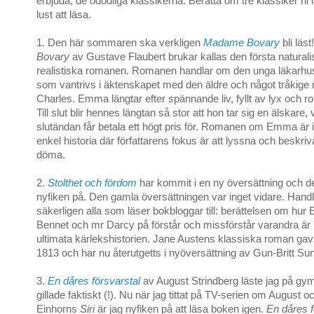
erbjuda, de odödliga klassikerna. Berätta om tre klassiker ni l
lust att läsa.
1. Den här sommaren ska verkligen
Madame Bovary
bli läst
Bovary
av Gustave Flaubert brukar kallas den första naturalis
realistiska romanen. Romanen handlar om den unga läkarh
som vantrivs i äktenskapet med den äldre och något tråkig
Charles. Emma längtar efter spännande liv, fyllt av lyx och r
Till slut blir hennes längtan så stor att hon tar sig en älskare, v
slutändan får betala ett högt pris för. Romanen om Emma är 
enkel historia där författarens fokus är att lyssna och beskriva i
döma.
2.
Stolthet och fördom
har kommit i en ny översättning och de
nyfiken på. Den gamla översättningen var inget vidare. Hand
säkerligen alla som läser bokbloggar till: berättelsen om hur 
Bennet och mr Darcy på förstår och missförstår varandra är
ultimata kärlekshistorien. Jane Austens klassiska roman gav
1813 och har nu återutgetts i nyöversättning av Gun-Britt Su
3.
En dåres försvarstal
av August Strindberg läste jag på gy
gillade faktiskt (!). Nu när jag tittat på TV-serien om August o
Einhorns
Siri
är jag nyfiken på att läsa boken igen.
En dåres f