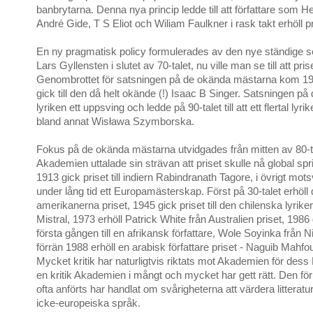
banbrytarna. Denna nya princip ledde till att författare som
André Gide, T S Eliot och Wiliam Faulkner i rask takt erhöll pr
En ny pragmatisk policy formulerades av den nye ständige s
Lars Gyllensten i slutet av 70-talet, nu ville man se till att pris
Genombrottet för satsningen på de okända mästarna kom 19
gick till den då helt okände (!) Isaac B Singer. Satsningen p
lyriken ett uppsving och ledde på 90-talet till att ett flertal lyrik
bland annat Wisława Szymborska.
Fokus på de okända mästarna utvidgades från mitten av 80-t
Akademien uttalade sin strävan att priset skulle nå global sp
1913 gick priset till indiern Rabindranath Tagore, i övrigt mot
under lång tid ett Europamästerskap. Först på 30-talet erhöll 
amerikanerna priset, 1945 gick priset till den chilenska lyrike
Mistral, 1973 erhöll Patrick White från Australien priset, 1986 
första gången till en afrikansk författare, Wole Soyinka från N
förrän 1988 erhöll en arabisk författare priset - Naguib Mahf
Mycket kritik har naturligtvis riktats mot Akademien för dess 
en kritik Akademien i mångt och mycket har gett rätt. Den fö
ofta anförts har handlat om svårigheterna att värdera litteratu
icke-europeiska språk.