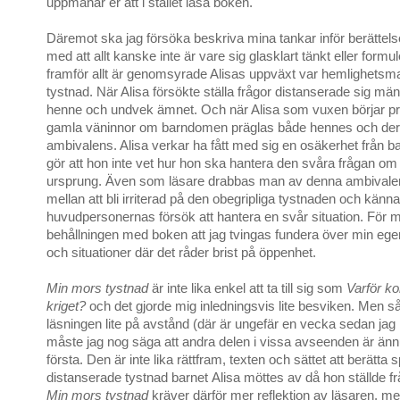
uppmanar er att i stället läsa boken.
Däremot ska jag försöka beskriva mina tankar inför berättelsen
med att allt kanske inte är vare sig glasklart tänkt eller form
framför allt är genomsyrade Alisas uppväxt var hemlighetsm
tystnad. När Alisa försökte ställa frågor distanserade sig mä
henne och undvek ämnet. Och när Alisa som vuxen börjar p
gamla väninnor om barndomen präglas både hennes och der
ambivalens. Alisa verkar ha fått med sig en osäkerhet från
gör att hon inte vet hur hon ska hantera den svåra frågan om 
ursprung. Även som läsare drabbas man av denna ambivale
mellan att bli irriterad på den obegripliga tystnaden och kän
huvudpersonernas försök att hantera en svår situation. För m
behållningen med boken att jag tvingas fundera över min egen r
och situationer där det råder brist på öppenhet.
Min mors tystnad
är inte lika enkel att ta till sig som
Varför ko
kriget?
och det gjorde mig inledningsvis lite besviken. Men så 
läsningen lite på avstånd (där är ungefär en vecka sedan jag 
måste jag nog säga att andra delen i vissa avseenden är änn
första. Den är inte lika rättfram, texten och sättet att berätta 
distanserade tystnad barnet Alisa möttes av då hon ställde fr
Min mors tystnad
kräver därför mer reflektion av läsaren, me