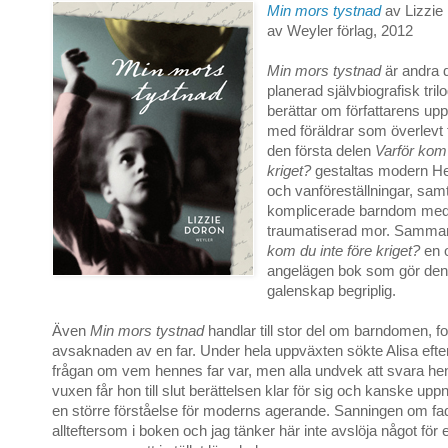
Min mors tystnad
av Lizzie
av Weyler förlag, 2012
Min mors tystnad
är andra d
planerad självbiografisk tril
berättar om författarens upp
med föräldrar som överlevt f
den första delen
Varför kom 
kriget?
gestaltas modern He
och vanföreställningar, samt
komplicerade barndom med 
traumatiserad mor. Samma
kom du inte före kriget?
en 
angelägen bok som gör den
galenskap begriplig.
Även
Min mors tystnad
handlar till stor del om barndomen, f
avsaknaden av en far. Under hela uppväxten sökte Alisa efte
frågan om vem hennes far var, men alla undvek att svara h
vuxen får hon till slut berättelsen klar för sig och kanske u
en större förståelse för moderns agerande. Sanningen om fa
allteftersom i boken och jag tänker här inte avslöja något för e