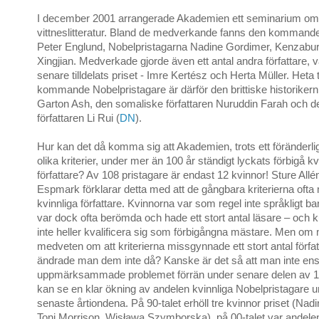
I december 2001 arrangerade Akademien ett seminarium om
vittneslitteratur. Bland de medverkande fanns den kommand
Peter Englund, Nobelpristagarna Nadine Gordimer, Kenzab
Xingjian. Medverkade gjorde även ett antal andra författare, 
senare tilldelats priset - Imre Kertész och Herta Müller. Heta 
kommande Nobelpristagare är därför den brittiske historiker
Garton Ash, den somaliske författaren Nuruddin Farah och d
författaren Li Rui (
DN
).
Hur kan det då komma sig att Akademien, trots ett föränderli
olika kriterier, under mer än 100 år ständigt lyckats förbigå kv
författare? Av 108 pristagare är endast 12 kvinnor! Sture Allén
Espmark förklarar detta med att de gångbara kriterierna oft
kvinnliga författare. Kvinnorna var som regel inte språkligt b
var dock ofta berömda och hade ett stort antal läsare – och
inte heller kvalificera sig som förbigångna mästare. Men om
medveten om att kriterierna missgynnade ett stort antal förfat
ändrade man dem inte då? Kanske är det så att man inte en
uppmärksammade problemet förrän under senare delen av 1
kan se en klar ökning av andelen kvinnliga Nobelpristagare 
senaste årtiondena. På 90-talet erhöll tre kvinnor priset (Nad
Toni Morrison, Wisława Szymborska), på 00-talet var andelen 