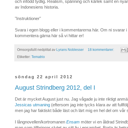
och infödd tydlig. Realism, spänning och kärlek samt en nyan
av Indonesiens historia.
"Instruktioner"
Svara i egen blogg eller i kommentarerna här. Om ni svarar i
kommentera gärna här så vi hittar er!
Omsorgsfullt nedplitat av
Lyrans Noblesser
18 kommentarer:
Etiketter:
Tematrio
söndag 22 april 2012
August Strindberg 2012, del I
Det är mycket August just nu. Jag vågade ju inte riktigt anmäla
Jessicas utmaning
(eftersom jag inte tycks klara av att fullfö
men jag har faktiskt både läst och lärt mig en hel del om vår 
I långnovellen/kortromanen
Ensam
möter vi en åldrad Strindb
man som tillbringar slutet av sitt liv i ensamhet. Borta är het