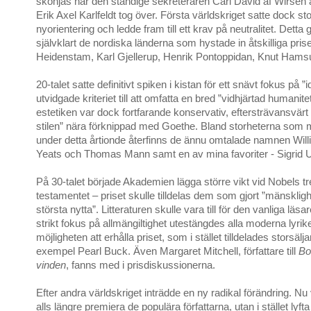
skönjas när den ständige sekreteraren Carl David af Wirsén
Erik Axel Karlfeldt tog över. Första världskriget satte dock s
nyorientering och ledde fram till ett krav på neutralitet. Detta
självklart de nordiska länderna som hystade in åtskilliga pris
Heidenstam, Karl Gjellerup, Henrik Pontoppidan, Knut Hams
20-talet satte definitivt spiken i kistan för ett snävt fokus på ”i
utvidgade kriteriet till att omfatta en bred ”vidhjärtad humanit
estetiken var dock fortfarande konservativ, eftersträvansvärt
stilen” nära förknippad med Goethe. Bland storheterna som m
under detta årtionde återfinns de ännu omtalade namnen Will
Yeats och Thomas Mann samt en av mina favoriter - Sigrid 
På 30-talet började Akademien lägga större vikt vid Nobels tre
testamentet – priset skulle tilldelas dem som gjort ”mänsklig
största nytta”. Litteraturen skulle vara till för den vanliga läs
strikt fokus på allmängiltighet utestängdes alla moderna lyrike
möjligheten att erhålla priset, som i stället tilldelades storsälja
exempel Pearl Buck. Även Margaret Mitchell, författare till
Bo
vinden
, fanns med i prisdiskussionerna.
Efter andra världskriget inträdde en ny radikal förändring. Nu 
alls längre premiera de populära författarna, utan i stället lyft