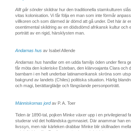
Allt går sönder
skildrar hur den traditionella stamkulturen slå
vitas kolonisation. Vi får följa en man som inte förmår anpassa
villkoren och som därmed är dömd att gå under. Det här är en
osentimental skildring av en dödsdömd afrikansk kultur och e
porträtt av en rigid, härsklysten man.
Andarnas hus
av Isabel Allende
Andarnas hus
handlar om en udda familjs öden under flera ge
får möta den koleriske Esteban, den klärvoajanta Clara och 
barnbarn i en helt underbar latinamerikansk skröna som utsp
bakgrund av landets (Chiles) politiska situation. Härlig bland
och magi, berättarglädje och fängslande personporträtt.
Människornas jord
av P. A. Toer
Tiden är 1890-tal, pojken Minke växer upp i en privilegierad f
studerar vid det holländska gymnasiet. Där anammar han en
livssyn, men när kärleken drabbar Minke blir skillnaden mella