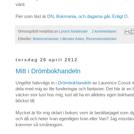
värd.
Fler som läst är
DN
,
Bokmania
,
och dagarna går
,
Enligt O
.
Omsorgsfullt nedplitat av
Lyrans Noblesser
2 kommentarer:
Etiketter:
Bokrecensioner
,
Litteratur Asien
,
Recensionsböcker
torsdag 26 april 2012
Mitt i Drömbokhandeln
Ungeför halvvägs in i
Drömbokhandeln
av Laurence Cossé m
dela med mig av lite funderingar och fantasier. Det här är e
väcker stor lust hos mig, lust att ha en alldeles egen bokhande
böcker till.
Mycket är för mig oklart i boken; vem är berättarjaget som dy
och då och heter Ivan egentligen Ivan eller Van? Jag misstän
kommer så småningom.