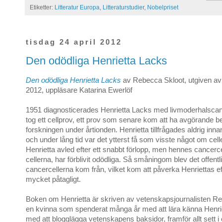
Etiketter:
Litteratur Europa
,
Litteraturstudier
,
Nobelpriset
tisdag 24 april 2012
Den odödliga Henrietta Lacks
Den odödliga Henrietta Lacks
av Rebecca Skloot, utgiven av
2012, uppläsare Katarina Ewerlöf
1951 diagnosticerades Henrietta Lacks med livmoderhalscan
tog ett cellprov, ett prov som senare kom att ha avgörande 
forskningen under årtionden. Henrietta tillfrågades aldrig inn
och under lång tid var det ytterst få som visste något om cel
Henrietta avled efter ett snabbt förlopp, men hennes cancerce
cellerna, har förblivit odödliga. Så småningom blev det offent
cancercellerna kom från, vilket kom att påverka Henriettas e
mycket påtagligt.
Boken om Henrietta är skriven av vetenskapsjournalisten R
en kvinna som spenderat många år med att lära känna Henrie
med att blogglägga vetenskapens baksidor, framför allt sett i e