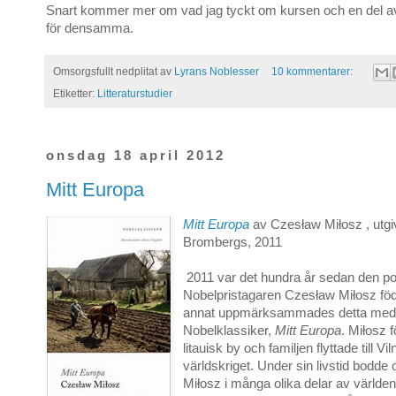
Snart kommer mer om vad jag tyckt om kursen och en del av 
för densamma.
Omsorgsfullt nedplitat av
Lyrans Noblesser
10 kommentarer:
Etiketter:
Litteraturstudier
onsdag 18 april 2012
Mitt Europa
Mitt Europa
av Czesław Miłosz , utgi
Brombergs, 2011
2011 var det hundra år sedan den p
Nobelpristagaren Czesław Miłosz fö
annat uppmärksammades detta med 
Nobelklassiker,
Mitt Europa
. Miłosz f
litauisk by och familjen flyttade till Vil
världskriget. Under sin livstid bodde
Miłosz i många olika delar av världe