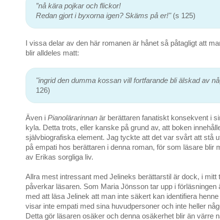
”nå kära pojkar och flickor!
Redan gjort i byxorna igen? Skäms på er!"
(s 125)
I vissa delar av den här romanen är hånet så påtagligt att m
blir alldeles matt:
"ingrid den dumma kossan vill fortfarande bli älskad av nå
126)
Även i
Pianolärarinnan
är berättaren fanatiskt konsekvent i s
kyla. Detta trots, eller kanske på grund av, att boken innehåll
självbiografiska element. Jag tyckte att det var svårt att stå 
på empati hos berättaren i denna roman, för som läsare blir
av Erikas sorgliga liv.
Allra mest intressant med Jelineks berättarstil är dock, i mitt
påverkar läsaren. Som Maria Jönsson tar upp i förläsningen 
med att läsa Jelinek att man inte säkert kan identifiera hen
visar inte empati med sina huvudpersoner och inte heller nå
Detta gör läsaren osäker och denna osäkerhet blir än värre 