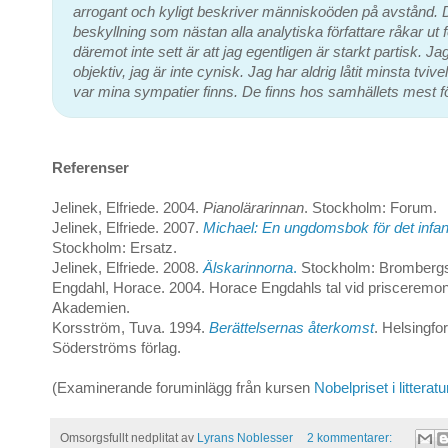
arrogant och kyligt beskriver människoöden på avstånd. D
beskyllning som nästan alla analytiska författare råkar ut
däremot inte sett är att jag egentligen är starkt partisk. Jag
objektiv, jag är inte cynisk. Jag har aldrig låtit minsta tviv
var mina sympatier finns. De finns hos samhällets mest fö
Referenser
Jelinek, Elfriede. 2004.
Pianolärarinnan
. Stockholm: Forum.
Jelinek, Elfriede. 2007.
Michael: En ungdomsbok för det infant
Stockholm: Ersatz.
Jelinek, Elfriede. 2008.
Älskarinnorna
.
Stockholm: Bromberg
Engdahl, Horace. 2004. Horace Engdahls tal vid prisceremo
Akademien.
Korsström, Tuva. 1994.
Berättelsernas återkomst
. Helsingfor
Söderströms förlag.
(Examinerande foruminlägg från kursen
Nobelpriset i litteratu
Omsorgsfullt nedplitat av
Lyrans Noblesser
2 kommentarer: