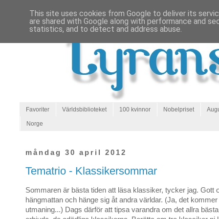
This site uses cookies from Google to deliver its servi
are shared with Google along with performance and secu
statistics, and to detect and address abuse.
Favoriter
Världsbiblioteket
100 kvinnor
Nobelpriset
Augu
Norge
måndag 30 april 2012
Tematrio - Klassikersommar
Sommaren är bästa tiden att läsa klassiker, tycker jag. Gott om
hängmattan och hänge sig åt andra världar. (Ja, det kommer
utmaning...) Dags därför att tipsa varandra om det allra bästa 