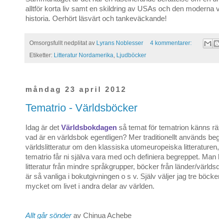
alltför korta liv samt en skildring av USAs och den moderna
historia. Oerhört läsvärt och tankeväckande!
Omsorgsfullt nedplitat av
Lyrans Noblesser
4 kommentarer:
Etiketter:
Litteratur Nordamerika
,
Ljudböcker
måndag 23 april 2012
Tematrio - Världsböcker
Idag är det
Världsbokdagen
så temat för tematrion känns rä
vad är en världsbok egentligen? Mer traditionellt används be
världslitteratur om den klassiska utomeuropeiska litteraturen
tematrio får ni själva vara med och definiera begreppet. Man 
litteratur från mindre språkgrupper, böcker från länder/världs
är så vanliga i bokutgivningen o s v. Själv väljer jag tre böck
mycket om livet i andra delar av världen.
Allt går sönder
av Chinua Achebe