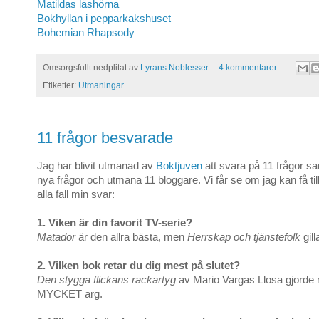
Matildas läshörna
Bokhyllan i pepparkakshuset
Bohemian Rhapsody
Omsorgsfullt nedplitat av
Lyrans Noblesser
4 kommentarer:
Etiketter:
Utmaningar
11 frågor besvarade
Jag har blivit utmanad av
Boktjuven
att svara på 11 frågor sa
nya frågor och utmana 11 bloggare. Vi får se om jag kan få till 
alla fall min svar:
1. Viken är din favorit TV-serie?
Matador
är den allra bästa, men
Herrskap och tjänstefolk
gill
2. Vilken bok retar du dig mest på slutet?
Den stygga flickans rackartyg
av Mario Vargas Llosa gjorde
MYCKET arg.