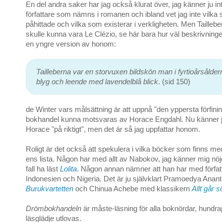
En del andra saker har jag också klurat över, jag känner ju inte 
författare som nämns i romanen och ibland vet jag inte vilka
påhittade och vilka som existerar i verkligheten. Men Tailleber
skulle kunna vara Le Clézio, se här bara hur väl beskrivning
en yngre version av honom:
Tailleberna var en storvuxen bildskön man i fyrtioårsålder
blyg och leende med lavendelblå blick
. (sid 150)
de Winter vars målsättning är att uppnå "den yppersta förfinin
bokhandel kunna motsvaras av Horace Engdahl. Nu känner jag
Horace "på riktigt", men det är så jag uppfattar honom.
Roligt är det också att spekulera i vilka böcker som finns m
ens lista. Någon har med allt av Nabokov, jag känner mig nöjd
fall ha läst
Lolita
. Någon annan nämner att han har med författ
Indonesien och Nigeria. Det är ju självklart Pramoedya Anan
Burukvartetten
och Chinua Achebe med klassikern
Allt går 
Drömbokhandeln
är måste-läsning för alla boknördar, hundra
läsglädje utlovas.