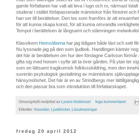
gamle författaren har valt att leva i lugn och ro, närmast total
studerar i stället förbipasserade människor från fönstret och 
han ser till berättelser. Den tes som framförs är att ensamhe
för att kunna skapa konst, för att kunna omvandla verkligheten 
Tempot i berättelsen är långsamt och stämningen melankolis
Klassikern
Hemsöborna
har jag tidigare både läst och sett fil
Nu lyssnade jag på den som ljudbok. Handlingen känner nog de
det här är berättelsen om hur den förslagne Carlsson förmår 
gifta sig med honom i syfte att ta över gården. På ytan ter si
som en lättsamt tragikomisk folklivsskildring, men den inneh
suverän psykologisk gestaltning av människans självupptag
hänsynslöshet. Det här är en av Strindbergs mer lättillgänglig
och den passar bra som introduktion till författarskapet.
Omsorgsfullt nedplitat av
Lyrans Noblesser
Inga kommentarer:
Etiketter:
Klassiker
,
Ljudböcker
,
Läsutmaningar
fredag 20 april 2012