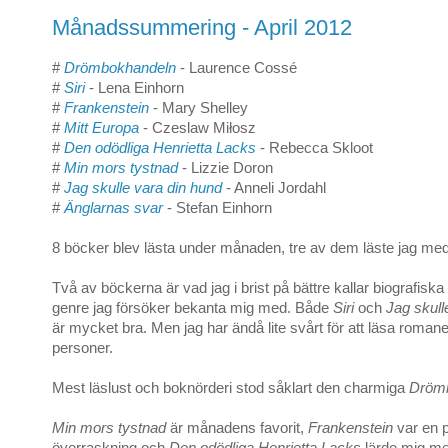
Månadssummering - April 2012
#
Drömbokhandeln
- Laurence Cossé
#
Siri
- Lena Einhorn
#
Frankenstein
- Mary Shelley
#
Mitt Europa
- Czeslaw Miłosz
#
Den odödliga Henrietta Lacks
- Rebecca Skloot
#
Min mors tystnad
- Lizzie Doron
#
Jag skulle vara din hund
- Anneli Jordahl
#
Änglarnas svar
- Stefan Einhorn
8 böcker blev lästa under månaden, tre av dem läste jag me
Två av böckerna är vad jag i brist på bättre kallar biografisk
genre jag försöker bekanta mig med. Både
Siri
och
Jag skull
är mycket bra. Men jag har ändå lite svårt för att läsa roman
personer.
Mest läslust och boknörderi stod såklart den charmiga
Dröm
Min mors tystnad
är månadens favorit,
Frankenstein
var en p
överraskning och
Den odödliga Henrietta Lacks
lärde mig me