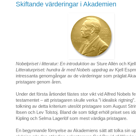
Skiftande värderingar i Akademien
Nobelpriset i litteratur: En introduktion
av Sture Allén och Kje
Litteraturpriset: hundra år med Nobels uppdrag
av Kjell Espm
intressanta genomgångar av de värderingar som präglat Aka
pristagare genom åren.
Under det första årtiondet fästes stor vikt vid Alfred Nobels fe
testamentet – att pristagaren skulle verka ”i idealisk rigtning
tolkning av detta kriterium uteslöt pristagare som August Str
Ibsen och Lev Tolstoj. Bland de som tidigt erhöll priset ses 
Kipling och Selma Lagerlöf som mest värdiga pristagare.
En begynnande förnyelse av Akademiens sätt att tolka sin up