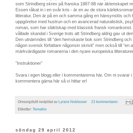
som Strindberg skrev på franska 1887-88 när äktenskapet m
Essen råkat in i en svår kris - är en av de stora kärleksrom
litteratur. Den är på en och samma gång en hänsynslös och 
uppgörelse med hustrun och en avancerad naturalistisk, psy
roman, som har släktskap med klassisk fransk romankons
vållade skandal i Sverige trots att Strindberg aldrig gav ut d
Den utnämndes till "den hemskaste bok som Strindberg och fö
någon svensk författare någonsin skrivit" men också till "en 
märkvärdigaste romanerna i den nyare europeiska litterature
"Instruktioner"
Svara i egen blogg eller i kommentarerna här. Om ni svarar i
kommentera gärna här så vi hittar er!
Omsorgsfullt nedplitat av
Lyrans Noblesser
23 kommentarer:
Etiketter:
Tematrio
söndag 29 april 2012