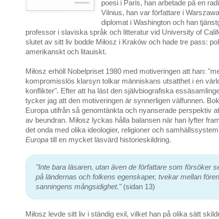
poesi i Paris, han arbetade på en radi
Vilnius, han var författare i Warszaw
diplomat i Washington och han tjäns
professor i slaviska språk och litteratur vid University of Cali
slutet av sitt liv bodde Miłosz i Kraków och hade tre pass: pol
amerikanskt och litauiskt.
Miłosz erhöll Nobelpriset 1980 med motiveringen att han: "m
kompromisslös klarsyn tolkar människans utsatthet i en värl
konflikter". Efter att ha läst den självbiografiska essäsamlin
tycker jag att den motiveringen är synnerligen välfunnen. Bok
Europa utifrån så genomtänkta och nyanserade perspektiv att
av beundran. Miłosz lyckas hålla balansen när han lyfter fra
det onda med olika ideologier, religioner och samhällssystem
Europa
till en mycket läsvärd historieskildring.
"Inte bara läsaren, utan även de författare som försöker se
på ländernas och folkens egenskaper, tvekar mellan före
sanningens mångsidighet."
(sidan 13)
Miłosz levde sitt liv i ständig exil, vilket han på olika sätt skil