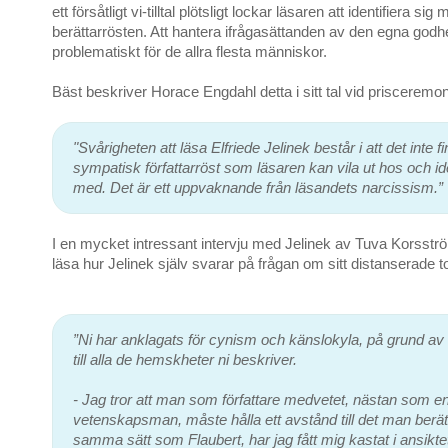
ett försåtligt vi-tilltal plötsligt lockar läsaren att identifiera sig
berättarrösten. Att hantera ifrågasättanden av den egna godhe
problematiskt för de allra flesta människor.
Bäst beskriver Horace Engdahl detta i sitt tal vid prisceremon
"Svårigheten att läsa Elfriede Jelinek består i att det inte 
sympatisk författarröst som läsaren kan vila ut hos och ide
med. Det är ett uppvaknande från läsandets narcissism.”
I en mycket intressant intervju med Jelinek av Tuva Korsst
läsa hur Jelinek själv svarar på frågan om sitt distanserade to
”Ni har anklagats för cynism och känslokyla, på grund av 
till alla de hemskheter ni beskriver.
- Jag tror att man som författare medvetet, nästan som e
vetenskapsman, måste hålla ett avstånd till det man berä
samma sätt som Flaubert, har jag fått mig kastat i ansiktet