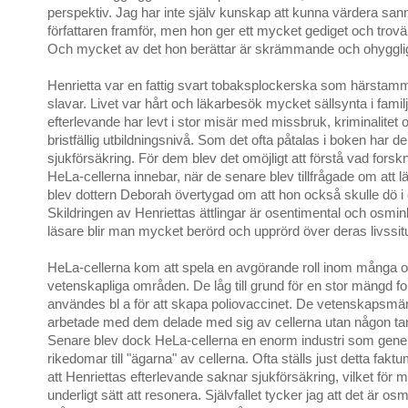
perspektiv. Jag har inte själv kunskap att kunna värdera sanni
författaren framför, men hon ger ett mycket gediget och trovär
Och mycket av det hon berättar är skrämmande och ohyggligt
Henrietta var en fattig svart tobaksplockerska som härstam
slavar. Livet var hårt och läkarbesök mycket sällsynta i famil
efterlevande har levt i stor misär med missbruk, kriminalitet
bristfällig utbildningsnivå. Som det ofta påtalas i boken har d
sjukförsäkring. För dem blev det omöjligt att förstå vad forsk
HeLa-cellerna innebar, när de senare blev tillfrågade om att 
blev dottern Deborah övertygad om att hon också skulle dö i
Skildringen av Henriettas ättlingar är osentimental och osmi
läsare blir man mycket berörd och upprörd över deras livssit
HeLa-cellerna kom att spela en avgörande roll inom många o
vetenskapliga områden. De låg till grund för en stor mängd f
användes bl a för att skapa poliovaccinet. De vetenskapsmän 
arbetade med dem delade med sig av cellerna utan någon tan
Senare blev dock HeLa-cellerna en enorm industri som gener
rikedomar till "ägarna" av cellerna. Ofta ställs just detta faktum
att Henriettas efterlevande saknar sjukförsäkring, vilket för mi
underligt sätt att resonera. Självfallet tycker jag att det är osm