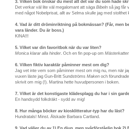
3. Vilken bok önskar du mest att det var du som hade skr
Det verkar väl lite väl megalomant att säga
Bibeln
så jag får 
med något Nobelprisat, allt av Selma skulle jag med stolthet k
4. Vad är ditt dröminriktning på bokmässan? (Får, men b
vara länder. Du är boss.)
KINA!!!
5. Vilket var din favoritbok när du var liten?
Monica klarar alla hinder
. Och en fin pop-up om
Mästerkatte
6. Vilken fiktiv karaktär påminner mest om dig?
Jag vet inte vem som påminner mest om mig nu, men när ja
vuxen läste jag Gun-Britt Sundströms
Maken
och förundrade
skrivit om mig (!). Martina hette huvudpersonen i boken.
7. Vilket är det konstigaste klädesplagg du har i sin gar
En handsydd folkdräkt - sydd av mig!
8. Hur många böcker av kiosklitteratur-typ har du läst?
Hundratals! Minst. Älskade Barbara Cartland.
9. Vad väljer du av 1) En djup, men svårförståelig bok 2) 