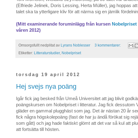
(Elfriede Jelinek, Doris Lessing, Herta Müller), jag hoppas a
talet ska ta ytterligare kliv för att närma sig en jämlik fördelni
(Mitt examinerande foruminlägg från kursen
Nobelpriset i
våren 2012)
Omsorgsfullt nedplitat av
Lyrans Noblesser
3 kommentarer:
Etiketter:
Litteraturstudier
,
Nobelpriset
torsdag 19 april 2012
Hej svejs nya poäng
Igår fick jag besked från Umeå Universitet att jag blivit god
poängskursen om Nobelpriset i litteratur. Jag fick dessutom V
gläder en gammal plugghäst som jag. Det är nästan 20 år se
fick några högskolepoäng (fast de har ju ändå förökat sig rejä
som gått) och jag hade faktiskt glömt att det var så kul att plugg
att fortsätta till hösten.