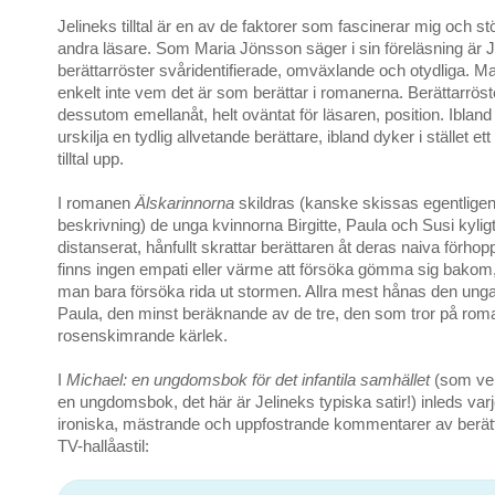
Jelineks tilltal är en av de faktorer som fascinerar mig och s
andra läsare. Som Maria Jönsson säger i sin föreläsning är J
berättarröster svåridentifierade, omväxlande och otydliga. Ma
enkelt inte vem det är som berättar i romanerna. Berättarröst
dessutom emellanåt, helt oväntat för läsaren, position. Iblan
urskilja en tydlig allvetande berättare, ibland dyker i stället ett
tilltal upp.
I romanen
Älskarinnorna
skildras (kanske skissas egentligen
beskrivning) de unga kvinnorna Birgitte, Paula och Susi kylig
distanserat, hånfullt skrattar berättaren åt deras naiva förhop
finns ingen empati eller värme att försöka gömma sig bakom,
man bara försöka rida ut stormen. Allra mest hånas den ung
Paula, den minst beräknande av de tre, den som tror på rom
rosenskimrande kärlek.
I
Michael: en ungdomsbok för det infantila samhället
(som ver
en ungdomsbok, det här är Jelineks typiska satir!) inleds var
ironiska, mästrande och uppfostrande kommentarer av berätt
TV-hallåastil: