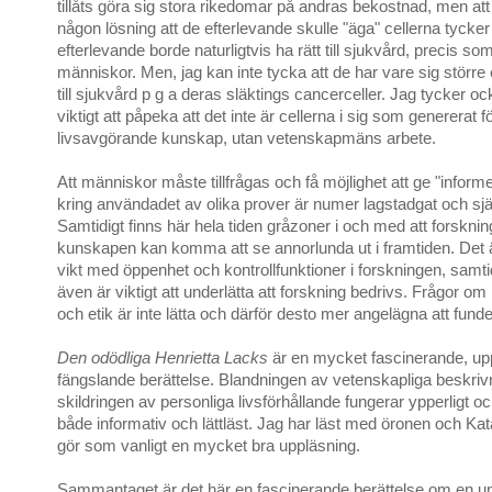
tillåts göra sig stora rikedomar på andras bekostnad, men att
någon lösning att de efterlevande skulle "äga" cellerna tycker 
efterlevande borde naturligtvis ha rätt till sjukvård, precis som
människor. Men, jag kan inte tycka att de har vare sig större e
till sjukvård p g a deras släktings cancerceller. Jag tycker oc
viktigt att påpeka att det inte är cellerna i sig som genererat
livsavgörande kunskap, utan vetenskapmäns arbete.
Att människor måste tillfrågas och få möjlighet att ge "informer
kring användadet av olika prover är numer lagstadgat och själ
Samtidigt finns här hela tiden gråzoner i och med att forskni
kunskapen kan komma att se annorlunda ut i framtiden. Det ä
vikt med öppenhet och kontrollfunktioner i forskningen, samt
även är viktigt att underlätta att forskning bedrivs. Frågor o
och etik är inte lätta och därför desto mer angelägna att funde
Den odödliga Henrietta Lacks
är en mycket fascinerande, up
fängslande berättelse. Blandningen av vetenskapliga beskriv
skildringen av personliga livsförhållande fungerar ypperligt o
både informativ och lättläst. Jag har läst med öronen och Kat
gör som vanligt en mycket bra uppläsning.
Sammantaget är det här en fascinerande berättelse om en u