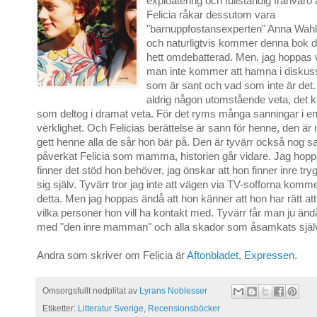
exploatering och fullständig frånvaro a
Felicia råkar dessutom vara
"barnuppfostansexperten" Anna Wahlg
och naturligtvis kommer denna bok dä
hett omdebatterad. Men, jag hoppas v
man inte kommer att hamna i diskus
som är sant och vad som inte är det.
aldrig någon utomstående veta, det k
som deltog i dramat veta. För det ryms många sanningar i 
verklighet. Och Felicias berättelse är sann för henne, den är
gett henne alla de sår hon bär på. Den är tyvärr också nog sa
påverkat Felicia som mamma, historien går vidare. Jag hoppa
finner det stöd hon behöver, jag önskar att hon finner inre trygghe
sig själv. Tyvärr tror jag inte att vägen via TV-sofforna komm
detta. Men jag hoppas ändå att hon känner att hon har rätt att
vilka personer hon vill ha kontakt med. Tyvärr får man ju ändå
med "den inre mamman" och alla skador som åsamkats själ
Andra som skriver om Felicia är
Aftonbladet
,
Expressen
.
Omsorgsfullt nedplitat av
Lyrans Noblesser
Etiketter:
Litteratur Sverige
,
Recensionsböcker