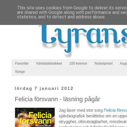
This site uses cookies from Google to deliver its servi
are shared with Google along with performance and secu
statistics, and to detect and address abuse.
Favoriter
Världsbiblioteket
100 kvinnor
Nobelpriset
Augu
Norge
lördag 7 januari 2012
Felicia försvann - läsning pågår
Jag läser med stor sorg
Felicia förs
självbiografisk berättelse om en uppv
otrygghet, oförutsägbarhet, missbruk