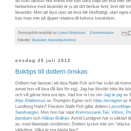
att man faktiskt helt enkelt inte kan bara välja det ena eller d
fantastiska med läsandet är ju att det berikar livet, livet blir tor
läsandet. Men att läsa utan att leva blir blodfattigt, utan egna
kan man inte på djupet relatera till bokens karaktärer.
Omsorgsfullt nedplitat av
Lyrans Noblesser
8 kommentarer:
Etiketter:
Klassiker
,
Klassiska kvinnor
onsdag 25 juli 2012
Boktips till dottern önskas
Dottern har fastnat i att läsa Nalle Puh och har svårt att ko
annat hon vill läsa (få läst för sig). Jag har försökt hitta lite b
och vill gärna höra era tips. Vad tror ni t ex om
Jag är jag
av 
Klas Klättermus
av Thorbjörn Egner och
Vitas hemlighet
av K
Lundberg Hahn? Förutom
Nalle Puh
gillar dottern
LasseMaja
Sandvargen
. Men hon har ratat
Kommissarie Tax
,
Vitnos
,
Pr
barnbarn
och
Håkan Bråkan
.
Astrid Lundgren har vi såklart lä
av, med blandade omdömen. Dottern tycker inte om "otäcka
vildvittror. Vilka är era bästa tips?