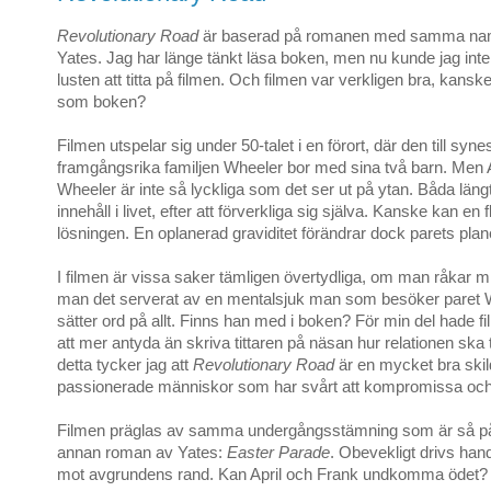
Revolutionary Road
är baserad på romanen med samma na
Yates. Jag har länge tänkt läsa boken, men nu kunde jag inte
lusten att titta på filmen. Och filmen var verkligen bra, kansk
som boken?
Filmen utspelar sig under 50-talet i en förort, där den till syne
framgångsrika familjen Wheeler bor med sina två barn. Men 
Wheeler är inte så lyckliga som det ser ut på ytan. Båda läng
innehåll i livet, efter att förverkliga sig själva. Kanske kan en fly
lösningen. En oplanerad graviditet förändrar dock parets plan
I filmen är vissa saker tämligen övertydliga, om man råkar m
man det serverat av en mentalsjuk man som besöker paret 
sätter ord på allt. Finns han med i boken? För min del hade f
att mer antyda än skriva tittaren på näsan hur relationen ska 
detta tycker jag att
Revolutionary Road
är en mycket bra skil
passionerade människor som har svårt att kompromissa och
Filmen präglas av samma undergångsstämning som är så påt
annan roman av Yates:
Easter Parade
. Obevekligt drivs han
mot avgrundens rand. Kan April och Frank undkomma ödet?