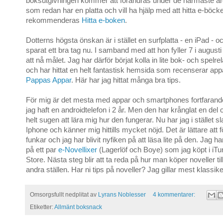
boksutgivningen kommer att förändras under de närmaste år
som redan har en platta och vill ha hjälp med att hitta e-böck
rekommenderas
Hitta e-boken
.
Dotterns högsta önskan är i stället en surfplatta - en iPad - o
sparat ett bra tag nu. I samband med att hon fyller 7 i augus
att nå målet. Jag har därför börjat kolla in lite bok- och spelr
och har hittat en helt fantastisk hemsida som recenserar app
Pappas Appar
. Här har jag hittat många bra tips.
För mig är det mesta med appar och smartphones fortfarande n
jag haft en androidtelefon i 2 år. Men den har krånglat en del
helt sugen att lära mig hur den fungerar. Nu har jag i stället sla
Iphone och känner mig hittills mycket nöjd. Det är lättare att 
funkar och jag har blivit nyfiken på att läsa lite på den. Jag har 
på ett par
e-Novellixer
(Lagerlöf och Boye) som jag köpt i iT
Store. Nästa steg blir att ta reda på hur man köper noveller ti
andra ställen. Har ni tips på noveller? Jag gillar mest klassike
Omsorgsfullt nedplitat av
Lyrans Noblesser
4 kommentarer:
Etiketter:
Allmänt boksnack