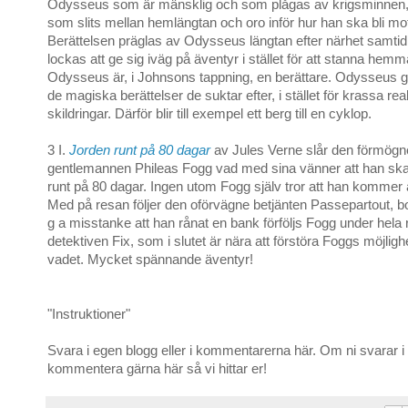
Odysseus som är mänsklig och som plågas av krigsminnen
som slits mellan hemlängtan och oro inför hur han ska bli mo
Berättelsen präglas av Odysseus längtan efter närhet samtidi
lockas att ge sig iväg på äventyr i stället för att stanna hem
Odysseus är, i Johnsons tappning, en berättare. Odysseus g
de magiska berättelser de suktar efter, i stället för krassa rea
skildringar. Därför blir till exempel ett berg till en cyklop.
3 I.
Jorden runt på 80 dagar
av Jules Verne slår den förmögn
gentlemannen Phileas Fogg vad med sina vänner att han ska 
runt på 80 dagar. Ingen utom Fogg själv tror att han kommer a
Med på resan följer den oförvägne betjänten Passepartout, bo
g a misstanke att han rånat en bank förföljs Fogg under hela
detektiven Fix, som i slutet är nära att förstöra Foggs möjlighe
vadet. Mycket spännande äventyr!
"Instruktioner"
Svara i egen blogg eller i kommentarerna här. Om ni svarar i
kommentera gärna här så vi hittar er!