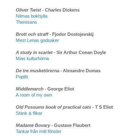
Oliver Twist
- Charles Dickens
Nilmas bokhylla
Theresans
Brott och straff
- Fjodor Dostojevskij
Mest Lenas godsaker
A study in scarlet
- Sir Arthur Conan Doyle
Mias kulturhörna
De tre musketörerna
- Alexandre Dumas
Poplitt
Middlemarch
- George Eliot
A room of my own
Old Possums book of practical cats -
T S Eliot
Stänk & flikar
Madame Bovary
- Gustave Flaubert
Tankar från mitt fönster