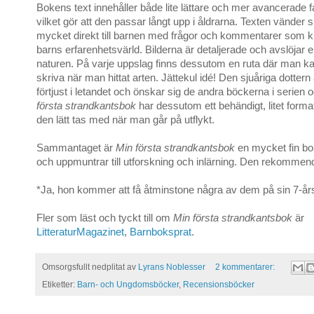
Bokens text innehåller både lite lättare och mer avancerade f
vilket gör att den passar långt upp i åldrarna. Texten vänder
mycket direkt till barnen med frågor och kommentarer som kny
barns erfarenhetsvärld. Bilderna är detaljerade och avslöjar en
naturen. På varje uppslag finns dessutom en ruta där man ka
skriva när man hittat arten. Jättekul idé! Den sjuåriga dotter
förtjust i letandet och önskar sig de andra böckerna i serien
första strandkantsbok
har dessutom ett behändigt, litet format,
den lätt tas med när man går på utflykt.
Sammantaget är
Min första strandkantsbok
en mycket fin bo
och uppmuntrar till utforskning och inlärning. Den rekommen
*Ja, hon kommer att få åtminstone några av dem på sin 7-års
Fler som läst och tyckt till om
Min första strandkantsbok
är
LitteraturMagazinet
,
Barnboksprat
.
Omsorgsfullt nedplitat av
Lyrans Noblesser
2 kommentarer:
Etiketter:
Barn- och Ungdomsböcker
,
Recensionsböcker