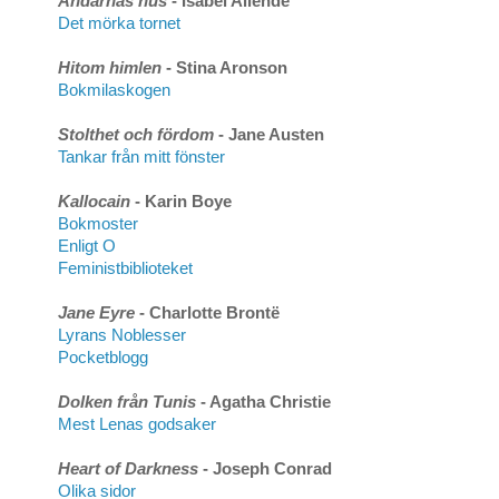
Andarnas hus
- Isabel Allende
Det mörka tornet
Hitom himlen
- Stina Aronson
Bokmilaskogen
Stolthet och fördom
- Jane Austen
Tankar från mitt fönster
Kallocain
- Karin Boye
Bokmoster
Enligt O
Feministbiblioteket
Jane Eyre
- Charlotte Brontë
Lyrans Noblesser
Pocketblogg
Dolken från Tunis
- Agatha Christie
Mest Lenas godsaker
Heart of Darkness
- Joseph Conrad
Olika sidor