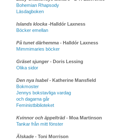
Bohemian Rhapsody
Läsdagboken
Islands klocka
-Halldór Laxness
Böcker emellan
På tunet därhemma
- Halldór Laxness
Mimmimaries böcker
Gräset sjunger
- Doris Lessing
Olika sidor
Den nya Isabel
- Katherine Mansfield
Bokmoster
Jennys bokstavliga vardag
och dagarna går
Feministbiblioteket
Kvinnor och äppelträd
- Moa Martinson
Tankar från mitt fönster
Älskade
- Toni Morrison