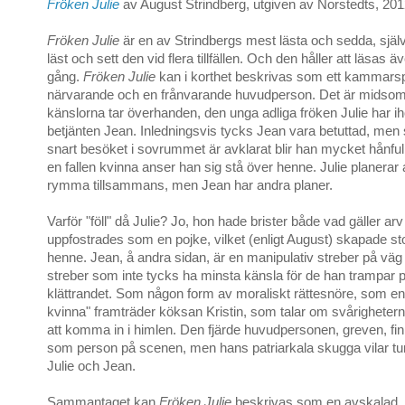
Fröken Julie
av August Strindberg, utgiven av Norstedts, 20
Fröken Julie
är en av Strindbergs mest lästa och sedda, själ
läst och sett den vid flera tillfällen. Och den håller att läsas 
gång.
Fröken Julie
kan i korthet beskrivas som ett kammarsp
närvarande och en frånvarande huvudperson. Det är midso
känslorna tar överhanden, den unga adliga fröken Julie har i
betjänten Jean. Inledningsvis tycks Jean vara betuttad, men
snart besöket i sovrummet är avklarat blir han mycket hånfull
en fallen kvinna anser han sig stå över henne. Julie planerar 
rymma tillsammans, men Jean har andra planer.
Varför "föll" då Julie? Jo, hon hade brister både vad gäller arv
uppfostrades som en pojke, vilket (enligt August) skapade sto
henne. Jean, å andra sidan, är en manipulativ streber på väg
streber som inte tycks ha minsta känsla för de han trampar 
klättrandet. Som någon form av moraliskt rättesnöre, som en 
kvinna" framträder köksan Kristin, som talar om svårighetern
att komma in i himlen. Den fjärde huvudpersonen, greven, fi
som person på scenen, men hans patriarkala skugga vilar tu
Julie och Jean.
Sammantaget kan
Fröken Julie
beskrivas som en avskalad, n