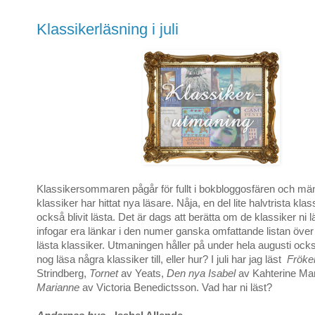
Klassikerläsning i juli
Klassikersommaren pågår för fullt i bokbloggosfären och män
klassiker har hittat nya läsare. Nåja, en del lite halvtrista kla
också blivit lästa. Det är dags att berätta om de klassiker ni läst
infogar era länkar i den numer ganska omfattande listan öv
lästa klassiker. Utmaningen håller på under hela augusti ocks
nog läsa några klassiker till, eller hur? I juli har jag läst
Fröke
Strindberg,
Tornet
av Yeats,
Den nya Isabel
av Kahterine Ma
Marianne
av Victoria Benedictsson. Vad har ni läst?