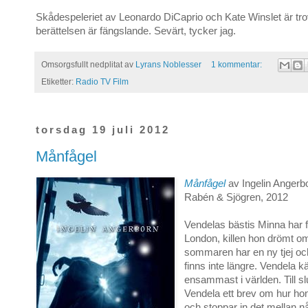
Skådespeleriet av Leonardo DiCaprio och Kate Winslet är tro
berättelsen är fängslande. Sevärt, tycker jag.
Omsorgsfullt nedplitat av
Lyrans Noblesser
1 kommentar:
Etiketter:
Radio TV Film
torsdag 19 juli 2012
Månfågel
Månfågel
av Ingelin Angerbo
Rabén & Sjögren, 2012
Vendelas bästis Minna har fly
London, killen hon drömt o
sommaren har en ny tjej 
finns inte längre. Vendela k
ensammast i världen. Till sl
Vendela ett brev om hur ho
och stoppar in det mellan n