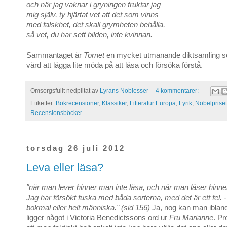
och när jag vaknar i gryningen fruktar jag
mig själv, ty hjärtat vet att det som vinns
med falskhet, det skall grymheten behålla,
så vet, du har sett bilden, inte kvinnan.
Sammantaget är
Tornet
en mycket utmanande diktsamling som
värd att lägga lite möda på att läsa och försöka förstå.
Omsorgsfullt nedplitat av
Lyrans Noblesser
4 kommentarer:
Etiketter:
Bokrecensioner
,
Klassiker
,
Litteratur Europa
,
Lyrik
,
Nobelpriset
Recensionsböcker
torsdag 26 juli 2012
Leva eller läsa?
"när man lever hinner man inte läsa, och när man läser hinne
Jag har försökt fuska med båda sorterna, med det är ett fel. -
bokmal eller helt människa." (sid 156)
Ja, nog kan man ibland
ligger något i Victoria Benedictssons ord ur
Fru Marianne
. Pr