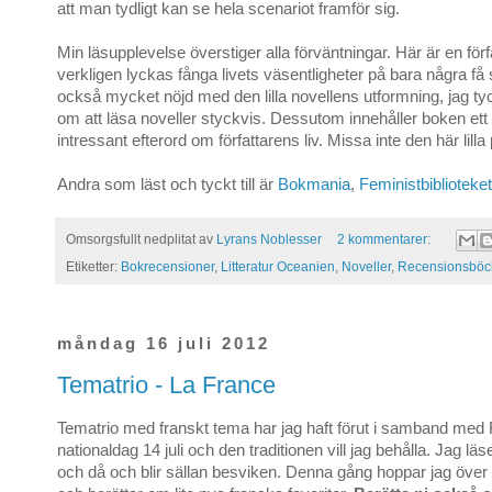
att man tydligt kan se hela scenariot framför sig.
Min läsupplevelse överstiger alla förväntningar. Här är en för
verkligen lyckas fånga livets väsentligheter på bara några få 
också mycket nöjd med den lilla novellens utformning, jag ty
om att läsa noveller styckvis. Dessutom innehåller boken et
intressant efterord om författarens liv. Missa inte den här lilla 
Andra som läst och tyckt till är
Bokmania
,
Feministbiblioteket
Omsorgsfullt nedplitat av
Lyrans Noblesser
2 kommentarer:
Etiketter:
Bokrecensioner
,
Litteratur Oceanien
,
Noveller
,
Recensionsböc
måndag 16 juli 2012
Tematrio - La France
Tematrio med franskt tema har jag haft förut i samband med 
nationaldag 14 juli och den traditionen vill jag behålla. Jag läs
och då och blir sällan besviken. Denna gång hoppar jag över 