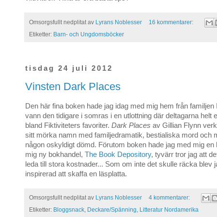
Omsorgsfullt nedplitat av
Lyrans Noblesser
16 kommentarer:
Etiketter:
Barn- och Ungdomsböcker
tisdag 24 juli 2012
Vinsten Dark Places
Den här fina boken hade jag idag med mig hem från familjen
vann den tidigare i somras i en utlottning där deltagarna helt e
bland Fiktiviteters favoriter.
Dark Places
av Gillian Flynn verka
sitt mörka namn med familjedramatik, bestialiska mord och 
någon oskyldigt dömd. Förutom boken hade jag med mig en län
mig ny bokhandel,
The Book Depository
, tyvärr tror jag att 
leda till stora kostnader... Som om inte det skulle räcka blev 
inspirerad att skaffa en läsplatta.
Omsorgsfullt nedplitat av
Lyrans Noblesser
4 kommentarer:
Etiketter:
Bloggsnack
,
Deckare/Spänning
,
Litteratur Nordamerika