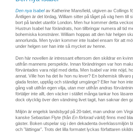
Den nya Isabel
av Katherine Mansfield, utgiven av Collings f
Äntligen är det lördag, William sitter på tåget på väg hem till 
bort på landet utanför London. Men hur kommer detta veckoslu
Hustrun Isabel har förändrats, hon tillbringar numera all tid 
bohemiska konstnärer. William hoppas att den här helgen ska
annorlunda. Men tyvärr kommer inte Isabel ensam för att möt
under helgen ser han inte så mycket av henne.
Den här novellen är intressant eftersom den skildrar en kvin
utifrån mannens perspektiv. Innan förändringen var hon ma
förväntades vara nöjd med detta. Men Isabel var inte nöjd, ho
annat. Ville hon ha det liv hon nu lever? En bohemisk tillvaro
glada fester, upptåg och ständigt umgänge? Eller har hon inte
gång valt utifrån egen vilja, utan mer utifrån andras förväntn
förtäljer inte allt, den väcker i stället många tankar hos läsare
dock olycklig över den vändning livet tagit, han saknar den g
Miljön är engelsk landsbygd på 20-talet, man undrar om Virgin
kanske Sebastian Flyte (från
En förlorad värld
) finns med bla
gäster. Boken utspelar sig i den dekadenta överklassmiljön b
och "lättingar". Trots det lilla formatet lyckas författaren skild