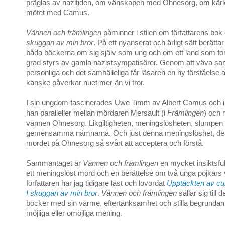
präglas av nazitiden, om vänskapen med Ohnesorg, om kär
mötet med Camus.
Vännen och främlingen
påminner i stilen om författarens bo
skuggan av min bror
. På ett nyanserat och ärligt sätt berättar 
båda böckerna om sig själv som ung och om ett land som for
grad styrs av gamla nazistsympatisörer. Genom att väva s
personliga och det samhälleliga får läsaren en ny förståelse 
kanske påverkar nuet mer än vi tror.
I sin ungdom fascinerades Uwe Timm av Albert Camus och i
han paralleller mellan mördaren Mersault (i
Främlingen
) och 
vännen Ohnesorg. Likgiltigheten, meningslösheten, slumpen 
gemensamma nämnarna. Och just denna meningslöshet, de
mordet på Ohnesorg så svårt att acceptera och förstå.
Sammantaget är
Vännen och främlingen
en mycket insiktsfull
ett meningslöst mord och en berättelse om två unga pojkars
författaren har jag tidigare läst och lovordat
Upptäckten av cu
I skuggan av min bror
.
Vännen och främlingen
sällar sig till
böcker med sin värme, eftertänksamhet och stilla begrundan 
möjliga eller omöjliga mening.