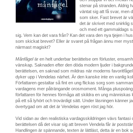
stenar på stranden. Aldrig 
väntat sig att få svar, men d
som sker. Fast brevet är väl
det är skrivet med snirklig sk
och med ett gammaldags sät
sig. Vem kan det vara från? Kan det vara den nya tjejen i hus
som skickat brevet? Eller är svaret på frågan ännu mer myst
närmast magiskt?
Månfågel
är en helt underbar berättelse om förluster, ensamhe
vänskap. Saknaden efter den döda modern ljuder i bakgrun
berättelsen, en saknad som mildras när moderns favoritfågel,
dyker upp i Vendelas närhet. Är den kanske inte en vanlig kol
Författaren gestaltar så fint en ung flickas sorg som samm
vardagens mer påträngande orosmoment. Många pluspoäng vi
författaren för hennes förmåga att skildra en ung människas
på ett så lyhört och trovärdigt sätt. Under läsningen känner j
övertygad om att det är Vendelas egen röst jag hör.
Vid sidan av den realistiska vardagsskildringen vävs fantasi 
berättelsen då det visar sig att breven Vendela får är postst
Handlingen är spännande, texten är lättläst, detta är en bok