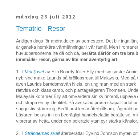
måndag 23 juli 2012
Tematrio - Resor
Äntligen dags för andra delen av semestern. Det blir inga längr
är ganska hemkära värmlänningar i vår familj. Men i romaner
huvudpersonerna lite då och då,
berätta därför om tre bra
innehåller resor, gärna av lite mer äventyrlig art
.
1. I
Mot ljuset
av Elin Boardy följer Elly med sin syster Anni
nyblivne make Laurids på bröllopsresa till Malaysia. Med på 
även Laurids barndomsvän Niels, en ung man med en stark k
rättvisa och klasskamp, och plantageägaren Thomsen. Under 
Malaysia kommer Elly att omvärdera sin kvinnoroll, uppleva 
och skapa en ny identitet. På avskalad prosa skapar författa
suggestiv stämning. Berättarstilen är återhållsam, lågmäld oc
Läsaren lockas in i en bedrägligt händelsefattig berättelse, m
vibrerar av hetta, under den polerade ytan pyr starka känslor.
2. I
Strändernas sval
l
återberättar Eyvind Johnson myten o