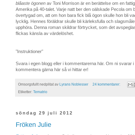
blåaste ögonen
av Toni Morrison är en berättelse om en fattig 
Amerika på 40-talet. Varje natt ber den oälskade Pecola om b
övertygad om, att om hon bara fick blå ögon skulle hon bli v
lycklig. Hennes föräldrar skulle bli kärleksfulla och slagsmåle
upphöra. Denna roman skildrar förtrycket, som det avspeglas 
flickas känsla av värdelöshet.
"Instruktioner"
Svara i egen blogg eller i kommentarerna här. Om ni svarar i
kommentera gärna här så vi hittar er!
Omsorgsfullt nedplitat av
Lyrans Noblesser
24 kommentarer:
Etiketter:
Tematrio
söndag 29 juli 2012
Fröken Julie