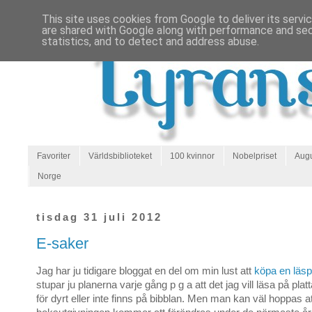
This site uses cookies from Google to deliver its servi
are shared with Google along with performance and secu
statistics, and to detect and address abuse.
Favoriter
Världsbiblioteket
100 kvinnor
Nobelpriset
Augu
Norge
tisdag 31 juli 2012
E-saker
Jag har ju tidigare bloggat en del om min lust att
köpa en läsp
stupar ju planerna varje gång p g a att det jag vill läsa på plat
för dyrt eller inte finns på bibblan. Men man kan väl hoppas at