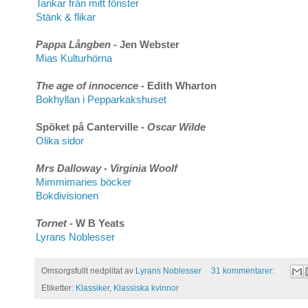
Tankar från mitt fönster
Stänk & flikar
Pappa Långben
- Jen Webster
Mias Kulturhörna
The age of innocence
- Edith Wharton
Bokhyllan i Pepparkakshuset
Spöket på Canterville -
Oscar Wilde
Olika sidor
Mrs Dalloway - Virginia Woolf
Mimmimaries böcker
Bokdivisionen
Tornet -
W B Yeats
Lyrans Noblesser
Omsorgsfullt nedplitat av
Lyrans Noblesser
31 kommentarer:
Etiketter:
Klassiker
,
Klassiska kvinnor