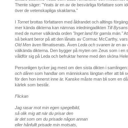
Thente säger: "Yeats är en av de besvärliga författare som i
över de vetenskapliga skaklarna."
I
Tornet
brottas författaren med åldrandet och alltings förgäng
mer kända dikterna kan nämnas inledningadikten
Till Bysans
med de numer välkända orden
"Inget land för gamla män."
At
så bekant beror på att den lånats av Cormac McCarthy, var
Old Men
även filmatiserats. Även
Leda och svanen
är en av
välkända dikterna. Den bygger på myten om Zeus som i en
våldför sig på Leda och befruktar henne med den sköna Hele
Personligen tycker jag mest om den sista dikten i samlingen
och dåren
som handlar om människans längtan efter att bli 
för den hon innerst inne är. Kanske måste man bli som en dåre
kärlek som består.
Flickan
Jag rasar mot min egen spegelbild,
så olik mig att när du prisar den
är det som om du prisade någon annan
eller hånfullt prisade min motsats,