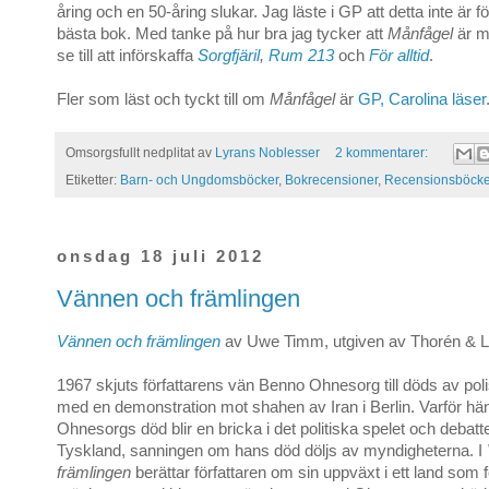
åring och en 50-åring slukar. Jag läste i GP att detta inte är f
bästa bok. Med tanke på hur bra jag tycker att
Månfågel
är m
se till att införskaffa
Sorgfjäril
,
Rum 213
och
För alltid
.
Fler som läst och tyckt till om
Månfågel
är
GP,
Carolina läser
Omsorgsfullt nedplitat av
Lyrans Noblesser
2 kommentarer:
Etiketter:
Barn- och Ungdomsböcker
,
Bokrecensioner
,
Recensionsböcke
onsdag 18 juli 2012
Vännen och främlingen
Vännen och främlingen
av Uwe Timm, utgiven av Thorén & L
1967 skjuts författarens vän Benno Ohnesorg till döds av po
med en demonstration mot shahen av Iran i Berlin. Varför hä
Ohnesorgs död blir en bricka i det politiska spelet och debat
Tyskland, sanningen om hans död döljs av myndigheterna. I
främlingen
berättar författaren om sin uppväxt i ett land som 