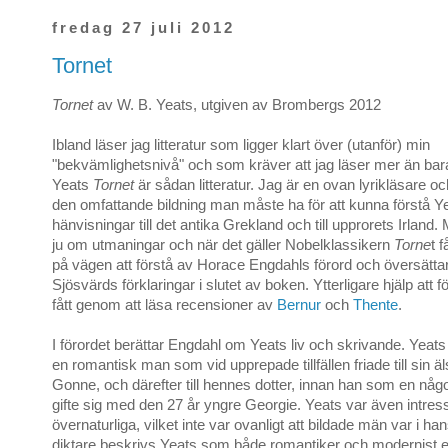
fredag 27 juli 2012
Tornet
Tornet
av W. B. Yeats, utgiven av Brombergs 2012
Ibland läser jag litteratur som ligger klart över (utanför) min
"bekvämlighetsnivå" och som kräver att jag läser mer än bar
Yeats
Tornet
är sådan litteratur. Jag är en ovan lyrikläsare o
den omfattande bildning man måste ha för att kunna förstå Y
hänvisningar till det antika Grekland och till upprorets Irland.
ju om utmaningar och när det gäller Nobelklassikern
Torne
t 
på vägen att förstå av Horace Engdahls förord och översät
Sjösvärds förklaringar i slutet av boken. Ytterligare hjälp att f
fått genom att läsa recensioner av
Bernur
och
Thente
.
I förordet berättar Engdahl om Yeats liv och skrivande. Yeat
en romantisk man som vid upprepade tillfällen friade till sin
Gonne, och därefter till hennes dotter, innan han som en någ
gifte sig med den 27 år yngre Georgie. Yeats var även intres
övernaturliga, vilket inte var ovanligt att bildade män var i h
diktare beskrivs Yeats som både romantiker och modernist e