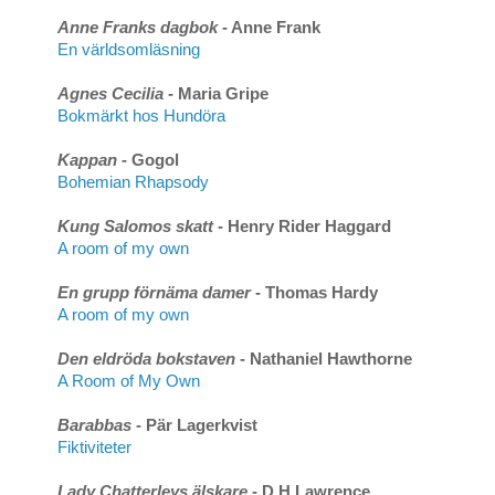
Anne Franks dagbok
- Anne Frank
En världsomläsning
Agnes Cecilia
- Maria Gripe
Bokmärkt hos Hundöra
Kappan
- Gogol
Bohemian Rhapsody
Kung Salomos skatt
- Henry Rider Haggard
A room of my own
En grupp förnäma damer
- Thomas Hardy
A room of my own
Den eldröda bokstaven
- Nathaniel Hawthorne
A Room of My Own
Barabbas
- Pär Lagerkvist
Fiktiviteter
Lady Chatterleys älskare
- D H Lawrence