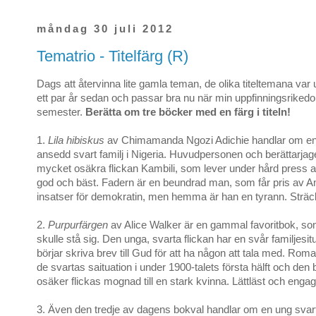
måndag 30 juli 2012
Tematrio - Titelfärg (R)
Dags att återvinna lite gamla teman, de olika titeltemana var
ett par år sedan och passar bra nu när min uppfinningsriked
semester.
Berätta om tre böcker med en färg i titeln!
1.
Lila hibiskus
av Chimamanda Ngozi Adichie handlar om en 
ansedd svart familj i Nigeria. Huvudpersonen och berättarjag
mycket osäkra flickan Kambili, som lever under hård press att
god och bäst. Fadern är en beundrad man, som får pris av A
insatser för demokratin, men hemma är han en tyrann. Sträc
2.
Purpurfärgen
av Alice Walker är en gammal favoritbok, som
skulle stå sig. Den unga, svarta flickan har en svår familjesi
börjar skriva brev till Gud för att ha någon att tala med. Rom
de svartas saituation i under 1900-talets första hälft och den
osäker flickas mognad till en stark kvinna. Lättläst och enga
3. Även den tredje av dagens bokval handlar om en ung svart