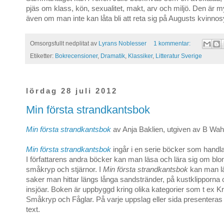
pjäs om klass, kön, sexualitet, makt, arv och miljö. Den är 
även om man inte kan låta bli att reta sig på Augusts kvinnos
Omsorgsfullt nedplitat av
Lyrans Noblesser
1 kommentar:
Etiketter:
Bokrecensioner
,
Dramatik
,
Klassiker
,
Litteratur Sverige
lördag 28 juli 2012
Min första strandkantsbok
Min första strandkantsbok
av Anja Baklien, utgiven av B Wa
Min första strandkantsbok
ingår i en serie böcker som handla
I författarens andra böcker kan man läsa och lära sig om bl
småkryp och stjärnor. I
Min första strandkantsbok
kan man lä
saker man hittar längs långa sandstränder, på kustklipporna 
insjöar. Boken är uppbyggd kring olika kategorier som t ex Krä
Småkryp och Fåglar. På varje uppslag eller sida presenteras e
text.