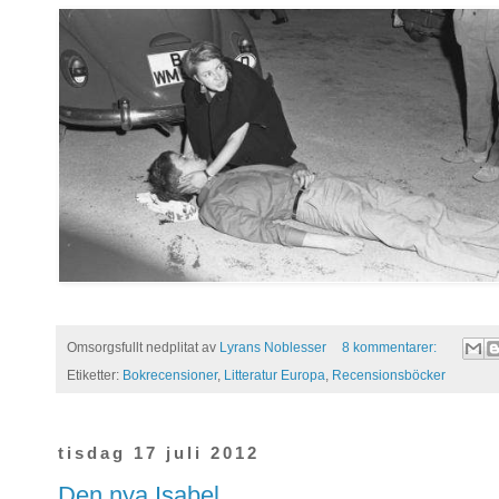
Omsorgsfullt nedplitat av
Lyrans Noblesser
8 kommentarer:
Etiketter:
Bokrecensioner
,
Litteratur Europa
,
Recensionsböcker
tisdag 17 juli 2012
Den nya Isabel