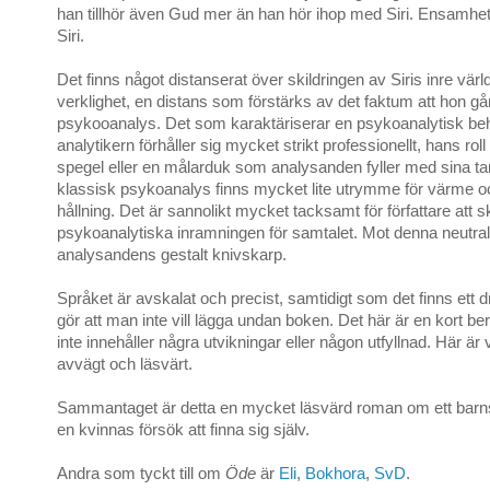
han tillhör även Gud mer än han hör ihop med Siri. Ensamhet
Siri.
Det finns något distanserat över skildringen av Siris inre värl
verklighet, en distans som förstärks av det faktum att hon går
psykooanalys. Det som karaktäriserar en psykoanalytisk beha
analytikern förhåller sig mycket strikt professionellt, hans roll
spegel eller en målarduk som analysanden fyller med sina tan
klassisk psykoanalys finns mycket lite utrymme för värme o
hållning. Det är sannolikt mycket tacksamt för författare att sk
psykoanalytiska inramningen för samtalet. Mot denna neutral
analysandens gestalt knivskarp.
Språket är avskalat och precist, samtidigt som det finns ett d
gör att man inte vill lägga undan boken. Det här är en kort be
inte innehåller några utvikningar eller någon utfyllnad. Här är
avvägt och läsvärt.
Sammantaget är detta en mycket läsvärd roman om ett barns
en kvinnas försök att finna sig själv.
Andra som tyckt till om
Öde
är
Eli
,
Bokhora
,
SvD
.