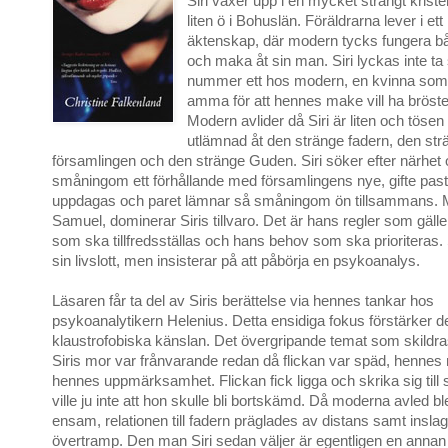
Siri växer upp i en mycket strängt kriste
liten ö i Bohuslän. Föräldrarna lever i ett 
äktenskap, där modern tycks fungera 
och maka åt sin man. Siri lyckas inte ta
nummer ett hos modern, en kvinna som vä
amma för att hennes make vill ha brösten
Modern avlider då Siri är liten och tösen 
utlämnad åt den stränge fadern, den str
församlingen och den stränge Guden. Siri söker efter närhet 
småningom ett förhållande med församlingens nye, gifte pasto
uppdagas och paret lämnar så småningom ön tillsammans.
Samuel, dominerar Siris tillvaro. Det är hans regler som gälle
som ska tillfredsställas och hans behov som ska prioriteras. 
sin livslott, men insisterar på att påbörja en psykoanalys.
Läsaren får ta del av Siris berättelse via hennes tankar hos
psykoanalytikern Helenius. Detta ensidiga fokus förstärker d
klaustrofobiska känslan. Det övergripande temat som skildra
Siris mor var frånvarande redan då flickan var späd, henne
hennes uppmärksamhet. Flickan fick ligga och skrika sig til
ville ju inte att hon skulle bli bortskämd. Då moderna avled b
ensam, relationen till fadern präglades av distans samt insla
övertramp. Den man Siri sedan väljer är egentligen en anna