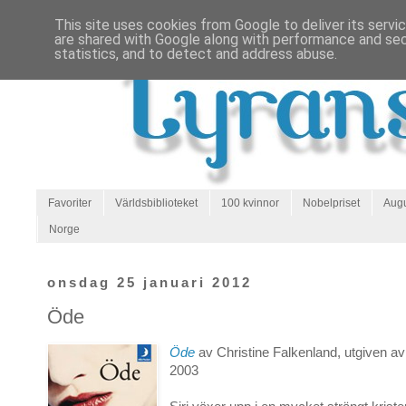
This site uses cookies from Google to deliver its servi
are shared with Google along with performance and secu
statistics, and to detect and address abuse.
Favoriter
Världsbiblioteket
100 kvinnor
Nobelpriset
Augu
Norge
onsdag 25 januari 2012
Öde
Öde
av Christine Falkenland, utgiven 
2003