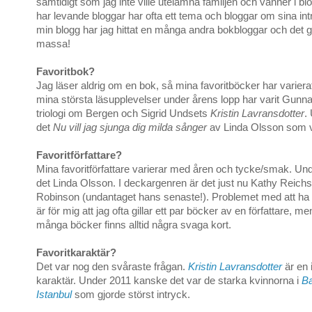
samtidigt som jag inte ville utelämna familjen och vänner i 
har levande bloggar har ofta ett tema och bloggar om sina i
min blogg har jag hittat en många andra bokbloggar och det 
massa!
Favoritbok?
Jag läser aldrig om en bok, så mina favoritböcker har variera
mina största läsupplevelser under årens lopp har varit Gunn
triologi om Bergen och Sigrid Undsets
Kristin Lavransdotter
.
det
Nu vill jag sjunga dig milda sånger
av Linda Olsson som va
Favoritförfattare?
Mina favoritförfattare varierar med åren och tycke/smak. Un
det Linda Olsson. I deckargenren är det just nu Kathy Reich
Robinson (undantaget hans senaste!). Problemet med att ha f
är för mig att jag ofta gillar ett par böcker av en författare, m
många böcker finns alltid några svaga kort.
Favoritkaraktär?
Det var nog den svåraste frågan.
Kristin Lavransdotter
är en 
karaktär. Under 2011 kanske det var de starka kvinnorna i
Ba
Istanbul
som gjorde störst intryck.