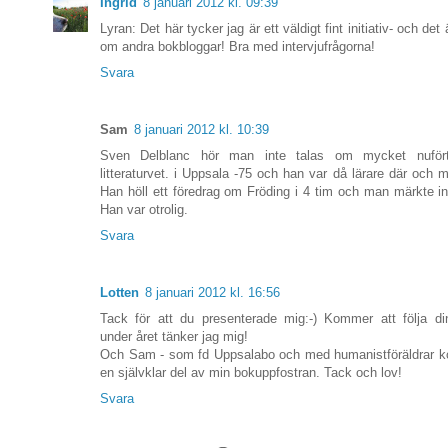
Ingrid
8 januari 2012 kl. 09:39
Lyran: Det här tycker jag är ett väldigt fint initiativ- och det ä
om andra bokbloggar! Bra med intervjufrågorna!
Svara
Sam
8 januari 2012 kl. 10:39
Sven Delblanc hör man inte talas om mycket nufört
litteraturvet. i Uppsala -75 och han var då lärare där och 
Han höll ett föredrag om Fröding i 4 tim och man märkte int
Han var otrolig.
Svara
Lotten
8 januari 2012 kl. 16:56
Tack för att du presenterade mig:-) Kommer att följa di
under året tänker jag mig!
Och Sam - som fd Uppsalabo och med humanistföräldrar 
en självklar del av min bokuppfostran. Tack och lov!
Svara