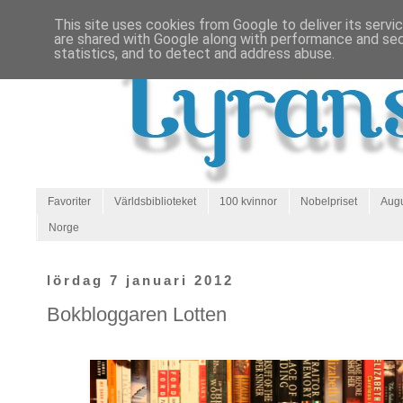
This site uses cookies from Google to deliver its servi
are shared with Google along with performance and secu
statistics, and to detect and address abuse.
Favoriter
Världsbiblioteket
100 kvinnor
Nobelpriset
Augu
Norge
lördag 7 januari 2012
Bokbloggaren Lotten