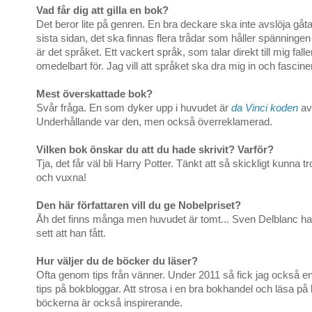
Vad får dig att gilla en bok?
Det beror lite på genren. En bra deckare ska inte avslöja gåt
sista sidan, det ska finnas flera trådar som håller spänninge
är det språket. Ett vackert språk, som talar direkt till mig falle
omedelbart för. Jag vill att språket ska dra mig in och fascine
Mest överskattade bok?
Svår fråga. En som dyker upp i huvudet är
da Vinci koden
av
Underhållande var den, men också överreklamerad.
Vilken bok önskar du att du hade skrivit? Varför?
Tja, det får väl bli Harry Potter. Tänkt att så skickligt kunna tr
och vuxna!
Den här författaren vill du ge Nobelpriset?
Åh det finns många men huvudet är tomt... Sven Delblanc ha
sett att han fått.
Hur väljer du de böcker du läser?
Ofta genom tips från vänner. Under 2011 så fick jag också 
tips på bokbloggar. Att strosa i en bra bokhandel och läsa på
böckerna är också inspirerande.