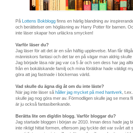
På
Lottens Bokblogg
finns en härlig blandning av inspirerand
och berättelser om högläsning av Harry Potter för barnen. Oc
inte läser skapar hon urläckra smycken!
Varför läser du?
Jag läser för att det är en sån häftig upplevelse. Man får tillgån
människors fantasi och det tar en på vägar man aldrig skulle 
Jag började läsa när jag var ca 5 år och sen dess har jag all
från en bokälskande familj och mina föräldrar hade väldigt m
göra att jag fastnade i böckernas värld.
Vad skulle du ägna dig åt om du inte läste?
När jag inte läser så
håller jag mycket på med hantverk
, t.ex
skulle jag nog göra mer av. Förmodligen skulle jag se mera f
är ju också fantasiberikande.
Berätta lite om dig/din blogg. Varför bloggar du?
Jag startade bloggen i början av 2010. Innan dess hade jag b
inte riktigt hittat formen, eftersom jag tyckte det var svårt att 