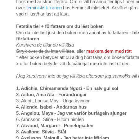
finns med är skönlitterära. Om ni vill ha ännu fler tips finner n
över
feministisk kanon
hos Feministbiblioteket. Använd gärna l
vad ni läst/har lust att läsa.
Fetstila tiel + författare om du läst boken
Om du inte läst just den boken men annat av författaren -
fet
författaren
Kursivera de titlar du vill läsa
Stryk över de du inte vill läsa
, eller
markera dem med rött
* efter boken betyder att du aldrig hört talas om boken/författ
x efter boken betyder att du påbörjat men inte läst ut den
(Jag kursiverar inte de jag vill läsa eftersom jag sannolikt vill l
1. Adichie, Chimamanda Ngozi - En halv gul sol
2. Aidoo, Ama Ata - Förändringar
3.
Alcott, Louisa May - Unga kvinnor
4. Allende, Isabel - Andarnas hus
5. Angelou, Maya - Jag vet varför burfågeln sjunger
6. Aronsson, Stina - Hitom himlen
7. Atwood, Margaret - Penelopiaden
8. Avallone, Silvia - Stål
9. Axelsson, Majgull - Jag heter inte Miriam