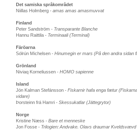
Det samiska språkområdet
Niillas Holmberg -
amas amas amasmuvvat
Finland
Peter Sandström -
Transparante Blanche
Hannu Raittila -
Terminaali (Terminal)
Färöarna
Sólrún Michelsen -
Hinumegin er mars (På den andra sidan f
Grönland
Niviaq Korneliussen -
HOMO sapienne
Island
Jón Kalman Stefánsson -
Fiskarnir hafa enga fætur (Fiskar
vidare)
Þorsteinn frá Hamri -
Skessukatlar (Jättegrytor)
Norge
Kristine Næss -
Bare et menneske
Jon Fosse -
Trilogien: Andvake. Olavs draumar Kveldsvævd