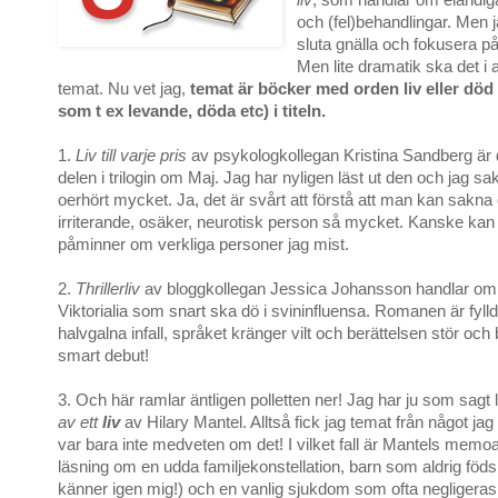
och (fel)behandlingar. Men 
sluta gnälla och fokusera p
Men lite dramatik ska det i al
temat. Nu vet jag,
temat är böcker med orden liv eller död 
som t ex levande, döda etc) i titeln.
1.
Liv till varje pris
av psykologkollegan Kristina Sandberg är 
delen i trilogin om Maj. Jag har nyligen läst ut den och jag s
oerhört mycket. Ja, det är svårt att förstå att man kan sakna
irriterande, osäker, neurotisk person så mycket. Kanske kan 
påminner om verkliga personer jag mist.
2.
Thrillerliv
av bloggkollegan Jessica Johansson handlar o
Viktorialia som snart ska dö i svininfluensa. Romanen är fylld
halvgalna infall, språket kränger vilt och berättelsen stör och b
smart debut!
3. Och här ramlar äntligen polletten ner! Jag har ju som sagt 
av ett
liv
av Hilary Mantel. Alltså fick jag temat från något jag 
var bara inte medveten om det! I vilket fall är Mantels memoa
läsning om en udda familjekonstellation, barn som aldrig föd
känner igen mig!) och en vanlig sjukdom som ofta negligeras