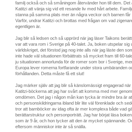
familj också och så småningom återvänder hon till dem. Det är 
Katitzi att vänja sig vid ett resande liv med hårt arbete. Familj
stanna på samma plats mer än några veckor och barnen får in
Varför, undrar Katitzi och brottas med frågan om vad zigenar
egentligen är.
Jag blir så ledsen och så upprörd när jag läser Taikons berät
var att vara rom i Sverige på 40-talet. Ja, boken utspelar sig
världskriget, det förstod jag nog inte alls när jag läste den s
inte hade väl situationen förbättrats så mycket fram till 60-tale
ju situationen annorlunda för de romer som bor i Sverige, men
Europa lever romerna fortfarande under stora umbäranden 
förhållanden. Detta måste få ett slut!
Jag märker själv att jag blir så känslomässigt engagerad när 
Katitzi-böckerna att jag har svårt att komma med mer geno
omdömen. Det jag i någon mån kan tycka är mindre bra är at
och personskildringarna ibland blir lite väl förenklade och se
tror att barnböcker av idag ofta är mer komplexa både vad gä
berättarstruktur och personporträtt. Jag har börjat läsa boken 
som är 9 år, och hon tycker att den är mycket spännande. Oc
eftersom människor inte är så snälla.