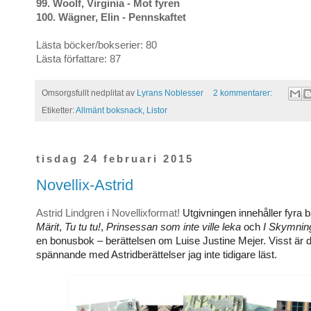
99. Woolf, Virginia - Mot fyren
100. Wägner, Elin - Pennskaftet
Lästa böcker/bokserier: 80
Lästa författare: 87
Omsorgsfullt nedplitat av
Lyrans Noblesser
2 kommentarer:
Etiketter:
Allmänt boksnack
,
Listor
tisdag 24 februari 2015
Novellix-Astrid
Astrid Lindgren i Novellixformat!
Utgivningen innehåller fyra b
Märit
,
Tu tu tu!
,
Prinsessan som inte ville leka
och
I Skymnin
en bonusbok – berättelsen om Luise Justine Mejer. Visst är d
spännande med Astridberättelser jag inte tidigare läst.