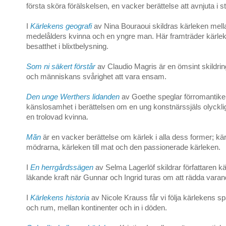
första sköra förälskelsen, en vacker berättelse att avnjuta i sti
I
Kärlekens geografi
av Nina Bouraoui skildras kärleken mell
medelålders kvinna och en yngre man. Här framträder kärlek
besatthet i blixtbelysning.
Som ni säkert förstår
av Claudio Magris är en ömsint skildrin
och människans svårighet att vara ensam.
Den unge Werthers lidanden
av Goethe speglar förromantik
känslosamhet i berättelsen om en ung konstnärssjäls olycklig
en trolovad kvinna.
Mãn
är en vacker berättelse om kärlek i alla dess former; kärl
mödrarna, kärleken till mat och den passionerade kärleken.
I
En herrgårdssägen
av Selma Lagerlöf skildrar författaren k
läkande kraft när Gunnar och Ingrid turas om att rädda varand
I
Kärlekens historia
av Nicole Krauss får vi följa kärlekens s
och rum, mellan kontinenter och in i döden.