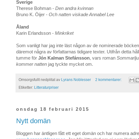
Sverige
Therese Bohman -
Den andra kvinnan
Bruno K. Öijer -
Och natten viskade Annabel Lee
Åland
Karin Erlandsson -
Minkriket
Som vanligt har jag inte läst någon av de nominerade böcke
däremot några av författarnas tidigare texter. Utifrån detta håll
tumme för
Jón Kalman Stefánsson
, vars roman
Sommarljus
kommer natten
jag tyckte mycket om.
Omsorgsfullt nedplitat av
Lyrans Noblesser
2 kommentarer:
Etiketter:
Litteraturpriser
onsdag 18 februari 2015
Nytt domän
Bloggen har äntligen fått ett eget domän och har numera adr