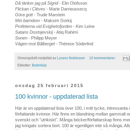
Då tänker jag på Sigrid
- Elin Olofsson
Flickan i Clèves
- Marie Darrieussecq
Göra gott
- Trude Marstein
Min barndom
- Maksim Gorkij
P
rofeterna vid Evighetsfjorden
- Kim Leine
Satans Dostojevskij
- Atiq Rahimi
Sonen
- Philipp Meyer
Vägen mot Bålberget -
Thérese Söderlind
Omsorgsfullt nedplitat av
Lyrans Noblesser
10 kommentarer:
Etiketter:
Bokinköp
onsdag 25 februari 2015
100 kvinnor - uppdaterad lista
Här är en uppdaterad lista över 100, i mitt tycke, intressant
författande kvinnor. Här finns en blandning mellan gammalt oc
svenskt och "utrikiskt". Många böcker/författarskap finns m
jag tvingats sortera bort. 100 är egentligen inte så många. A