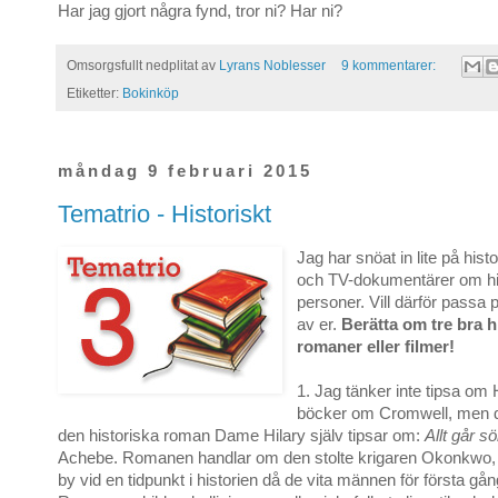
Har jag gjort några fynd, tror ni? Har ni?
Omsorgsfullt nedplitat av
Lyrans Noblesser
9 kommentarer:
Etiketter:
Bokinköp
måndag 9 februari 2015
Tematrio - Historiskt
Jag har snöat in lite på his
och TV-dokumentärer om hi
personer. Vill därför passa på
av er.
Berätta om tre bra h
romaner eller filmer!
1. Jag tänker inte tipsa om 
böcker om Cromwell, men 
den historiska roman Dame Hilary själv tipsar om:
Allt går s
Achebe. Romanen handlar om den stolte krigaren Okonkwo, 
by vid en tidpunkt i historien då de vita männen för första gå