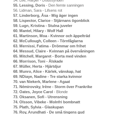
54.
Lee, Harper - Dödssynden
55. Lessing, Doris
- Den femte sanningen
56. Lidman, Sara - Lifsens rot
57. Linderborg, Åsa - Mig äger ingen
58. Lispector, Clarice - Stjärnans ögonblick
59. Lugn, Kristina - Stulna juveler
6
0. Mantel, Hilary - Wolf Hall
61. Martinson, Moa - Kvinnor och äppelträd
62. McCullough, Colleen - Törnfåglarna
63. Mernissi, Fatima - Drömmar om frihet
64. Messud, Claire - Kvinnan på övervåningen
65. Mitchell, Margaret - Borta med vinden
66. Morrison, Toni - Älskade
67. Müller, Herta - Hjärtdjur
68. Munro, Alice - Kärlek, vänskap, hat
69. NDiaye, Nadine - Tre starka kvinnor
70. van Niekerk, Marlene - Agaat
71. Némirovsky, Irène - Storm över Frankrike
72. Oates, Joyce Carol
- Blonde
73. Oksanen, Sofi - Utrensning
74. Olsson, Vibeke - Molnfri bombnatt
75. Plath, Sylvia - Glaskupan
76. Roy, Arundhati - De små tingens gud