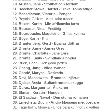
10. Austen, Jane - Stolthet och fördom
11. Beecher Stowe, Harriet - Onkel Toms stuga
12. Benedictson, Victoria - Pengar
13. Beyala, Calixte - Ännu talar träden
14. Blixen, Karen
-
Min afrikanska farm
15. Bouraoui, Nina
- Enstörig
16. Bourdouxhe, Madeleine - Gilles kvinna
17. Boye, Karin -
Kris
18. Brantenberg, Gerd - Egalias döttrar
19. Brontë, Anne - Agnes Grey
20. Brontë, Charlotte - Jane Eyre
21. Brontë, Emily - Svindlande höjder
22. Buck, Pearl - Den goda jorden
23. Chang, Jung - Vilda svanar
24. Condé, Maryse
- Desirada
25. Devi, Mahasweta - Branden i hjärtat
26. Djebar, Assia - Sultanbrudens skugga
27. Duras, Marguerite - Älskaren
28. Ekman, Kerstin - Hunden
29. El Saadawi, Nawal - Den stulna romanen
30. Emecheta, Buchi - Andra klassens medborgare
31. Fagerholm, Monika - Underbara kvinnor vid vatten