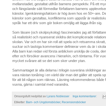
mellanstadiet, gestaltat utifrån barnens perspektiv. På ett my
och fängslande sätt förmedlar författaren barnens upplevelse
känslor. Igenkänningsfaktorn är hög även hos en 50+-are. De
känslor som gestaltas, konflikterna som uppstår är realistisk
språk har ett driv som gör boken omöjlig att lägga ifrån sig.
Som läsare (och skolpsykolog) fascinerades jag att författar
så realistiskt och nyanserat skildra det komplicerade relation
skolan. Var och en har sin roll att spela och retsamma skratt
suckar och taskiga kommentarer definierar vem du är i skol
Alla barn kan redan vid första anblicken urskilja de coola, den
efter och försöker avancera i hierarkin, och töntarna. För vux
mycket svårare att se det som sker under ytan.
Sammantaget är alla delarna i trilogin suveräna skildringar av 
vara nästan tonåring i en värld där man det gäller att spela spe
för att bli någon som räknas. Läsning rekommenderas både f
vuxna, gärna i samtal med varandra.
Omsorgsfullt nedplitat av
Lyrans Noblesser
Inga kommentarer:
Etiketter:
Barn- och Ungdomsböcker
,
Recensionsböcker