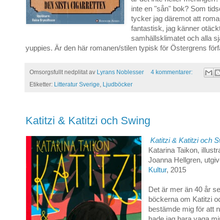
inte en "sån" bok? Som ti
tycker jag däremot att rom
fantastisk, jag känner otäck
samhällsklimatet och alla s
yuppies. Är den här romanen/stilen typisk för Östergrens för
Omsorgsfullt nedplitat av
Lyrans Noblesser
4 kommentarer:
Etiketter:
Litteratur Sverige
,
Ljudböcker
Katitzi & Katitzi och Swing
Katitzi & Katitzi och 
Katarina Taikon, illustr
Joanna Hellgren, utgi
Kultur
, 2015
Det är mer än 40 år se
böckerna om Katitzi o
bestämde mig för att 
hade jag bara vaga m