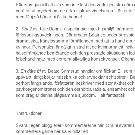
Eftersom jag vill att alla som inte läst den verkligen ska göra 
berätta så mycket om de olika sjukhusvistelserna. Läs och fö
med Maj så börjar ni älska henne!
2.
Sal 2
av Julie Bonnie utspelar sig i sjukhusmiljö, närmare
förlossningsavdelningen. Där arbetar Béatrice under stressig
dramatiska, känslosamma förhållanden med att ta hand om n
kvinnor. Personalen är dåligt rustad att ge kvinnorna ett individ
hälsofrämjande bemötande och den pressade situationen leder
felbehandlingar med extremt allvarliga konsekvenser. Obehag
3.
En dåre fri
av Beate Grimsrud handlar om flickan Eli som h
uppväxt, tidigt börjar missbruka och utvecklar schizofreni. Be
oerhört fängslande, författaren beskriver med stor äkthet oc
psykosgenombrottet och den oerhörda rädsla, ensamhet och
som präglar denna plågsamma sjukdom. Helt fantastisk!
"Instruktioner"
Svara i egen blogg eller i kommentarerna här. Om ni svarar i
kommentera gärna här så vi hittar er!