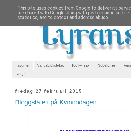
This site uses cookies from Google to deliver its servi
are shared with Google along with performance and secu
statistics, and to detect and address abuse.
Favoriter
Världsbiblioteket
100 kvinnor
Nobelpriset
Augu
Norge
fredag 27 februari 2015
Bloggstafett på Kvinnodagen