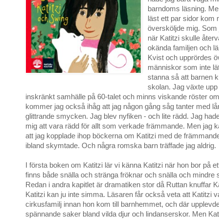
barndoms läsning. Men
läst ett par sidor kom
översköljde mig. Som 
när Katitzi skulle återv
okända familjen och l
Kvist och upprördes öv
människor som inte lät 
stanna så att barnen k
skolan. Jag växte upp i 
inskränkt samhälle på 60-talet och minns viskande röster om 
kommer jag också ihåg att jag någon gång såg tanter med lå
glittrande smycken. Jag blev nyfiken - och lite rädd. Jag hade 
mig att vara rädd för allt som verkade främmande. Men jag k
att jag kopplade ihop böckerna om Katitzi med de främmand
ibland skymtade. Och några romska barn träffade jag aldrig.
I första boken om Katitzi lär vi känna Katitzi när hon bor på 
finns både snälla och stränga fröknar och snälla och mindre s
Redan i andra kapitlet är dramatiken stor då Ruttan knuffar Kat
Katitzi kan ju inte simma. Läsaren får också veta att Katitzi 
cirkusfamilj innan hon kom till barnhemmet, och där upplev
spännande saker bland vilda djur och lindanserskor. Men Katit