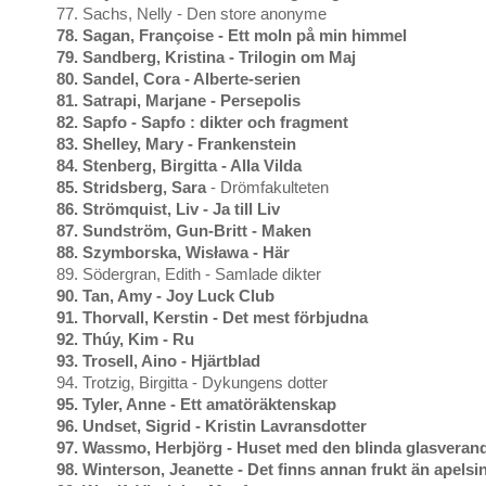
77. Sachs, Nelly - Den store anonyme
78. Sagan, Françoise - Ett moln på min himmel
79. Sandberg, Kristina - Trilogin om Maj
80. Sandel, Cora - Alberte-serien
81. Satrapi, Marjane - Persepolis
82. Sapfo - Sapfo : dikter och fragment
83.
Shelley, Mary - Frankenstein
84. Stenberg, Birgitta - Alla Vilda
85. Stridsberg, Sara
- Drömfakulteten
86. Strömquist, Liv - Ja till Liv
87. Sundström, Gun-Britt - Maken
88.
Szymborska, Wisława - Här
89. Södergran, Edith - Samlade dikter
90. Tan, Amy - Joy Luck Club
91. Thorvall, Kerstin - Det mest förbjudna
92. Thúy, Kim - Ru
93. Trosell, Aino - Hjärtblad
94. Trotzig, Birgitta - Dykungens dotter
95. Tyler, Anne - Ett amatöräktenskap
96. Undset, Sigrid - Kristin Lavransdotter
97. Wassmo, Herbjörg - Huset med den blinda glasveran
98. Winterson, Jeanette - Det finns annan frukt än apelsi