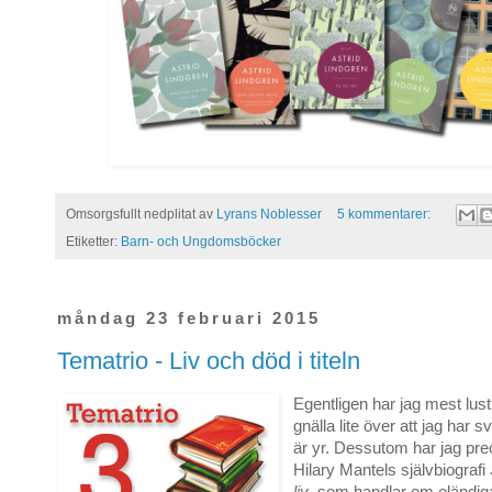
Omsorgsfullt nedplitat av
Lyrans Noblesser
5 kommentarer:
Etiketter:
Barn- och Ungdomsböcker
måndag 23 februari 2015
Tematrio - Liv och död i titeln
Egentligen har jag mest lust 
gnälla lite över att jag har s
är yr. Dessutom har jag prec
Hilary Mantels självbiografi
liv
, som handlar om eländi