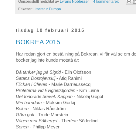
Omsorgsfullt nedplitat av
Lyrans Noblesser
4 kommentarer:
Etiketter:
Litteratur Europa
tisdag 10 februari 2015
BOKREA 2015
Har redan gjort en beställning på Bokrean, vi får väl se om det 
böcker jag inte kunde motstå är:
Då tänker jag på Sigrid
- Elin Olofsson
Satans Dostojevskij
- Atiq Rahimi
Flickan i Clèves
- Marie Darrieussecq
Profeterna vid Evighetsfjorden
- Kim Leine
Det förlorade brevet. Kappan
- Nikolaj Gogol
Min barndom
- Maksim Gorkij
Boken
- Niklas Rådström
Göra gott
- Trude Marstein
Vägen mot Bålberget
- Therése Söderlind
Sonen
- Philipp Meyer