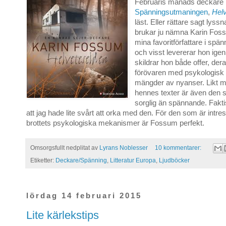
Februaris månads deckare 
Spänningsutmaningen
,
Hel
läst. Eller rättare sagt lyss
brukar ju nämna Karin Fo
mina favoritförfattare i spä
och visst levererar hon ige
skildrar hon både offer, der
förövaren med psykologisk
mängder av nyanser. Likt 
hennes texter är även den 
sorglig än spännande. Fakti
att jag hade lite svårt att orka med den. För den som är intre
brottets psykologiska mekanismer är Fossum perfekt.
Omsorgsfullt nedplitat av
Lyrans Noblesser
10 kommentarer:
Etiketter:
Deckare/Spänning
,
Litteratur Europa
,
Ljudböcker
lördag 14 februari 2015
Lite kärlekstips