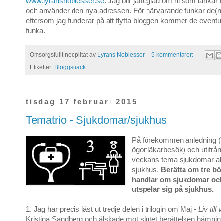
www.lyransnoblesser.se
. Jag blir jätteglad om ni som länkar t
och använder den nya adressen. För närvarande funkar de(
eftersom jag funderar på att flytta bloggen kommer de eventuel
funka.
Omsorgsfullt nedplitat av
Lyrans Noblesser
5 kommentarer:
Etiketter:
Bloggsnack
tisdag 17 februari 2015
Tematrio - Sjukdomar/sjukhus
På förekommen anledning (
ögonläkarbesök) och utifrån
veckans tema sjukdomar alt
sjukhus.
Berätta om tre b
handlar om sjukdomar och
utspelar sig på sjukhus.
1. Jag har precis läst ut tredje delen i trilogin om Maj -
Liv till
Kristina Sandberg och älskade mot slutet berättelsen hämnin