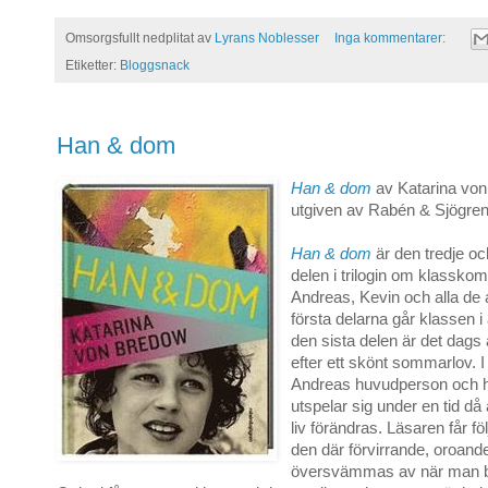
Omsorgsfullt nedplitat av
Lyrans Noblesser
Inga kommentarer:
Etiketter:
Bloggsnack
Han & dom
Han & dom
av Katarina vo
utgiven av Rabén & Sjögren
Han & dom
är den tredje o
delen i trilogin om klasskom
Andreas, Kevin och alla de a
första delarna går klassen i 
den sista delen är det dags 
efter ett skönt sommarlov. 
Andreas huvudperson och 
utspelar sig under en tid då a
liv förändras. Läsaren får fö
den där förvirrande, oroan
översvämmas av när man bli