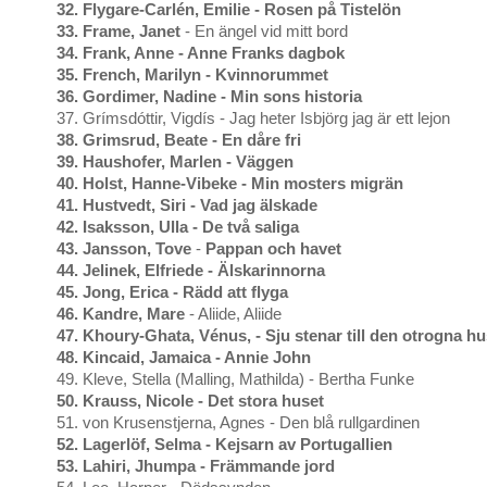
32. Flygare-Carlén, Emilie - Rosen på Tistelön
33. Frame, Janet
- En ängel vid mitt bord
34. Frank, Anne - Anne Franks dagbok
35. French, Marilyn - Kvinnorummet
36. Gordimer, Nadine - Min sons historia
37. Grímsdóttir, Vigdís - Jag heter Isbjörg jag är ett lejon
38. Grimsrud, Beate - En dåre fri
39. Haushofer, Marlen - Väggen
40. Holst, Hanne-Vibeke - Min mosters migrän
41. Hustvedt, Siri - Vad jag älskade
42. Isaksson, Ulla - De två saliga
43. Jansson, Tove
-
Pappan och havet
44. Jelinek, Elfriede - Älskarinnorna
45. Jong, Erica - Rädd att flyga
46. Kandre, Mare
- Aliide, Aliide
47. Khoury-Ghata, Vénus, - Sju stenar till den otrogna h
48. Kincaid, Jamaica - Annie John
49. Kleve, Stella (Malling, Mathilda) - Bertha Funke
50. Krauss, Nicole - Det stora huset
51. von Krusenstjerna, Agnes - Den blå rullgardinen
52. Lagerlöf, Selma - Kejsarn av Portugallien
53. Lahiri, Jhumpa - Främmande jord