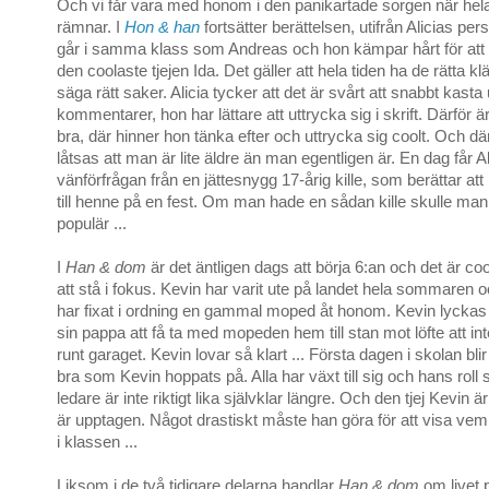
Och vi får vara med honom i den panikartade sorgen när hel
rämnar. I
Hon & han
fortsätter berättelsen, utifrån Alicias pers
går i samma klass som Andreas och hon kämpar hårt för att 
den coolaste tjejen Ida. Det gäller att hela tiden ha de rätta k
säga rätt saker. Alicia tycker att det är svårt att snabbt kasta 
kommentarer, hon har lättare att uttrycka sig i skrift. Därför
bra, där hinner hon tänka efter och uttrycka sig coolt. Och d
låtsas att man är lite äldre än man egentligen är. En dag får Al
vänförfrågan från en jättesnygg 17-årig kille, som berättar at
till henne på en fest. Om man hade en sådan kille skulle man
populär ...
I
Han & dom
är det äntligen dags att börja 6:an och det är co
att stå i fokus. Kevin har varit ute på landet hela sommaren
har fixat i ordning en gammal moped åt honom. Kevin lyckas ti
sin pappa att få ta med mopeden hem till stan mot löfte att in
runt garaget. Kevin lovar så klart ... Första dagen i skolan blir 
bra som Kevin hoppats på. Alla har växt till sig och hans rol
ledare är inte riktigt lika självklar längre. Och den tjej Kevin ä
är upptagen. Något drastiskt måste han göra för att visa ve
i klassen ...
Liksom i de två tidigare delarna handlar
Han & dom
om livet 