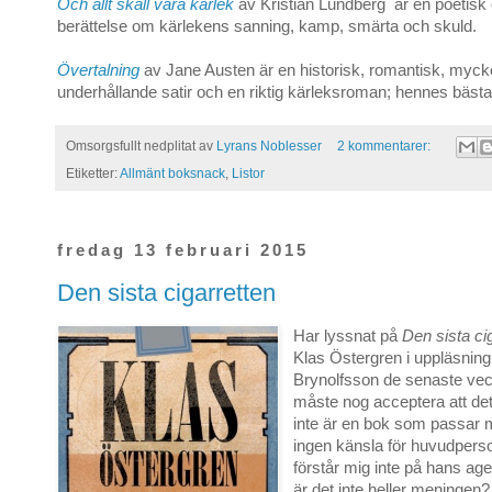
Och allt skall vara kärlek
av Kristian Lundberg
är en poetisk
berättelse om kärlekens sanning, kamp, smärta och skuld.
Övertalning
av Jane Austen är en historisk, romantisk, myck
underhållande satir och en riktig kärleksroman; hennes bästa
Omsorgsfullt nedplitat av
Lyrans Noblesser
2 kommentarer:
Etiketter:
Allmänt boksnack
,
Listor
fredag 13 februari 2015
Den sista cigarretten
Har lyssnat på
Den sista ci
Klas Östergren i uppläsnin
Brynolfsson de senaste ve
måste nog acceptera att det 
inte är en bok som passar m
ingen känsla för huvudpers
förstår mig inte på hans a
är det inte heller meningen