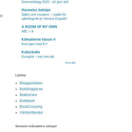
Sommarblogg 2026 - så gick det!
Hanneles boktips
Själen och musiken : i stället för
9)
självbiografi av Horace Engdahl
A ROOM OF MY OWN
ABC + K
Klimakterie häxan ®
Kom igen med K+!
Kulturkollo
Eurogirls – inte hett alls
Visa alla
Länkar
Bloggportalen
Bokbloggar.se
Bokbörsen
Boktipset
BookCrossing
Världslitteratur
Senaste månadens sidvyer