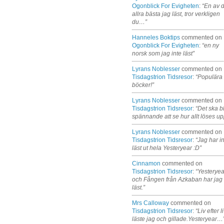
Ogonblick For Evigheten
:
“En av 
allra bästa jag läst, tror verkligen
du…”
Hanneles Boktips
commented on
Ogonblick For Evigheten
:
“en ny
norsk som jag inte läst”
Lyrans Noblesser
commented on
Tisdagstrion Tidsresor
:
“Populära
böcker!”
Lyrans Noblesser
commented on
Tisdagstrion Tidsresor
:
“Det ska bl
spännande att se hur allt löses up
Lyrans Noblesser
commented on
Tisdagstrion Tidsresor
:
“Jag har i
läst ut hela Yesteryear :D”
Cinnamon
commented on
Tisdagstrion Tidsresor
:
“Yesteryea
och Fången från Azkaban har jag
läst.”
Mrs Calloway
commented on
Tisdagstrion Tidsresor
:
“Liv efter l
läste jag och gillade.Yesteryear…