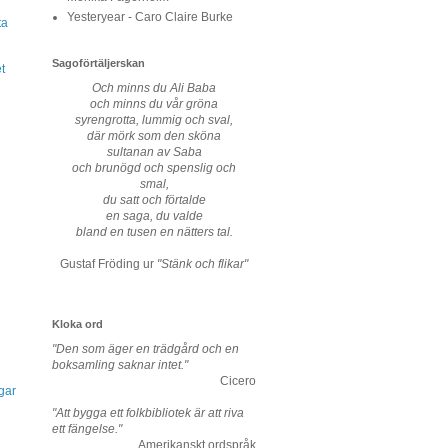
Yesteryear - Caro Claire Burke
ta
Sagoförtäljerskan
t
Och minns du Ali Baba
och minns du vår gröna
syrengrotta, lummig och sval,
där mörk som den sköna
sultanan av Saba
och brunögd och spenslig och
smal,
du satt och förtalde
en saga, du valde
bland en tusen en nätters tal.
Gustaf Fröding ur
"Stänk och flikar"
Kloka ord
"Den som äger en trädgård och en
boksamling saknar intet."
Cicero
gar
"Att bygga ett folkbibliotek är att riva
ett fängelse."
Amerikanskt ordspråk