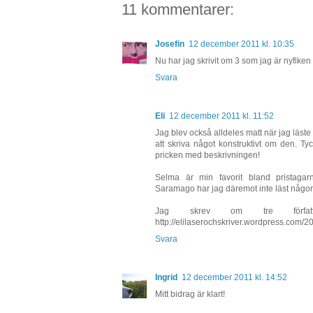
11 kommentarer:
Josefin
12 december 2011 kl. 10:35
Nu har jag skrivit om 3 som jag är nyfiken p
Svara
Eli
12 december 2011 kl. 11:52
Jag blev också alldeles matt när jag läst
att skriva något konstruktivt om den. Ty
pricken med beskrivningen!
Selma är min favorit bland pristagarn
Saramago har jag däremot inte läst någon
Jag skrev om tre förfat
http://elilaserochskriver.wordpress.com/2
Svara
Ingrid
12 december 2011 kl. 14:52
Mitt bidrag är klart!