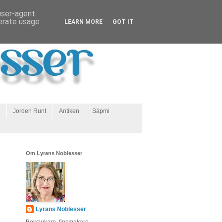
 user-agent
nerate usage
LEARN MORE
GOT IT
Jorden Runt
Antiken
Sápmi
Om Lyrans Noblesser
Lyrans Noblesser
Bokslukare, finsmakare,