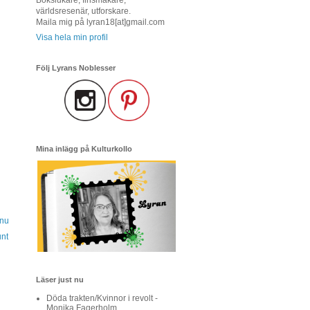
världsresenär, utforskare.
Maila mig på lyran18[at]gmail.com
Visa hela min profil
Följ Lyrans Noblesser
Mina inlägg på Kulturkollo
 nu
unt
Läser just nu
Döda trakten/Kvinnor i revolt -
Monika Fagerholm