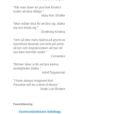
"När man läser en god bok förstörs
lusten att läsa dåliga."
Mary Ann Shaffer
"Man måste läsa för att lära sig, bättra
sig och trösta sig."
Drottning Kristina
"Och så blev hans hjärna på grund av
överdrivet läsande och brist på sömn
så torr och ihopskrumpen att han till
slut blev helt från vettet."
Cervantes
"Böcker läser vi för att lära känna
verkligheten bättre."
Adolf Dygasinski
"I have always imagined that
Paradise will be a kind of library."
Jorge Luis Borges
Favoritläsning
Västmanländskans bokblogg