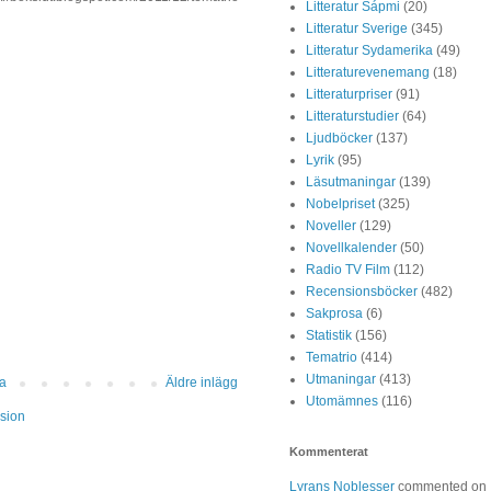
Litteratur Sápmi
(20)
Litteratur Sverige
(345)
Litteratur Sydamerika
(49)
Litteraturevenemang
(18)
Litteraturpriser
(91)
Litteraturstudier
(64)
Ljudböcker
(137)
Lyrik
(95)
Läsutmaningar
(139)
Nobelpriset
(325)
Noveller
(129)
Novellkalender
(50)
Radio TV Film
(112)
Recensionsböcker
(482)
Sakprosa
(6)
Statistik
(156)
Tematrio
(414)
Utmaningar
(413)
da
Äldre inlägg
Utomämnes
(116)
sion
Kommenterat
Lyrans Noblesser
commented on