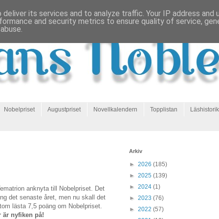
deliver its services and to analyze traffic. Your IP address and
formance and security metrics to ensure quality of service, ge
 abuse.
Nobelpriset
Augustpriset
Novellkalendern
Topplistan
Läshistorik
Arkiv
►
2026
(185)
►
2025
(139)
►
2024
(1)
ematrion anknyta till Nobelpriset. Det
ing det senaste året, men nu skall det
►
2023
(76)
utom lästa 7,5 poäng om Nobelpriset.
►
2022
(57)
r är nyfiken på!