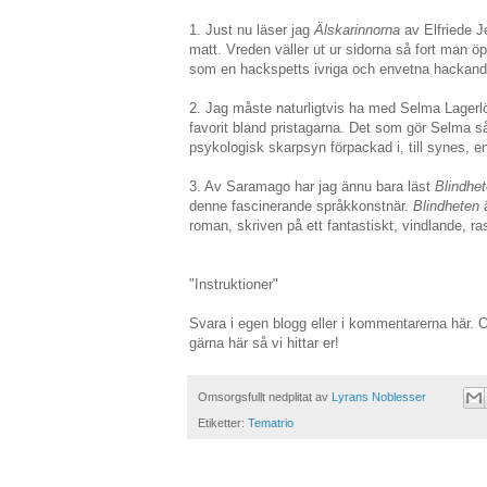
1. Just nu läser jag
Älskarinnorna
av Elfriede J
matt. Vreden väller ut ur sidorna så fort man ö
som en hackspetts ivriga och envetna hackande.
2. Jag måste naturligtvis ha med Selma Lagerlöf
favorit bland pristagarna. Det som gör Selma så
psykologisk skarpsyn förpackad i, till synes, e
3. Av Saramago har jag ännu bara läst
Blindhe
denne fascinerande språkkonstnär.
Blindheten
ä
roman, skriven på ett fantastiskt, vindlande, r
"Instruktioner"
Svara i egen blogg eller i kommentarerna här.
gärna här så vi hittar er!
Omsorgsfullt nedplitat av
Lyrans Noblesser
Etiketter:
Tematrio