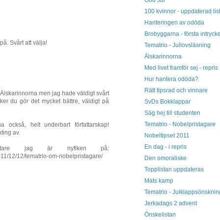
100 kvinnor - uppdaterad lis
Hanteringen av odöda
Brobyggarna - första intrycke
å. Svårt att välja!
Tematrio - Jullovsläsning
Älskarinnorna
Med livet framför sej - repris
Hur hantera odöda?
Rätt tipsrad och vinnare
e Älskarinnorna men jag hade väldigt svårt
cker du gör det mycket bättre, väldigt på
SvDs Bokklappar
Säg hej till studenten
Tematrio - Nobelpristagare
a också, helt underbart författarskap!
ting av.
Nobeltipset 2011
En dag - i repris
tare jag är nyfiken på:
011/12/12/tematrio-om-nobelpristagare/
Den omoraliske
Topplistan uppdateras
Mats kamp
Tematrio - Julklappsönsknin
Jerkadags 2 advent
Önskelistan