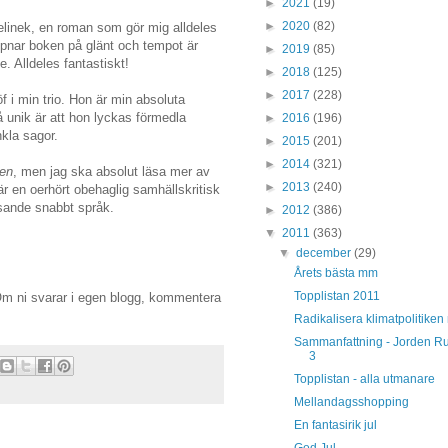
►
2021
(19)
►
2020
(82)
elinek, en roman som gör mig alldeles
ppnar boken på glänt och tempot är
►
2019
(85)
 Alldeles fantastiskt!
►
2018
(125)
►
2017
(228)
 i min trio. Hon är min absoluta
 unik är att hon lyckas förmedla
►
2016
(196)
nkla sagor.
►
2015
(201)
►
2014
(321)
ten
, men jag ska absolut läsa mer av
►
2013
(240)
r en oerhört obehaglig samhällskritisk
asande snabbt språk.
►
2012
(386)
▼
2011
(363)
▼
december
(29)
Årets bästa mm
Topplistan 2011
 Om ni svarar i egen blogg, kommentera
Radikalisera klimatpolitiken
Sammanfattning - Jorden R
3
Topplistan - alla utmanare
Mellandagsshopping
En fantasirik jul
God Jul