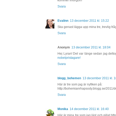
kommer imorgon!
Svara
Evalinn
13 december 2011 kl. 15:22
Ska genast lägga upp mina tre, trevlig frå
Svara
Anonym
13 december 2011 kl. 18:04
Hej Lyran! Det var länge sedan jag delto
nobelpristagare!
Svara
blogg_bohemen
13 december 2011 kl. 1
Här är tre som jag är nyfiken på:
http://bohemianrhapsody.blogg.se/2011/
Svara
Monika
14 december 2011 kl. 16:40
Här är mina tre som jag läst och gillat ht