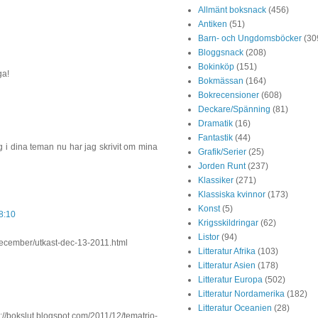
Allmänt boksnack
(456)
Antiken
(51)
Barn- och Ungdomsböcker
(30
Bloggsnack
(208)
Bokinköp
(151)
ga!
Bokmässan
(164)
Bokrecensioner
(608)
Deckare/Spänning
(81)
Dramatik
(16)
Fantastik
(44)
g i dina teman nu har jag skrivit om mina
Grafik/Serier
(25)
Jorden Runt
(237)
Klassiker
(271)
Klassiska kvinnor
(173)
Konst
(5)
8:10
Krigsskildringar
(62)
Listor
(94)
december/utkast-dec-13-2011.html
Litteratur Afrika
(103)
Litteratur Asien
(178)
Litteratur Europa
(502)
Litteratur Nordamerika
(182)
Litteratur Oceanien
(28)
tp://bokslut.blogspot.com/2011/12/tematrio-