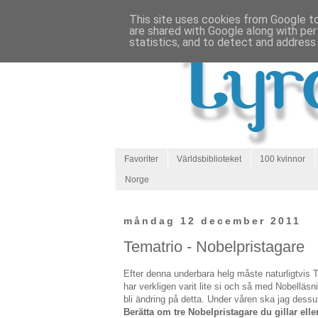
This site uses cookies from Google to 
are shared with Google along with per
statistics, and to detect and address
Favoriter
Världsbiblioteket
100 kvinnor
Norge
måndag 12 december 2011
Tematrio - Nobelpristagare
Efter denna underbara helg måste naturligtvis T
har verkligen varit lite si och så med Nobelläsn
bli ändring på detta. Under våren ska jag dess
Berätta om tre Nobelpristagare du gillar elle