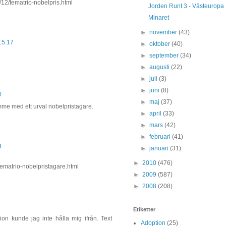
/12/tematrio-nobelpris.html
Jorden Runt 3 - Västeuropa
Minaret
►
november
(43)
15:17
►
oktober
(40)
►
september
(34)
►
augusti
(22)
►
juli
(3)
►
juni
(8)
0
►
maj
(37)
omme med ett urval nobelpristagare.
►
april
(33)
►
mars
(42)
►
februari
(41)
3
►
januari
(31)
►
2010
(476)
ematrio-nobelpristagare.html
►
2009
(587)
►
2008
(208)
Etiketter
ion kunde jag inte hålla mig ifrån. Text
Adoption
(25)