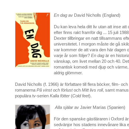
En dag
av David Nicholls (England)
Du kan leva hela ditt liv utan att inse att 
efter finns rakt framför dig ... 15 juli 1
Dexter tillbringar en natt tillsammans e
universitetet. I morgon måste de gå ski
var kommer de att vara den här dagen 
varje år som följer?
En dag
är en histor
vänskap, om livet mellan 20 och 40. Det
romantisk komedi med djup och värme,
aldrig glömmer.
David Nicholls (f. 1966) är författare till flera böcker, film- oc
romanerna
På vinst och förlust
och
Mitt livs roll
, samt manus t
populära tv-serien
Kalla fötter
(
Cold feet
).
Alla själar
av Javier Marías (Spanien)
För den spanske gästläraren i Oxford är
sedvänjor hos stadens innevånare lika 