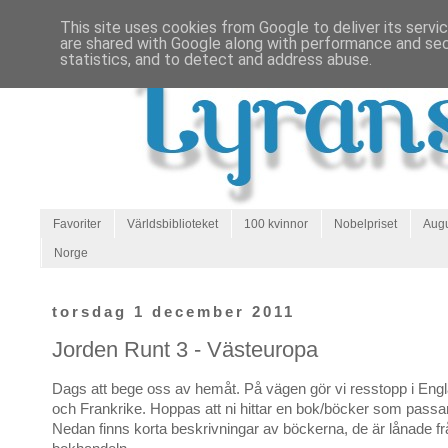
This site uses cookies from Google to deliver its servi
are shared with Google along with performance and secu
statistics, and to detect and address abuse.
Favoriter
Världsbiblioteket
100 kvinnor
Nobelpriset
Augu
Norge
torsdag 1 december 2011
Jorden Runt 3 - Västeuropa
Dags att bege oss av hemåt. På vägen gör vi resstopp i Eng
och Frankrike. Hoppas att ni hittar en bok/böcker som passa
Nedan finns korta beskrivningar av böckerna, de är lånade fr