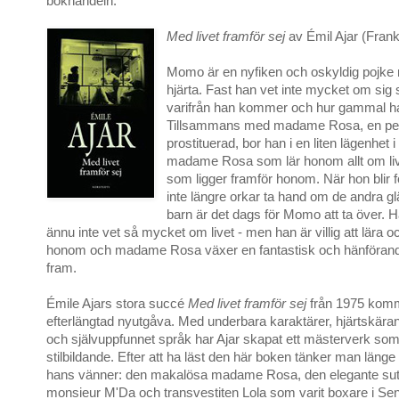
bokhandeln.
Med livet framför sej
av Émil Ajar (Frank
Momo är en nyfiken och oskyldig pojke m
hjärta. Fast han vet inte mycket om sig s
varifrån han kommer och hur gammal ha
Tillsammans med madame Rosa, en pe
prostituerad, bor han i en liten lägenhet i
madame Rosa som lär honom allt om li
som ligger framför honom. När hon blir
inte längre orkar ta hand om de andra gl
barn är det dags för Momo att ta över.
ännu inte vet så mycket om livet - men han är villig att lära 
honom och madame Rosa växer en fantastisk och hänföran
fram.
Émile Ajars stora succé
Med livet framför sej
från 1975 komm
efterlängtad nyutgåva. Med underbara karaktärer, hjärtskära
och självuppfunnet språk har Ajar skapat ett mästerverk som 
stilbildande. Efter att ha läst den här boken tänker man län
hans vänner: den makalösa madame Rosa, den elegante su
monsieur M'Da och transvestiten Lola som varit boxare i Sen