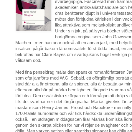
svårbegripliga. Fascinerad men främma
akademiker, antikvariatshandlare och h
dras berättaren djupt in i universitetssta
möter den förbjudna kärleken i den vac
lika attraktiva som melankoliskt undflye
Under sin jakt på sällsynta böcker stöte
bortglömda original som John Gawswort
Machen - men han anar också att en annan jakt, med betydli
insatser, pågår bakom lärdomssätets förströdda fasad, en a
bekräftas när Clare Bayes om svartsjukans högst verkliga pri
våldsam död.
Med fina penseldrag målar den spanske romanförfattaren Jav
som ofta jämförts med W.G. Sebald, ett oförglömligt porträtt 
stad där alla är otrogna, alla är spioner, alla är besatta av minn
eftersom alla bär på mörka hemligheter, fångade i samma 
förflutna. Den essäistiska skärpan och förmågan att dröja vid
tills det svartnar ner i det förgångna har Marías givetvis lärt
mästare som Henry James, Proust och Nabokov - men inflyt
1700-talets humorister och vår tids hårdkokta underhållnings
också. I en utdragen middagsscen firar Marías komiska ådra
genom den skarpa blicken för hur vi röjer de svagheter och beg
dölja. Men varken satiren eller samtidsspionaget kan dölja at