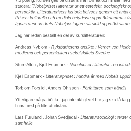
7,5 poäng. Kursen ges på distans från Umeå och målet med 
studera:
"Nobelpriset i litteratur ur ett estetiskt, sociologiskt 
perspektiv. Litteraturprisets historia belyses genom ett antal
Prisets kulturella och mediala betydelse uppmärksammas 
ägnas verk av årets Nobelpristagare särskild uppmärksamhe
Jag har redan beställt en del av kurslitteraturen:
Andreas Nyblom -
Ryktbarhetens ansikte : Verner von Heid
medierna och personkulten i sekelskiftets Sverige
Sture Allén , Kjell Espmark -
Nobelpriset i litteratur : en introd
Kjell Espmark -
Litteraturpriset : hundra år med Nobels uppd
Torbjörn Forslid , Anders Ohlsson -
Författaren som kändis
Ytterligare några böcker jag inte riktigt vet hur jag ska få tag p
finns med på litteraturlistan:
Lars Furuland , Johan Svedjedal -
Litteratursociologi : texter 
samhälle