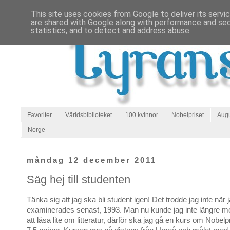
This site uses cookies from Google to deliver its servi
are shared with Google along with performance and secu
statistics, and to detect and address abuse.
Favoriter
Världsbiblioteket
100 kvinnor
Nobelpriset
Augu
Norge
måndag 12 december 2011
Säg hej till studenten
Tänka sig att jag ska bli student igen! Det trodde jag inte när 
examinerades senast, 1993. Man nu kunde jag inte längre mo
att läsa lite om litteratur, därför ska jag gå en kurs om Nobelpris