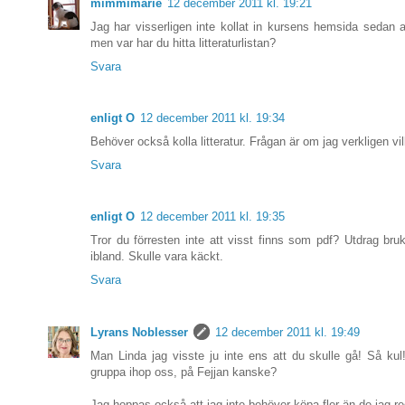
mimmimarie
12 december 2011 kl. 19:21
Jag har visserligen inte kollat in kursens hemsida sedan 
men var har du hitta litteraturlistan?
Svara
enligt O
12 december 2011 kl. 19:34
Behöver också kolla litteratur. Frågan är om jag verkligen vill
Svara
enligt O
12 december 2011 kl. 19:35
Tror du förresten inte att visst finns som pdf? Utdrag bruk
ibland. Skulle vara käckt.
Svara
Lyrans Noblesser
12 december 2011 kl. 19:49
Man Linda jag visste ju inte ens att du skulle gå! Så kul! 
gruppa ihop oss, på Fejjan kanske?
Jag hoppas också att jag inte behöver köpa fler än de jag r