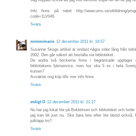
Info finns på nätet http://www.umu.se/utbildning/progr
code=1LV045
Svara
mimmimarie
12 december 2011 kl. 19:57
Susanne Skogs artikel är endast några sidor lång från tidsk
2002. Den går säkert att beställa via biblioteket.
De andra två böckerna finns i begränsade upplagor at
bibliotekens fjärrservice, men hur ska 5 ex i hela Sverig
kursen?
Avvaktar nog köp tills mer info finns.
Svara
enligt O
12 december 2011 kl. 21:27
Nu har jag kikat lite på Bokbörsen och biblioteket och tord
jag kan bli just nu. Ska bara leta efter lite lästid också,
julklapp tro?
Svara