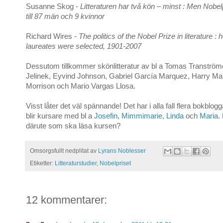
Susanne Skog -
Litteraturen har två kön – minst : Men Nobelp
till 87 män och 9 kvinnor
Richard Wires -
The politics of the Nobel Prize in literature : 
laureates were selected, 1901-2007
Dessutom tillkommer skönlitteratur av bl a Tomas Tranströme
Jelinek, Eyvind Johnson, Gabriel García Marquez, Harry Mar
Morrison och Mario Vargas Llosa.
Visst låter det väl spännande! Det har i alla fall flera bokblogg
blir kursare med bl a
Josefin
,
Mimmimarie
,
Linda
och
Maria
.
därute som ska läsa kursen?
Omsorgsfullt nedplitat av
Lyrans Noblesser
Etiketter:
Litteraturstudier
,
Nobelpriset
12 kommentarer: