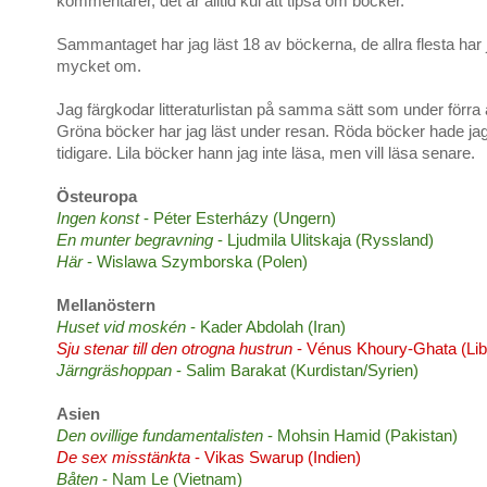
kommentarer, det är alltid kul att tipsa om böcker.
Sammantaget har jag läst 18 av böckerna, de allra flesta har 
mycket om.
Jag färgkodar litteraturlistan på samma sätt som under förra 
Gröna böcker har jag läst under resan. Röda böcker hade jag
tidigare. Lila böcker hann jag inte läsa, men vill läsa senare.
Östeuropa
Ingen konst
- Péter Esterházy (Ungern)
En munter begravning
- Ljudmila Ulitskaja (Ryssland)
Här
- Wislawa Szymborska (Polen)
Mellanöstern
Huset vid moskén
- Kader Abdolah (Iran)
Sju stenar till den otrogna hustrun
- Vénus Khoury-Ghata (Li
Järngräshoppan
- Salim Barakat (Kurdistan/Syrien)
Asien
Den ovillige fundamentalisten
- Mohsin Hamid (Pakistan)
De sex misstänkta
- Vikas Swarup (Indien)
Båten
- Nam Le (Vietnam)