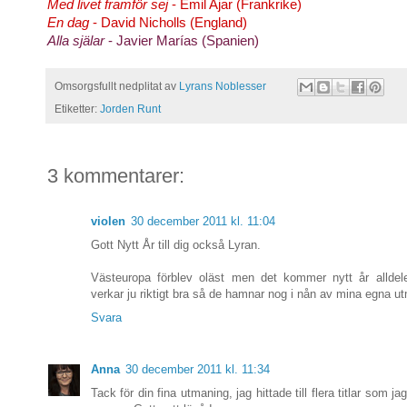
Med livet framför sej
- Émil Ajar (Frankrike)
En dag
- David Nicholls (England)
Alla själar
- Javier Marías (Spanien)
Omsorgsfullt nedplitat av
Lyrans Noblesser
Etiketter:
Jorden Runt
3 kommentarer:
violen
30 december 2011 kl. 11:04
Gott Nytt År till dig också Lyran.
Västeuropa förblev oläst men det kommer nytt år alldeles
verkar ju riktigt bra så de hamnar nog i nån av mina egna u
Svara
Anna
30 december 2011 kl. 11:34
Tack för din fina utmaning, jag hittade till flera titlar som jag