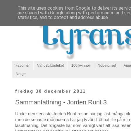
This site uses cookies from Google to deliver its servi
are shared with Google along with performance and secu
statistics, and to detect and address abuse.
Favoriter
Världsbiblioteket
100 kvinnor
Nobelpriset
Augu
Norge
fredag 30 december 2011
Sammanfattning - Jorden Runt 3
Under den senaste Jorden Runt-resan har jag läst många rikt
men de senaste månaderna har jag tyvärr tröttnat lite på min
läsutmaning. Det roligaste har som vanligt varit att läsa rese