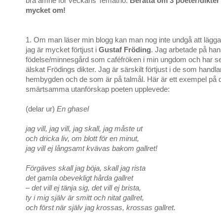
bra ämne för veckans Tematrio.
Berätta om 3 poeter/dikter
mycket om!
1. Om man läser min blogg kan man nog inte undgå att lägga m
jag är mycket förtjust i
Gustaf Fröding
. Jag arbetade på ha
födelse/minnesgård som caféfröken i min ungdom och har s
älskat Frödings dikter. Jag är särskilt förtjust i de som handl
hembygden och de som är på talmål. Här är ett exempel på 
smärtsamma utanförskap poeten upplevede:
(delar ur)
En ghasel
jag vill, jag vill, jag skall, jag måste ut
och dricka liv, om blott för en minut,
jag vill ej långsamt kvävas bakom gallret!
Förgäves skall jag böja, skall jag rista
det gamla obevekligt hårda gallret
– det vill ej tänja sig, det vill ej brista,
ty i mig själv är smitt och nitat gallret,
och först när själv jag krossas, krossas gallret.