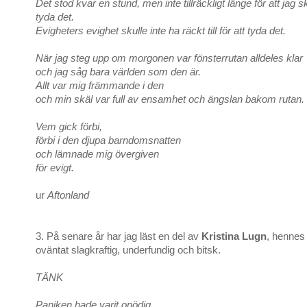
Det stod kvar en stund, men inte tillräckligt länge för att jag 
tyda det.
Evigheters evighet skulle inte ha räckt till för att tyda det.
När jag steg upp om morgonen var fönsterrutan alldeles klar
och jag såg bara världen som den är.
Allt var mig främmande i den
och min skäl var full av ensamhet och ängslan bakom rutan.
Vem gick förbi,
förbi i den djupa barndomsnatten
och lämnade mig övergiven
för evigt.
ur
Aftonland
3. På senare år har jag läst en del av
Kristina Lugn
, hennes 
oväntat slagkraftig, underfundig och bitsk.
TÄNK
Paniken hade varit onödig