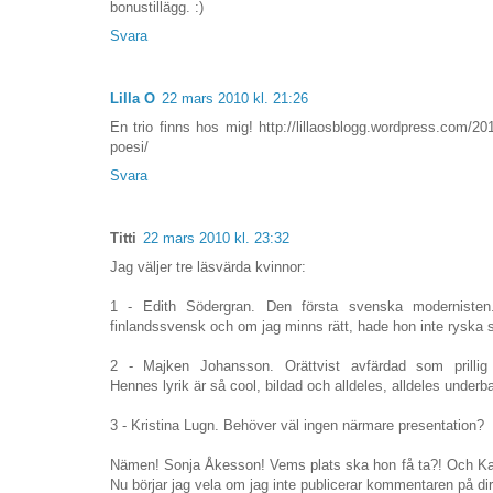
bonustillägg. :)
Svara
Lilla O
22 mars 2010 kl. 21:26
En trio finns hos mig! http://lillaosblogg.wordpress.com/20
poesi/
Svara
Titti
22 mars 2010 kl. 23:32
Jag väljer tre läsvärda kvinnor:
1 - Edith Södergran. Den första svenska modernisten
finlandssvensk och om jag minns rätt, hade hon inte rysk
2 - Majken Johansson. Orättvist avfärdad som prillig f
Hennes lyrik är så cool, bildad och alldeles, alldeles underba
3 - Kristina Lugn. Behöver väl ingen närmare presentation?
Nämen! Sonja Åkesson! Vems plats ska hon få ta?! Och Ka
Nu börjar jag vela om jag inte publicerar kommentaren på di