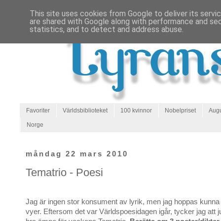
This site uses cookies from Google to deliver its servi
are shared with Google along with performance and secu
statistics, and to detect and address abuse.
Favoriter
Världsbiblioteket
100 kvinnor
Nobelpriset
Augu
Norge
måndag 22 mars 2010
Tematrio - Poesi
Jag är ingen stor konsument av lyrik, men jag hoppas kunna
vyer. Eftersom det var Världspoesidagen igår, tycker jag att ju