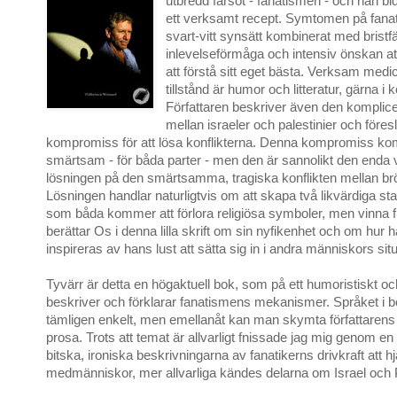
utbredd farsot - fanatismen - och han b
ett verksamt recept. Symtomen på fanat
svart-vitt synsätt kombinerat med bristfä
inlevelseförmåga och intensiv önskan at
att förstå sitt eget bästa. Verksam medi
tillstånd är humor och litteratur, gärna i
Författaren beskriver även den komplice
mellan israeler och palestinier och föres
kompromiss för att lösa konflikterna. Denna kompromiss ko
smärtsam - för båda parter - men den är sannolikt den enda 
lösningen på den smärtsamma, tragiska konflikten mellan br
Lösningen handlar naturligtvis om att skapa två likvärdiga stat
som båda kommer att förlora religiösa symboler, men vinna f
berättar Os i denna lilla skrift om sin nyfikenhet och om hur 
inspireras av hans lust att sätta sig in i andra människors situ
Tyvärr är detta en högaktuell bok, som på ett humoristiskt och 
beskriver och förklarar fanatismens mekanismer. Språket i 
tämligen enkelt, men emellanåt kan man skymta författarens
prosa. Trots att temat är allvarligt fnissade jag mig genom en
bitska, ironiska beskrivningarna av fanatikerns drivkraft att h
medmänniskor, mer allvarliga kändes delarna om Israel och 