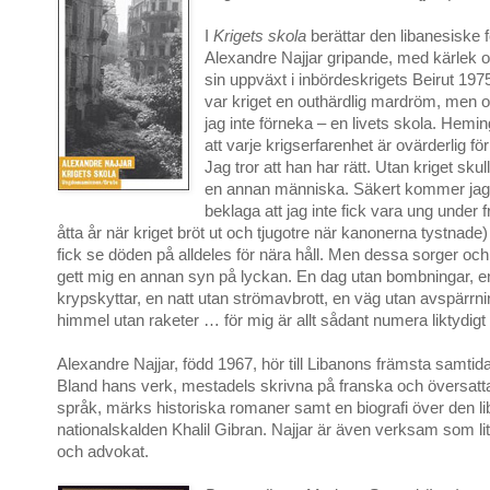
I
Krigets skola
berättar den libanesiske f
Alexandre Najjar gripande, med kärlek
sin uppväxt i inbördeskrigets Beirut 197
var kriget en outhärdlig mardröm, men oc
jag inte förneka – en livets skola. Hemi
att varje krigserfarenhet är ovärderlig för
Jag tror att han har rätt. Utan kriget skul
en annan människa. Säkert kommer jag h
beklaga att jag inte fick vara ung under f
åtta år när kriget bröt ut och tjugotre när kanonerna tystnade) 
fick se döden på alldeles för nära håll. Men dessa sorger och
gett mig en annan syn på lyckan. En dag utan bombningar, e
krypskyttar, en natt utan strömavbrott, en väg utan avspärrni
himmel utan raketer … för mig är allt sådant numera liktydig
Alexandre Najjar, född 1967, hör till Libanons främsta samtida 
Bland hans verk, mestadels skrivna på franska och översatta 
språk, märks historiska romaner samt en biografi över den l
nationalskalden Khalil Gibran. Najjar är även verksam som litt
och advokat.