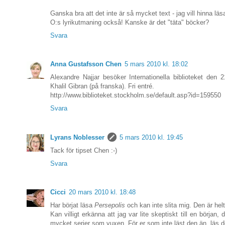
Ganska bra att det inte är så mycket text - jag vill hinna läsa li
O:s lyrikutmaning också! Kanske är det "täta" böcker?
Svara
Anna Gustafsson Chen
5 mars 2010 kl. 18:02
Alexandre Najjar besöker Internationella biblioteket den 
Khalil Gibran (på franska). Fri entré.
http://www.biblioteket.stockholm.se/default.asp?id=159550
Svara
Lyrans Noblesser
5 mars 2010 kl. 19:45
Tack för tipset Chen :-)
Svara
Cicci
20 mars 2010 kl. 18:48
Har börjat läsa
Persepolis
och kan inte slita mig. Den är helt
Kan villigt erkänna att jag var lite skeptiskt till en början, 
mycket serier som vuxen. För er som inte läst den än, läs de