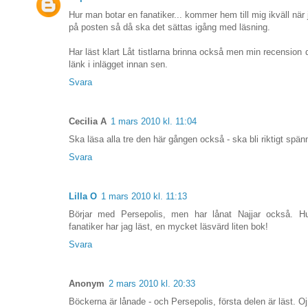
Hur man botar en fanatiker... kommer hem till mig ikväll när
på posten så då ska det sättas igång med läsning.
Har läst klart Låt tistlarna brinna också men min recension d
länk i inlägget innan sen.
Svara
Cecilia A
1 mars 2010 kl. 11:04
Ska läsa alla tre den här gången också - ska bli riktigt spä
Svara
Lilla O
1 mars 2010 kl. 11:13
Börjar med Persepolis, men har lånat Najjar också. H
fanatiker har jag läst, en mycket läsvärd liten bok!
Svara
Anonym
2 mars 2010 kl. 20:33
Böckerna är lånade - och Persepolis, första delen är läst. Oj