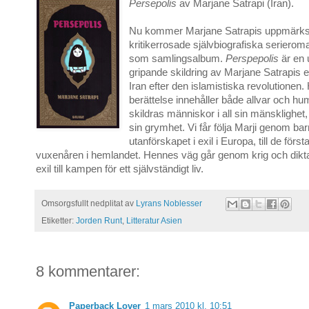
Persepolis
av Marjane Satrapi (Iran).
Nu kommer Marjane Satrapis uppmär
kritikerrosade självbiografiska seriero
som samlingsalbum.
Perspepolis
är en 
gripande skildring av Marjane Satrapis 
Iran efter den islamistiska revolutionen
berättelse innehåller både allvar och hu
skildras människor i all sin mänsklighet
sin grymhet. Vi får följa Marji genom ba
utanförskapet i exil i Europa, till de förs
vuxenåren i hemlandet. Hennes väg går genom krig och diktat
exil till kampen för ett självständigt liv.
Omsorgsfullt nedplitat av
Lyrans Noblesser
Etiketter:
Jorden Runt
,
Litteratur Asien
8 kommentarer:
Paperback Lover
1 mars 2010 kl. 10:51