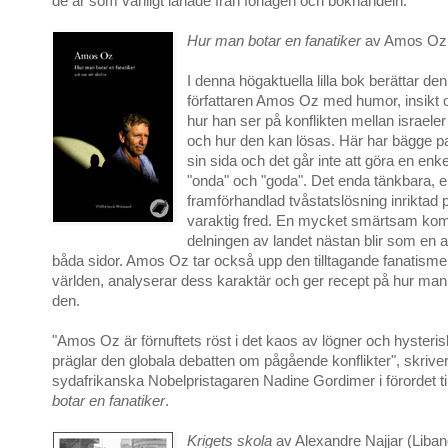
de är som vanligt lånade från förlagen och bokhandeln.
Hur man botar en fanatiker
av Amos Oz (
I denna högaktuella lilla bok berättar den
författaren Amos Oz med humor, insikt 
hur han ser på konflikten mellan israeler
och hur den kan lösas. Här har bägge pa
sin sida och det går inte att göra en enke
"onda" och "goda". Det enda tänkbara, en
framförhandlad tvåstatslösning inriktad 
varaktig fred. En mycket smärtsam ko
delningen av landet nästan blir som en 
båda sidor. Amos Oz tar också upp den tilltagande fanatisme
världen, analyserar dess karaktär och ger recept på hur ma
den.
"Amos Oz är förnuftets röst i det kaos av lögner och hysteris
präglar den globala debatten om pågående konflikter", skrive
sydafrikanska Nobelpristagaren Nadine Gordimer i förordet ti
botar en fanatiker
.
Krigets skola
av Alexandre Najjar (Liban