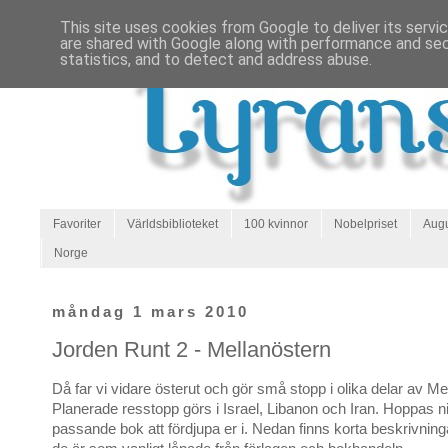
This site uses cookies from Google to deliver its servi
are shared with Google along with performance and secu
statistics, and to detect and address abuse.
Favoriter
Världsbiblioteket
100 kvinnor
Nobelpriset
Augu
Norge
måndag 1 mars 2010
Jorden Runt 2 - Mellanöstern
Då far vi vidare österut och gör små stopp i olika delar av Me
Planerade resstopp görs i Israel, Libanon och Iran. Hoppas ni 
passande bok att fördjupa er i. Nedan finns korta beskrivnin