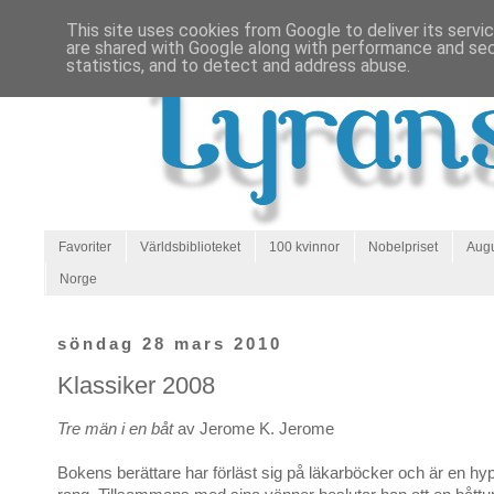
This site uses cookies from Google to deliver its servi
are shared with Google along with performance and secu
statistics, and to detect and address abuse.
Favoriter
Världsbiblioteket
100 kvinnor
Nobelpriset
Augu
Norge
söndag 28 mars 2010
Klassiker 2008
Tre män i en båt
av Jerome K. Jerome
Bokens berättare har förläst sig på läkarböcker och är en hy