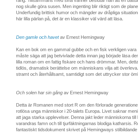
rang. Tillsammans med sina vänner beslutar han att en bått
nog skulle göra susen. Men ingenting blir riktigt som de planer
Underfundig brittisk humor och mängder av dråpliga situation
här lilla pärlan på, det är en klassiker väl värd att läsa.
Den gamle och havet
av Ernest Hemingway
Kan en bok om en gammal gubbe och en fisk verkligen vara
måste säga att jag betvivlade detta innan jag började läsa d
lilla roman om en fattig fiskare och hans drömmar. Men, detta
tidlös, dramatisk berättelse om människans vilja att överleva
stramt och återhållsamt, samtidigt som det uttrycker stor öm
Och solen har sin gång
av Ernest Hemingway
Detta är Romanen med stort R om den förlorade generatione
rotlösa unga människor i 20-talets Europa. Livet saknar men
att jaga starka upplevelser. Denna jakt leder människorna till 
varandras famn och till tjurfäktningarnas blodiga katharsis. 
fantastiskt tidsdokument skrivet på Hemingways stilbildande