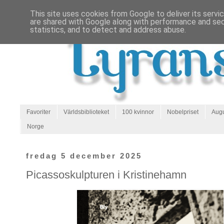
This site uses cookies from Google to deliver its servi
are shared with Google along with performance and secu
statistics, and to detect and address abuse.
Favoriter
Världsbiblioteket
100 kvinnor
Nobelpriset
Augu
Norge
fredag 5 december 2025
Picassoskulpturen i Kristinehamn