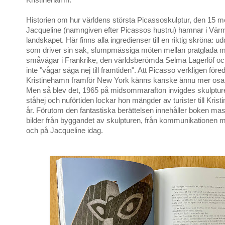
Kristinehamn.
Historien om hur världens största Picassoskulptur, den 15 m
Jacqueline (namngiven efter Picassos hustru) hamnar i Värm
landskapet. Här finns alla ingredienser till en riktig skröna: u
som driver sin sak, slumpmässiga möten mellan pratglada 
småvägar i Frankrike, den världsberömda Selma Lagerlöf och
inte "vågar säga nej till framtiden". Att Picasso verkligen före
Kristinehamn framför New York känns kanske ännu mer osann
Men så blev det, 1965 på midsommarafton invigdes skulpture
ståhej och nuförtiden lockar hon mängder av turister till Kris
år. Förutom den fantastiska berättelsen innehåller boken mas
bilder från byggandet av skulpturen, från kommunikationen 
och på Jacqueline idag.