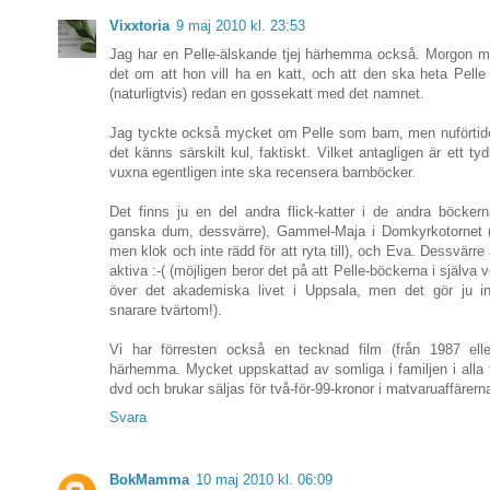
Vixxtoria
9 maj 2010 kl. 23:53
Jag har en Pelle-älskande tjej härhemma också. Morgon mi
det om att hon vill ha en katt, och att den ska heta Pelle
(naturligtvis) redan en gossekatt med det namnet.
Jag tyckte också mycket om Pelle som barn, men nuförtide
det känns särskilt kul, faktiskt. Vilket antagligen är ett tyd
vuxna egentligen inte ska recensera barnböcker.
Det finns ju en del andra flick-katter i de andra böcker
ganska dum, dessvärre), Gammel-Maja i Domkyrkotornet
men klok och inte rädd för att ryta till), och Eva. Dessvärre 
aktiva :-( (möjligen beror det på att Pelle-böckerna i själva v
över det akademiska livet i Uppsala, men det gör ju in
snarare tvärtom!).
Vi har förresten också en tecknad film (från 1987 ell
härhemma. Mycket uppskattad av somliga i familjen i alla f
dvd och brukar säljas för två-för-99-kronor i matvaruaffärer
Svara
BokMamma
10 maj 2010 kl. 06:09