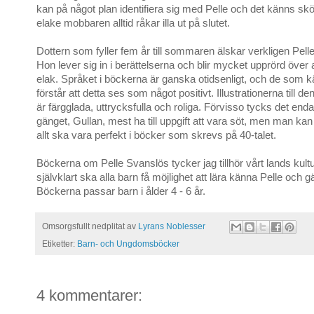
kan på något plan identifiera sig med Pelle och det känns sk
elake mobbaren alltid råkar illa ut på slutet.
Dottern som fyller fem år till sommaren älskar verkligen Pell
Hon lever sig in i berättelserna och blir mycket upprörd över
elak. Språket i böckerna är ganska otidsenligt, och de som 
förstår att detta ses som något positivt. Illustrationerna till 
är färgglada, uttrycksfulla och roliga. Förvisso tycks det enda 
gänget, Gullan, mest ha till uppgift att vara söt, men man kan 
allt ska vara perfekt i böcker som skrevs på 40-talet.
Böckerna om Pelle Svanslös tycker jag tillhör vårt lands kult
självklart ska alla barn få möjlighet att lära känna Pelle och g
Böckerna passar barn i ålder 4 - 6 år.
Omsorgsfullt nedplitat av
Lyrans Noblesser
Etiketter:
Barn- och Ungdomsböcker
4 kommentarer: