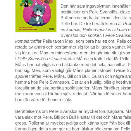
Den här samlingsvolymen innehåller 
berättelser om Pelle Svanslös, elake
Bull och de andra katterna i den lill
Pelle bor. De tre berättelserna är
Pell
en kompis, Pelle Svanslös i skolan
o
Svanslös och spöket
. I
Pelle Svanslö
kompis
träffar Pelle taxen Max, som bara har ett öra. Pelle o
retade av andra och bestämmer sig för att bli goda vänner. 
sig för att ge Max en minnesbeta, men det går inte riktigt som
I
Pelle Svanslös i skolan
startar Måns en kattskola där Pelle 
Måns har naturligtvis en baktanke med det hela, han vill att P
bort sig. Men, som vanligt går Måns planer i stöpet. I
Pelle S
spöket
träffas Pelle, Måns, Bill och Bull, Gullan och några an
hemma hos Pelle Svansson. Det är en kuslig, blåsig höstkvä
föreslår att de ska berätta spökhistorier. Måns försöker skr
men som vanligt blir han själv räddast. När han försöker häm
bara än värre för honom själv.
Berättelserna om Pelle Svanslös är mycket förutsägbara. M
vara elak mot Pelle, Bill och Bull klantar till det och Måns falle
grepp. Rollerna är mycket tydliga och känns igen från bok till
förmodligen detta som gör att barn älskar böckerna om Pelle