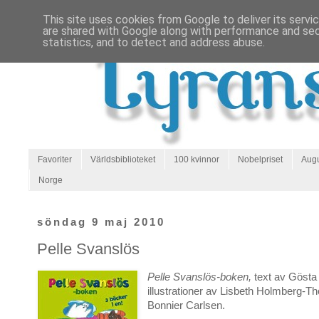
This site uses cookies from Google to deliver its servi
are shared with Google along with performance and secu
statistics, and to detect and address abuse.
Favoriter
Världsbiblioteket
100 kvinnor
Nobelpriset
Augu
Norge
söndag 9 maj 2010
Pelle Svanslös
Pelle Svanslös-boken,
text av Gösta
illustrationer av Lisbeth Holmberg-Th
Bonnier Carlsen.