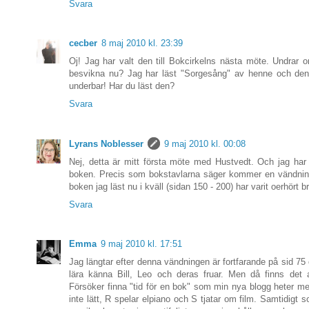
Svara
cecber
8 maj 2010 kl. 23:39
Oj! Jag har valt den till Bokcirkelns nästa möte. Undrar
besvikna nu? Jag har läst "Sorgesång" av henne och den
underbar! Har du läst den?
Svara
Lyrans Noblesser
9 maj 2010 kl. 00:08
Nej, detta är mitt första möte med Hustvedt. Och jag har
boken. Precis som bokstavlarna säger kommer en vändnin
boken jag läst nu i kväll (sidan 150 - 200) har varit oerhört b
Svara
Emma
9 maj 2010 kl. 17:51
Jag längtar efter denna vändningen är fortfarande på sid 75 o
lära känna Bill, Leo och deras fruar. Men då finns det a
Försöker finna "tid för en bok" som min nya blogg heter m
inte lätt, R spelar elpiano och S tjatar om film. Samtidigt 