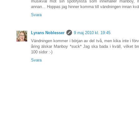
musikval mot sin spotifylista som innehåller manboy
annan... Hoppas jag hinner komma till vändningen innan kväl
Svara
Lyrans Noblesser
9 maj 2010 kl. 19:45
Vändningen kommer i början av del två, men kika inte i förv
åring älskar Manboy *suck* Jag ska bada i kväll, vilket br
100 sidor :-)
Svara