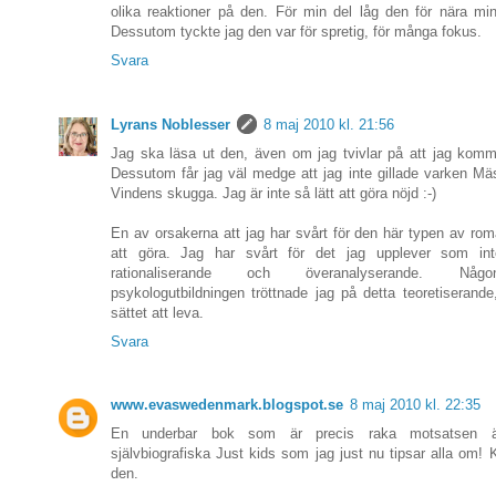
olika reaktioner på den. För min del låg den för nära mi
Dessutom tyckte jag den var för spretig, för många fokus.
Svara
Lyrans Noblesser
8 maj 2010 kl. 21:56
Jag ska läsa ut den, även om jag tvivlar på att jag komm
Dessutom får jag väl medge att jag inte gillade varken Mäst
Vindens skugga. Jag är inte så lätt att göra nöjd :-)
En av orsakerna att jag har svårt för den här typen av ro
att göra. Jag har svårt för det jag upplever som intel
rationaliserande och överanalyserande. Någ
psykologutbildningen tröttnade jag på detta teoretiserande
sättet att leva.
Svara
www.evaswedenmark.blogspot.se
8 maj 2010 kl. 22:35
En underbar bok som är precis raka motsatsen ä
självbiografiska Just kids som jag just nu tipsar alla om! 
den.