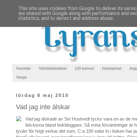
This site uses cookies from Google to deliver its servi
are shared with Google along with performance and secu
statistics, and to detect and address abuse.
Favoriter
Världsbiblioteket
100 kvinnor
Nobelpriset
Augu
Norge
lördag 8 maj 2010
Vad jag inte älskar
Vad jag älskade
av Siri Hustvedt tycks vara en av de m
böckerna bland bokbloggare. Så mina förväntningar är hö
tyvärr för högt verkar det som. C:a 100 sidor in i boken har ja