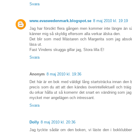
Svara
www.evaswedenmark.blogspot.se
8 maj 2010 kl. 19:19
Jag har försökt flera gången men kommer inte längre än s
känner mig så skyldig eftersom alla verkar älska den.
Det blir som med Mästaren och Margerita som jag absolut
läsa ut.
Fast Vindens skugga gillar jag, Stora lilla E!
Svara
Anonym
8 maj 2010 kl. 19:36
Det här är en bok med väldigt lång startsträcka innan den bl
precis som du att att den kändes överintellektuell och träi
du orkar hålla ut så komemr det snart en vändning som jag
mycket mer angelägen och intressant.
Svara
Dolly
8 maj 2010 kl. 20:36
Jag tyckte sådär om den boken, vi läste den i bokklubben