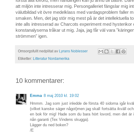
förstå alla lovord, men handlingen kan ju ännu bli bättre. Där
att miljön inte intresserar mig. Persongalleriet fängslar mig int
välutbildad vit övre medelklass med vardagsproblem faller mig
smaken. Men, det jag stör mig mest på är det intellektuella ton
inte alls intresserad av Charcots experiment med hysterikor
konstanalyserna tråkar ut mig. Jaja, jag får väl vara "käringe
strömmen" igen.
Omsorgsfullt nedplitat av
Lyrans Noblesser
Etiketter:
Litteratur Nordamerika
10 kommentarer:
Emma
8 maj 2010 kl. 19:02
Hmmm. Jag som just inledde de första 40 sidorna igår kväll
(vilket kanske säger något)men jag skall fortsätta ikväll och
en bok för mig! Hade som du bara hört lovord, men det är in
nån garanti (Tex Vindens skugga).
Lägger du ned boken?
/E