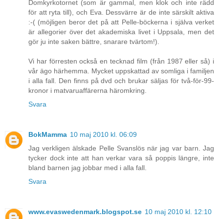
Domkyrkotornet (som är gammal, men klok och inte rädd
för att ryta till), och Eva. Dessvärre är de inte särskilt aktiva
:-( (möjligen beror det på att Pelle-böckerna i själva verket
är allegorier över det akademiska livet i Uppsala, men det
gör ju inte saken bättre, snarare tvärtom!).
Vi har förresten också en tecknad film (från 1987 eller så) i
vår ägo härhemma. Mycket uppskattad av somliga i familjen
i alla fall. Den finns på dvd och brukar säljas för två-för-99-
kronor i matvaruaffärerna häromkring.
Svara
BokMamma
10 maj 2010 kl. 06:09
Jag verkligen älskade Pelle Svanslös när jag var barn. Jag
tycker dock inte att han verkar vara så poppis längre, inte
bland barnen jag jobbar med i alla fall.
Svara
www.evaswedenmark.blogspot.se
10 maj 2010 kl. 12:10