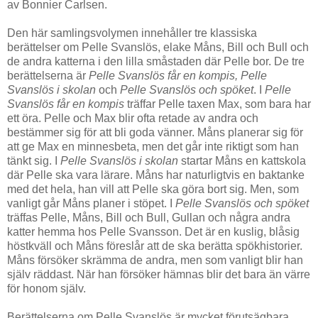
av Bonnier Carlsen.
Den här samlingsvolymen innehåller tre klassiska
berättelser om Pelle Svanslös, elake Måns, Bill och Bull och
de andra katterna i den lilla småstaden där Pelle bor. De tre
berättelserna är
Pelle Svanslös får en kompis, Pelle
Svanslös i skolan
och
Pelle Svanslös och spöket
. I
Pelle
Svanslös får en kompis
träffar Pelle taxen Max, som bara har
ett öra. Pelle och Max blir ofta retade av andra och
bestämmer sig för att bli goda vänner. Måns planerar sig för
att ge Max en minnesbeta, men det går inte riktigt som han
tänkt sig. I
Pelle Svanslös i skolan
startar Måns en kattskola
där Pelle ska vara lärare. Måns har naturligtvis en baktanke
med det hela, han vill att Pelle ska göra bort sig. Men, som
vanligt går Måns planer i stöpet. I
Pelle Svanslös och spöket
träffas Pelle, Måns, Bill och Bull, Gullan och några andra
katter hemma hos Pelle Svansson. Det är en kuslig, blåsig
höstkväll och Måns föreslår att de ska berätta spökhistorier.
Måns försöker skrämma de andra, men som vanligt blir han
själv räddast. När han försöker hämnas blir det bara än värre
för honom själv.
Berättelserna om Pelle Svanslös är mycket förutsägbara.