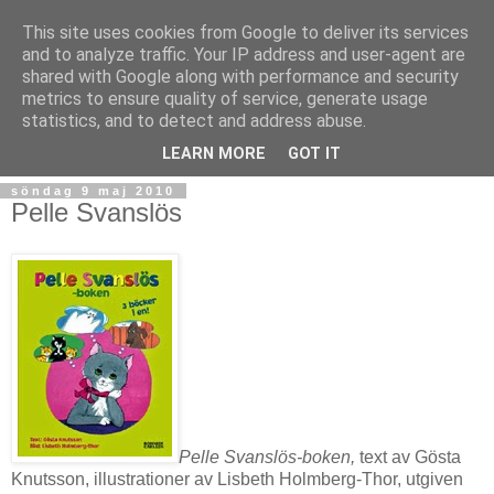
This site uses cookies from Google to deliver its services
and to analyze traffic. Your IP address and user-agent are
shared with Google along with performance and security
metrics to ensure quality of service, generate usage
statistics, and to detect and address abuse.
▼
LEARN MORE
GOT IT
söndag 9 maj 2010
Pelle Svanslös
Pelle Svanslös-boken,
text av Gösta
Knutsson, illustrationer av Lisbeth Holmberg-Thor, utgiven