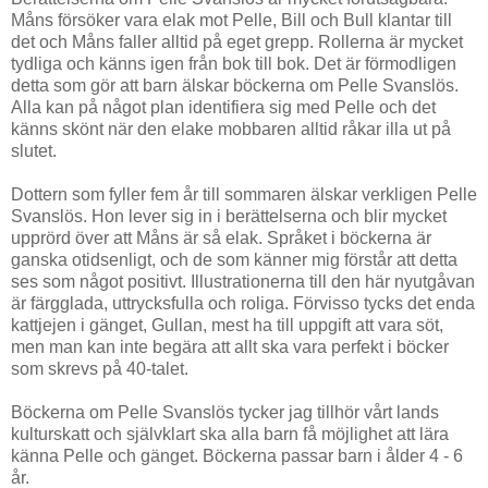
Måns försöker vara elak mot Pelle, Bill och Bull klantar till
det och Måns faller alltid på eget grepp. Rollerna är mycket
tydliga och känns igen från bok till bok. Det är förmodligen
detta som gör att barn älskar böckerna om Pelle Svanslös.
Alla kan på något plan identifiera sig med Pelle och det
känns skönt när den elake mobbaren alltid råkar illa ut på
slutet.
Dottern som fyller fem år till sommaren älskar verkligen Pelle
Svanslös. Hon lever sig in i berättelserna och blir mycket
upprörd över att Måns är så elak. Språket i böckerna är
ganska otidsenligt, och de som känner mig förstår att detta
ses som något positivt. Illustrationerna till den här nyutgåvan
är färgglada, uttrycksfulla och roliga. Förvisso tycks det enda
kattjejen i gänget, Gullan, mest ha till uppgift att vara söt,
men man kan inte begära att allt ska vara perfekt i böcker
som skrevs på 40-talet.
Böckerna om Pelle Svanslös tycker jag tillhör vårt lands
kulturskatt och självklart ska alla barn få möjlighet att lära
känna Pelle och gänget. Böckerna passar barn i ålder 4 - 6
år.