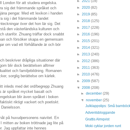
►
2021
(19)
l London för att studera engelska.
►
2020
(82)
ära sig det främmande språket och
tjäna pengar. Med ett lexikon i handen
►
2019
(85)
ra sig i det främmande landet
►
2018
(125)
teckningar över det hon lär sig. Det
►
2017
(228)
örstå den västerländska kulturen och
h utanför. Zhuang träffar dock snabbt
►
2016
(196)
mman och försöker skapa en gemensam
►
2015
(201)
ngar om vad ett förhållande är och bör
►
2014
(321)
►
2013
(240)
ch beskriver dråpliga situationer där
►
2012
(386)
om blir dock berättelsen alltmer
►
2011
(363)
idualitet och familjebildning. Romanen
►
2010
(476)
ker, sorglig berättelse om kärlek.
►
2009
(587)
itt inleds med det ord/begrepp Zhuang
▼
2008
(208)
is är språket mycket basalt och
►
december
(29)
 engelskan blir även språket i boken
▼
november
(25)
 faktiskt riktigt vackert och poetiskt.
Julklappstips: Små barnböcke
la Danielsson.
Adventsbloggande
anåt på huvudpersonens naivitet. En
Grattis Almqvist
 I mitten av boken tröttnade jag lite på
Moki cyklar jorden runt
. Jag uppfattar inte hennes