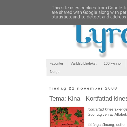
This site uses cookies from Google to 
are shared with Google along with per
statistics, and to detect and address
Favoriter
Världsbiblioteket
100 kvinnor
Norge
fredag 21 november 2008
Tema: Kina - Kortfattad kines
Kortfattad kinesisk-eng
Guo, utgiven av Alfabet
23-åriga Zhuang, dotter 