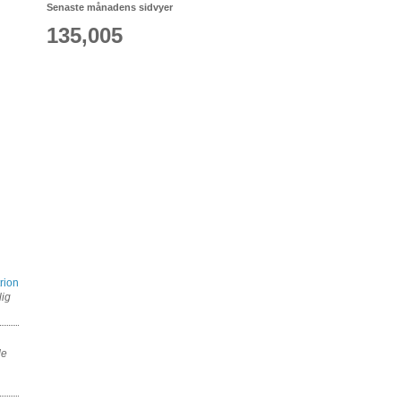
Senaste månadens sidvyer
135,005
rion
lig
de