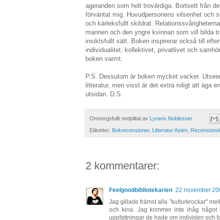
ageranden som helt trovärdiga. Bortsett från de
förväntat mig. Huvudpersonens vilsenhet och sök
och kärleksfullt skildrat. Relationssvårighetern
mannen och den yngre kvinnan som vill bilda trad
insiktsfullt sätt. Boken inspirerar också till ef
individualitet, kollektivet, privatlivet och sam
boken varmt.
P.S. Dessutom är boken mycket vacker. Utseend
litteratur, men visst är det extra roligt att äga
utsidan. D.S.
Omsorgsfullt nedplitat av
Lyrans Noblesser
Etiketter:
Bokrecensioner
,
Litteratur Asien
,
Recensions
2 kommentarer:
Feelgoodbibliotekarien
22 november 200
Jag gillade främst alla "kulturkrockar" mel
och kina. Jag kommer inte ihåg något
uppfattningar de hade om individen och f