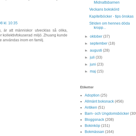
Midnattsbarnen
Veckans bokskörd
Kapitelböcker - tips önskas
 kl. 10:35
Striden om hennes döda
kropp...
, är att människor utvecklas så olika,
er kollektivfokuserad miljö. Zhuang kunde
►
oktober
(37)
nde användas inom en familj.
►
september
(18)
►
augusti
(28)
►
juli
(33)
►
juni
(23)
►
maj
(15)
Etiketter
Adoption
(25)
Allmänt boksnack
(456)
Antiken
(51)
Barn- och Ungdomsböcker
(30
Bloggsnack
(208)
Bokinköp
(151)
Bokmässan
(164)