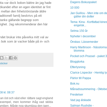
Dagens Bokuspaket
tta var dock boken bättre än jag hade
andet efter en egen identitet är fint
10 000
a mellan den frihetstörstande äldre
Jan Guillou - Men inte om de
itionell familj beskrivs på ett
gäller din dotter
tertanke gällande begrepp som
Tema: Kina - Kortfattad kines
hörighet. Jag rekommenderar den här
engelsk...
Selma 150 år
Nyheter i december
et brukar inte påverka mitt val av
 en bok som är vacker både på in- och
Önskas: Lässemester
Harry Martinson - Nässlorna
blomma
Pocket och Prassel - paket 3
Bloggtorka
böcker
Efterlysning
Clarice Lispector - Hemlig l
Pärlor till Pappa
Bok.nu
Månadssummering - Oktobe
8 kl. 08:37
Frestelser
lan öst och väst eller rättare sagt england
Vad jag älskade
 exempel, men kommer ihåg vad skilda
Salman Rushdie -
amiljen. Måste nog skumläsa den igen...