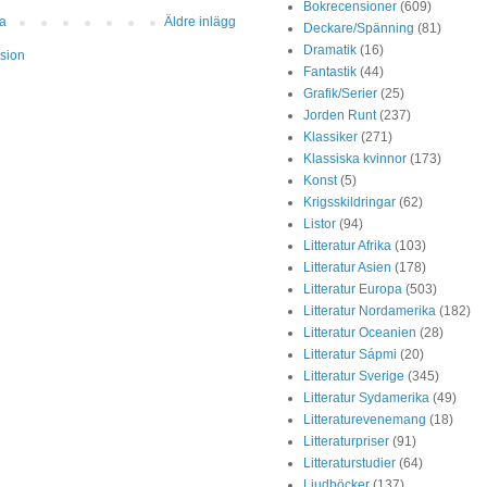
Bokrecensioner
(609)
da
Äldre inlägg
Deckare/Spänning
(81)
Dramatik
(16)
sion
Fantastik
(44)
Grafik/Serier
(25)
Jorden Runt
(237)
Klassiker
(271)
Klassiska kvinnor
(173)
Konst
(5)
Krigsskildringar
(62)
Listor
(94)
Litteratur Afrika
(103)
Litteratur Asien
(178)
Litteratur Europa
(503)
Litteratur Nordamerika
(182)
Litteratur Oceanien
(28)
Litteratur Sápmi
(20)
Litteratur Sverige
(345)
Litteratur Sydamerika
(49)
Litteraturevenemang
(18)
Litteraturpriser
(91)
Litteraturstudier
(64)
Ljudböcker
(137)