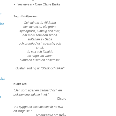
Yesteryear - Caro Claire Burke
t
Sagoförtäljerskan
Och minns du Ali Baba
isk-
och minns du vår gröna
syrengrotta, lummig och sval,
där mörk som den sköna
sultanan av Saba
och brunögd och spenslig och
smal,
du satt och förtalde
en saga, du valde
bland en tusen en nätters tal.
Gustaf Fröding ur
"Stänk och flikar"
ycka
Kloka ord
"Den som äger en trädgård och en
boksamling saknar intet."
r
Cicero
"Att bygga ett folkbibliotek är att riva
ett fängelse."
Amerikanskt ordspråk