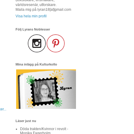
världsresenär, utforskare.
Maila mig på lyran18[at]gmail.com
Visa hela min profil
Följ Lyrans Noblesser
Mina inlägg på Kulturkollo
r...
Läser just nu
Döda trakten/Kvinnor i revolt -
Monika Fagerholm