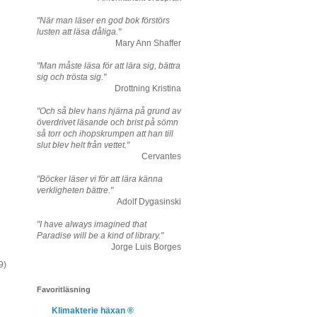
"När man läser en god bok förstörs
lusten att läsa dåliga."
Mary Ann Shaffer
"Man måste läsa för att lära sig, bättra
sig och trösta sig."
Drottning Kristina
"Och så blev hans hjärna på grund av
överdrivet läsande och brist på sömn
så torr och ihopskrumpen att han till
slut blev helt från vettet."
Cervantes
"Böcker läser vi för att lära känna
verkligheten bättre."
Adolf Dygasinski
"I have always imagined that
Paradise will be a kind of library."
Jorge Luis Borges
9)
Favoritläsning
Klimakterie häxan ®