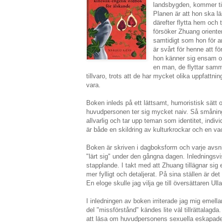
landsbygden, kommer til
Planen är att hon ska l
därefter flytta hem och 
försöker Zhuang oriente
samtidigt som hon för an
är svårt för henne att f
hon känner sig ensam oc
en man, de flyttar sa
tillvaro, trots att de har mycket olika uppfattni
vara.
Boken inleds på ett lättsamt, humoristisk sätt o
huvudpersonen ter sig mycket naiv. Så småning
allvarlig och tar upp teman som identitet, indiv
är både en skildring av kulturkrockar och en vac
Boken är skriven i dagboksform och varje avsn
"lärt sig" under den gångna dagen. Inledningsv
stapplande. I takt med att Zhuang tillägnar sig
mer fylligt och detaljerat. På sina ställen är det
En eloge skulle jag vilja ge till översättaren Ul
I inledningen av boken irriterade jag mig emell
del "missförstånd" kändes lite väl tillrättalagda.
att läsa om huvudpersonens sexuella eskapader