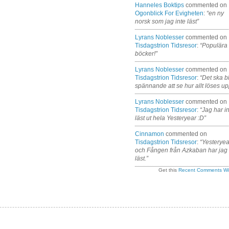
Hanneles Boktips
commented on
Ogonblick For Evigheten
:
“en ny
norsk som jag inte läst”
Lyrans Noblesser
commented on
Tisdagstrion Tidsresor
:
“Populära
böcker!”
Lyrans Noblesser
commented on
Tisdagstrion Tidsresor
:
“Det ska bl
spännande att se hur allt löses up
Lyrans Noblesser
commented on
Tisdagstrion Tidsresor
:
“Jag har i
läst ut hela Yesteryear :D”
Cinnamon
commented on
Tisdagstrion Tidsresor
:
“Yesteryea
och Fången från Azkaban har jag
läst.”
Get this
Recent Comments Wi