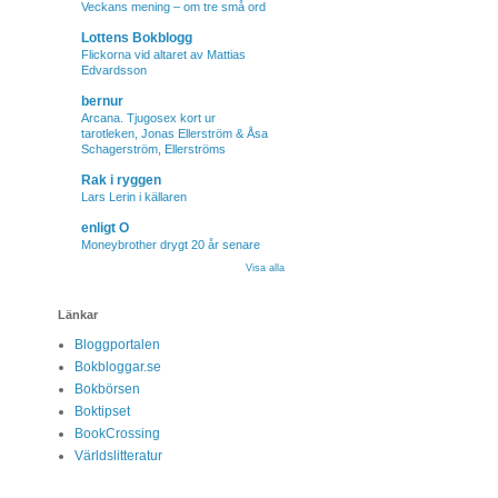
Veckans mening – om tre små ord
Lottens Bokblogg
Flickorna vid altaret av Mattias
Edvardsson
bernur
Arcana. Tjugosex kort ur
tarotleken, Jonas Ellerström & Åsa
Schagerström, Ellerströms
Rak i ryggen
Lars Lerin i källaren
enligt O
Moneybrother drygt 20 år senare
Visa alla
Länkar
Bloggportalen
Bokbloggar.se
Bokbörsen
Boktipset
BookCrossing
Världslitteratur