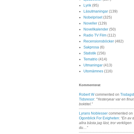
Lyrik
(95)
Läsutmaningar
(139)
Nobelpriset
(325)
Noveller
(129)
Novellkalender
(50)
Radio TV Film
(112)
Recensionsböcker
(482)
Sakprosa
(6)
Statistik
(156)
Tematrio
(414)
Utmaningar
(413)
Utomämnes
(116)
Kommenterat
Robert W
commented on
Tisdagst
Tidsresor
:
“Yesteryear var en finur
boktitel.”
Lyrans Noblesser
commented on
Ogonblick For Evigheten
:
“En av 
allra bästa jag läst, tror verkligen
du…”