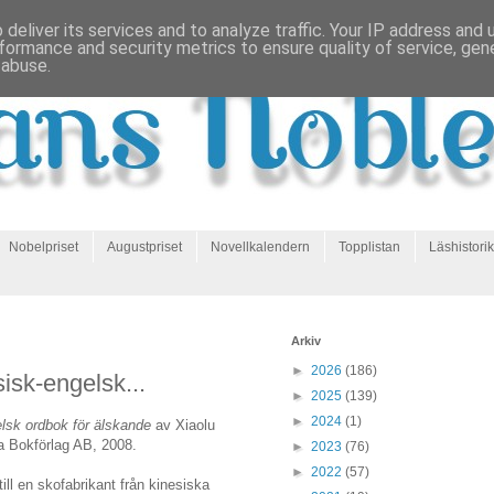
deliver its services and to analyze traffic. Your IP address and
formance and security metrics to ensure quality of service, ge
 abuse.
Nobelpriset
Augustpriset
Novellkalendern
Topplistan
Läshistorik
Arkiv
►
2026
(186)
isk-engelsk...
►
2025
(139)
►
2024
(1)
elsk ordbok för älskande
av Xiaolu
a Bokförlag AB, 2008.
►
2023
(76)
►
2022
(57)
till en skofabrikant från kinesiska