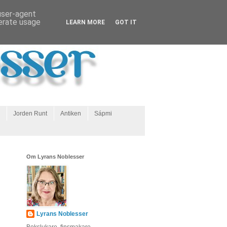
 user-agent
nerate usage
LEARN MORE
GOT IT
Jorden Runt
Antiken
Sápmi
Om Lyrans Noblesser
Lyrans Noblesser
Bokslukare, finsmakare,