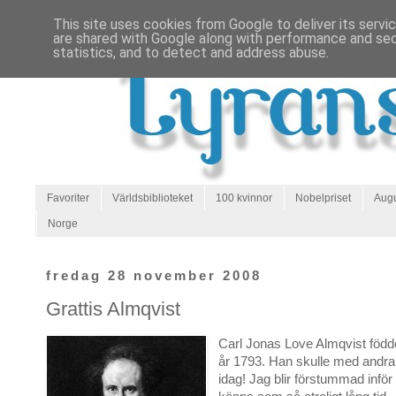
This site uses cookies from Google to deliver its servi
are shared with Google along with performance and secu
statistics, and to detect and address abuse.
Favoriter
Världsbiblioteket
100 kvinnor
Nobelpriset
Augu
Norge
fredag 28 november 2008
Grattis Almqvist
Carl Jonas Love Almqvist föd
år 1793. Han skulle med andra o
idag! Jag blir förstummad inför