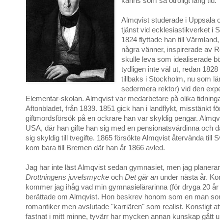
känns som så otroligt lång tid.
Almqvist studerade i Uppsala o
tjänst vid ecklesiastikverket i
1824 flyttade han till Värmland
några vänner, inspirerade av 
skulle leva som idealiserade bö
tydligen inte väl ut, redan 1828
tillbaks i Stockholm, nu som lä
sedermera rektor) vid den exp
Elementar-skolan. Almqvist var medarbetare på olika tidninga
Aftonbladet, från 1839. 1851 gick han i landflykt, misstänkt f
giftmordsförsök på en ockrare han var skyldig pengar. Almqvist
USA, där han gifte han sig med en pensionatsvärdinna och 
sig skyldig till tvegifte. 1865 försökte Almqvist återvända till
kom bara till Bremen där han år 1866 avled.
Jag har inte läst Almqvist sedan gymnasiet, men jag planerar
Drottningens juvelsmycke
och
Det går an
under nästa år. Ko
kommer jag ihåg vad min gymnasielärarinna (för dryga 20 år
berättade om Almqvist. Hon beskrev honom som en man so
romantiker men avslutade "karriären" som realist. Konstigt att
fastnat i mitt minne, tyvärr har mycken annan kunskap gått upp