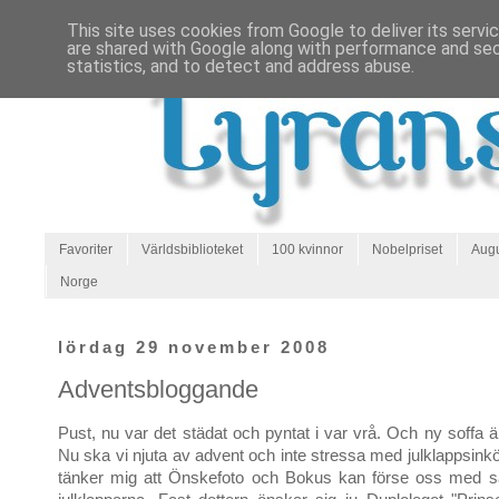
This site uses cookies from Google to deliver its servi
are shared with Google along with performance and secu
statistics, and to detect and address abuse.
Favoriter
Världsbiblioteket
100 kvinnor
Nobelpriset
Augu
Norge
lördag 29 november 2008
Adventsbloggande
Pust, nu var det städat och pyntat i var vrå. Och ny soffa än
Nu ska vi njuta av advent och inte stressa med julklappsink
tänker mig att Önskefoto och Bokus kan förse oss med så