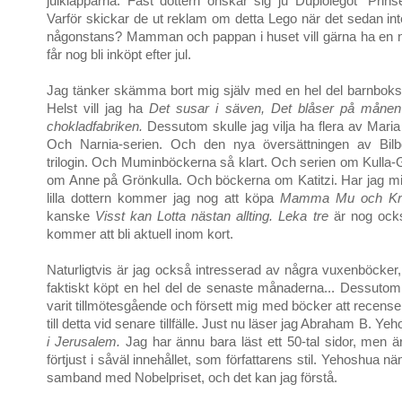
julklapparna. Fast dottern önskar sig ju Duplolegot "Prins
Varför skickar de ut reklam om detta Lego när det sedan int
någonstans? Mamman och pappan i huset vill gärna ha en 
får nog bli inköpt efter jul.
Jag tänker skämma bort mig själv med en hel del barnbokskla
Helst vill jag ha
Det susar i säven, Det blåser på månen
chokladfabriken.
Dessutom skulle jag vilja ha flera av Mari
Och Narnia-serien. Och den nya översättningen av Bil
trilogin. Och Muminböckerna så klart. Och serien om Kulla-G
om Anne på Grönkulla. Och böckerna om Katitzi. Har jag mis
lilla dottern kommer jag nog att köpa
Mamma Mu och Krå
kanske
Visst kan Lotta nästan allting. Leka tre
är nog ock
kommer att bli aktuell inom kort.
Naturligtvis är jag också intresserad av några vuxenböcker,
faktiskt köpt en hel del de senaste månaderna... Dessutom h
varit tillmötesgående och försett mig med böcker att recens
till detta vid senare tillfälle. Just nu läser jag Abraham B. Y
i Jerusalem.
Jag har ännu bara läst ett 50-tal sidor, men 
förtjust i såväl innehållet, som författarens stil. Yehoshua n
samband med Nobelpriset, och det kan jag förstå.