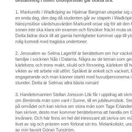
bestämning i titeln! Utomjordiskt går också bra.
1.
Markurells i Wadköping
av Hjalmar Bergman utspelar sig u
en enda dag, den dag då studenten går av stapeln i Wadköpi
hänsynslöse värdshusvärden Markurell oroar sig för att den 
sonen inte ska klara sin examen och försöker fräckt muta sk
Detta bidrar dock till att gamla hemligheter kommer upp till y
rolig komedi med tragiska undertoner.
2.
Jerusalem
av Selma Lagerlöf är berättelsen om hur väcke
familjer i socknen Nås i Dalarna. Några av de teman som ges
kärlekens och trons makt, skuld och försoning, kärleken til
vikten av ett arbete väl utfört. Språket är enkelt och vackert, 
engagerande och man känner starkt med huvudpersonerna i
stunder. Detta är Selmas allra bästa roman!
3. Handelsmannen Stellan Jonsson Lök får i uppdrag att skriv
om
Berömda män som varit i Sunne
, till en jubileumsbok. St
på området och kan skriva om stora män som Tage Erlander
han skriver, desto mer kommer berättelserna att handla om 
invånare. Och här finns en hel del intressant att skriva om 
livet av sig och prästen som förlorat sin tro. Melankoliskt, un
av min favorit Göran Tunström.