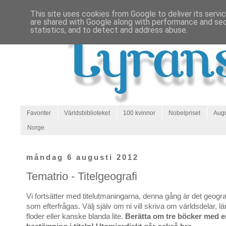
This site uses cookies from Google to deliver its servi
are shared with Google along with performance and secu
statistics, and to detect and address abuse.
Favoriter
Världsbiblioteket
100 kvinnor
Nobelpriset
Augu
Norge
måndag 6 augusti 2012
Tematrio - Titelgeografi
Vi fortsätter med titelutmaningarna, denna gång är det geogr
som efterfrågas. Välj själv om ni vill skriva om världsdelar, lä
floder eller kanske blanda lite.
Berätta om tre böcker med e