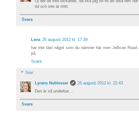
Oj det lät inte lockande, då ska jag se till att läsa den när
tid och inte är trött.
Svara
Lena
25 augusti 2012 kl. 17:39
har inte läst något som du nämner här men Jellicoe Road är
på.
Svara
Svar
Lyrans Noblesser
25 augusti 2012 kl. 22:43
Den är så underbar....
Svara