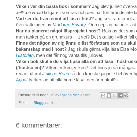
Vilken var din bästa bok i sommar?
Jag blev ju helt övervä
Jellicoe Road
tidigare i somras och den har fortfarande inte 
Vad ser du fram emot att läsa i höst?
Jag ser fram emot at
översättningen av
Madame Bovary
. Och nej, jag har inte läs
Har du planerat något läsprojekt i höst?
Räknas det som et
man tänker gå en grundkurs i litt vet? Det ska jag i vilket fall 
Finns det någon av dig ännu oläst författare som du skulle
bekantskap med i höst?
Jag skulle gärna vilja läsa Elsa M
Historien
, men det får nog vänta tills jullovet.
Vilken bok skulle du vilja tipsa alla om att läsa i höstrusk
(/höstsolen)?
Vilken, vilken, vilken? Det finns ju så många...
redan nämnt
Jellicoe Road
så den kanske jag inte behöver ti
Agaat
tycker jag att alla borde läsa, den är makalös.
Omsorgsfullt nedplitat av
Lyrans Noblesser
Etiketter:
Bloggsnack
6 kommentarer: