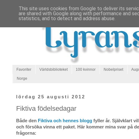
This site uses cookies from Google to deliver its servi
are shared with Google along with performance and secu
statistics, and to detect and address abuse.
Favoriter
Världsbiblioteket
100 kvinnor
Nobelpriset
Augu
Norge
lördag 25 augusti 2012
Fiktiva födelsedagar
Både den
Fiktiva och hennes blogg
fyller år. Självklart v
och försöka vinna ett paket. Här kommer mina svar på de 
frågorna: