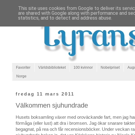
This site uses cookies from Google to deliver its servi
are shared with Google along with performance and secu
statistics, and to detect and address abuse.
Favoriter
Världsbiblioteket
100 kvinnor
Nobelpriset
Augu
Norge
fredag 11 mars 2011
Välkommen sjuhundrade
Husets boksamling växer med oroväckande fart, men jag har
förmåga (eller lust) att dra i bromsen. Jag ökar snarare takte
begagnat, på rea och får recensionsböcker. Under veckan r