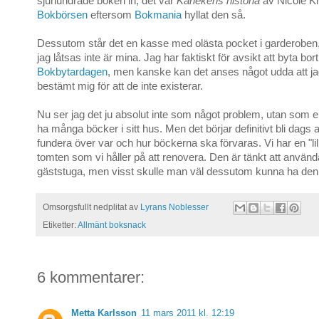
sjuhundrade boken in, det var
Kärlekens historia
av Nicole K
Bokbörsen
eftersom
Bokmania
hyllat den så.
Dessutom står det en kasse med olästa pocket i garderobe
jag låtsas inte är mina. Jag har faktiskt för avsikt att byta b
Bokbytardagen
, men kanske kan det anses något udda att j
bestämt mig för att de inte existerar.
Nu ser jag det ju absolut inte som något problem, utan som en
ha många böcker i sitt hus. Men det börjar definitivt bli dags a
fundera över var och hur böckerna ska förvaras. Vi har en "lil
tomten som vi håller på att renovera. Den är tänkt att anvä
gäststuga, men visst skulle man väl dessutom kunna ha den
Omsorgsfullt nedplitat av
Lyrans Noblesser
Etiketter:
Allmänt boksnack
6 kommentarer:
Metta Karlsson
11 mars 2011 kl. 12:19