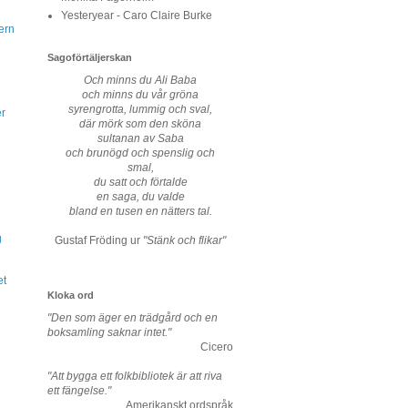
Yesteryear - Caro Claire Burke
ern
Sagoförtäljerskan
Och minns du Ali Baba
och minns du vår gröna
syrengrotta, lummig och sval,
er
där mörk som den sköna
sultanan av Saba
och brunögd och spenslig och
smal,
du satt och förtalde
en saga, du valde
bland en tusen en nätters tal.
g
Gustaf Fröding ur
"Stänk och flikar"
et
Kloka ord
"Den som äger en trädgård och en
boksamling saknar intet."
Cicero
"Att bygga ett folkbibliotek är att riva
ett fängelse."
Amerikanskt ordspråk