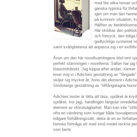
med lite olika teman oc
ganska typiska för förf
igen om man läst hennes
på kvinnors situation, kv
Hälften av berättelserna
Här skildras den politis
och förtryck, den tidiga
godtyckliga systemet när
samt svårigheterna att anpassa sig i en exiltillv
Även om den här novellsamlingens titel rent sp
perfekt stämningen i novellerna. Sällan har jag
klaustrofobiskt. Jag kippar efter andan, känner 
lever mig in i Adichies gestaltning av "fångade"
skiljer sig mycket åt, finns det element i Adic
Stridsbergs gestaltning av "tillfångatagna honor
Adichies texter är lätta att läsa, språket är kr
språket, tror jag), handlingen fängslar omedelba
element av oförutsägbarhet. Man kan inte "slöläs
ofta en vändning som tvingar både huvudperso
tidigare förhållningssätt, detta är en av författ
hennes förmåga att med små medel teckna pers
som berör.