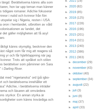
►
2021
(19)
h längd. Berättelserna känns alla som
►
2020
(82)
attaren, hon tar upp teman man känner
 tidigare romaner. Adichie fokuserar
►
2019
(85)
innor i nutid och kvinnor från förr.
►
2018
(125)
 utspelar sig i Nigeria, resten i USA.
►
2017
(228)
ka oron i hemlandet, utbrotten av våld
 kolonisationen av landet, det
►
2016
(196)
 det gäller möjligheten att få asyl
►
2015
(201)
aro.
►
2014
(321)
►
2013
(240)
råkligt känns otymplig, beskriver den
 läst något som får mig att reagera så
►
2012
(386)
mig yr och får hjärtklappning när jag
▼
2011
(363)
 kvinnor. Trots att språket och stilen
►
december
(29)
hies berättelser som påminner om Sara
►
november
(43)
" i
Darling River
.
►
oktober
(40)
yddat med "nigerianska" ord (på igbo-
►
september
(34)
rt och berättelserna innehåller ett
►
augusti
(22)
a" Adichie, i berättelserna inträder
►
juli
(3)
nerna och läsaren att omvärdera
arens styrkor. En annan styrka är
►
juni
(8)
onligheter som känns trovärdiga och
►
maj
(37)
►
april
(33)