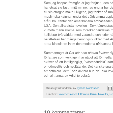
Som jag hoppas framgår, är jag förtjust i den h
har etsat sig fast i mitt minne: jag undrar hur de
till sin otrogne make i Nigeria, jag tänker på m
muslimska kvinnan under det våldsamma upplo
står i kö utanför den amerikanska ambassaden 
USA. Den allra sista novellen -
Den hårdnackad
vi möta människorna som försöker handskas m
kolliderar två världar med varandra och leder n
berättelsen har många beröringspunkter med
Al
stora klassikern inom den moderna afrikanska li
Sammantaget är
Det där som nästan kväver d
författare som verkligen har något att förmedla. I
skriver på ett lättillgängligt, "västerländskt" sä
omdömeslös och nedlåtande. Det kanske snart är 
att definiera "dem" och diktera hur "de" ska le
och allt annat av Adichie också.
Omsorgsfullt nedplitat av
Lyrans Noblesser
Etiketter:
Bokrecensioner
,
Litteratur Afrika
,
Noveller
,
Re
10 kommentarer: