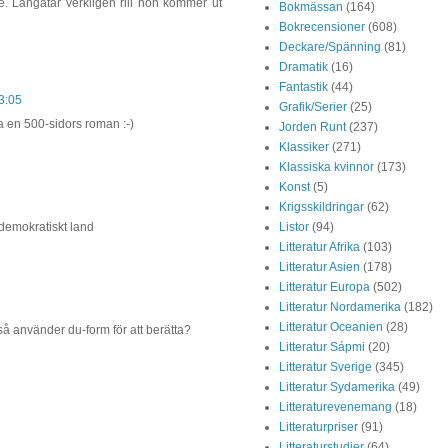
re. Längatar verkligen rill hon kommer ut
Bokmässan
(164)
Bokrecensioner
(608)
Deckare/Spänning
(81)
Dramatik
(16)
Fantastik
(44)
3:05
Grafik/Serier
(25)
a en 500-sidors roman :-)
Jorden Runt
(237)
Klassiker
(271)
Klassiska kvinnor
(173)
Konst
(5)
Krigsskildringar
(62)
Listor
(94)
t demokratiskt land
Litteratur Afrika
(103)
Litteratur Asien
(178)
Litteratur Europa
(502)
Litteratur Nordamerika
(182)
Litteratur Oceanien
(28)
 använder du-form för att berätta?
Litteratur Sápmi
(20)
Litteratur Sverige
(345)
Litteratur Sydamerika
(49)
Litteraturevenemang
(18)
Litteraturpriser
(91)
Litteraturstudier
(64)