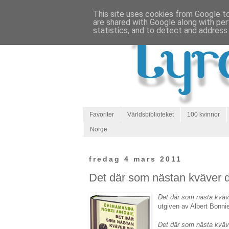
This site uses cookies from Google to 
are shared with Google along with per
statistics, and to detect and address
Favoriter
Världsbiblioteket
100 kvinnor
Norge
fredag 4 mars 2011
Det där som nästan kväver d
Det där som nästa kväv
utgiven av Albert Bonnie
Det där som nästa kväv