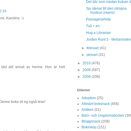
Det där som nästan kväver d
Sju stenar till den otrogna
2:16
hustrun (repris)
ne, Karolina :-)
Passagerarlista
Två + en
Hug a Librarian
Jorden Runt 3 - Mellanöster
►
februari
(41)
►
januari
(31)
►
2010
(476)
r läst allt annat av henne. Hon är helt
►
2009
(587)
►
2008
(208)
Etiketter
Adoption
(25)
 Denne boka vil eg også lese!
Allmänt boksnack
(456)
Antiken
(51)
Barn- och Ungdomsböcker
(30
Bloggsnack
(208)
Bokinköp
(151)