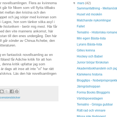
är novellsamlingen. Flera av kvinnorna
▼
mars
(42)
t går för Nkem som vill flytta tillbaks
Sammanfattning - Mellanöst
ötet mellan den kristna och den
Huset vid moskén
ppet och jag sörjer med kvinnan som
Matchande nykomlingar
i Lagos, hon som tänker söka asyl i
Fallet
e historikern
- berör mig mest. Här får
ed den vite mannens ankomst, här
Tematrio - Historiska roman
ästan till den enes undergång. Den här
Min egen Bästa-lista
lt går sönder
av Chinua Achebe, den
Lyrans Bästa-lista
tteraturen.
Gilles kvinna
ig
en fantastisk novellsamling av en
Hockey och Babel
bland får Adichie kritik för att hon
Junior börjar förskolan
tt, denna kritik upfattar jag som
Akademibokhandeln och ja
dags att inse att inte "vi" har rätt
va/skriva. Läs den här novellsamlingen
Kärlekens historia
Bloggtips - Nobelprisprojekt
Järngräshoppan
Forma Books Bloggpris
censionsböcker
Världspoesidagen
Tematrio - Grisiga gubbar
Rätt rad och vinnare
Missa inte tävlingen!