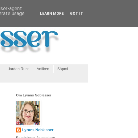
 user-agent
nerate usage
LEARN MORE
GOT IT
Jorden Runt
Antiken
Sápmi
Om Lyrans Noblesser
Lyrans Noblesser
Bokslukare, finsmakare,