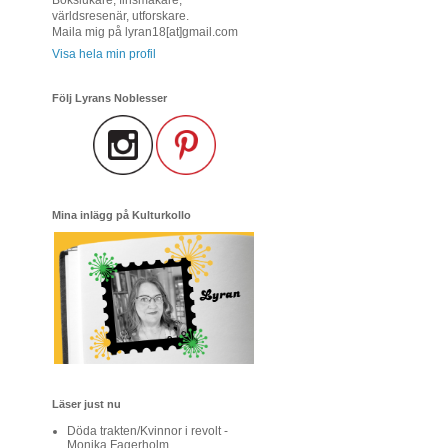
världsresenär, utforskare.
Maila mig på lyran18[at]gmail.com
Visa hela min profil
Följ Lyrans Noblesser
Mina inlägg på Kulturkollo
Läser just nu
Döda trakten/Kvinnor i revolt -
Monika Fagerholm