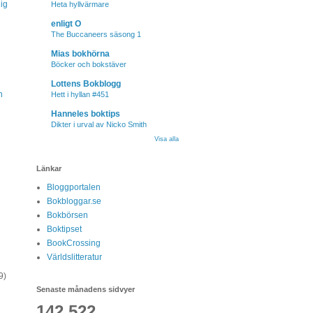
ig
Heta hyllvärmare
enligt O
The Buccaneers säsong 1
Mias bokhörna
Böcker och bokstäver
Lottens Bokblogg
n
Hett i hyllan #451
Hanneles boktips
Dikter i urval av Nicko Smith
Visa alla
Länkar
Bloggportalen
Bokbloggar.se
Bokbörsen
Boktipset
BookCrossing
Världslitteratur
9)
Senaste månadens sidvyer
142,522