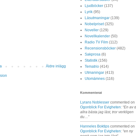
Ljudböcker
(137)
Lyrik
(95)
Läsutmaningar
(139)
Nobelpriset
(325)
Noveller
(129)
Novellkalender
(50)
Radio TV Film
(112)
Recensionsböcker
(482)
Sakprosa
(6)
Statistik
(156)
da
Äldre inlägg
Tematrio
(414)
Utmaningar
(413)
sion
Utomämnes
(116)
Kommenterat
Lyrans Noblesser
commented on
Ogonblick For Evigheten
:
“En av 
allra bästa jag läst, tror verkligen
du…”
Hanneles Boktips
commented on
Ogonblick For Evigheten
:
“en ny
norsk som jag inte läst”