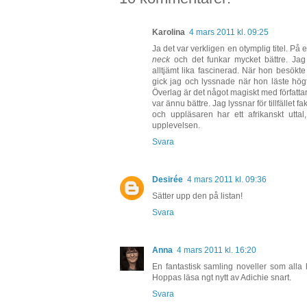
Karolina
4 mars 2011 kl. 09:25
Ja det var verkligen en otymplig titel. På
neck
och det funkar mycket bättre. Jag h
alltjämt lika fascinerad. När hon besökte 
gick jag och lyssnade när hon läste hög
Överlag är det något magiskt med författa
var ännu bättre. Jag lyssnar för tillfället 
och uppläsaren har ett afrikanskt uttal,
upplevelsen.
Svara
Desirée
4 mars 2011 kl. 09:36
Sätter upp den på listan!
Svara
Anna
4 mars 2011 kl. 16:20
En fantastisk samling noveller som alla 
Hoppas läsa ngt nytt av Adichie snart.
Svara