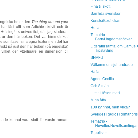
Fina tillskott
Samtida svenskor
Konstsilkesflickan
 engelska heter den
The thing around your
ar läst allt som Adichie skrivit och är
Hetta
Helsingfors universitet, där jag studerar,
Tematrio -
t ur den här boken. Det var himmelriket!
Barn/Ungdomsböcker
re som läser sina egna texter men det här
Litteratursamtal om Camus 
faktiskt på just den här boken (på engelska)
Tipstävling
 vilket ger ytterligare en dimension till
SNAFU
Välkommen sjuhundrade
Hafia
Agnes Cecilia
Och 8 män
Lite till tösen med
Mina åtta
100 kvinnor, men vilka?
Sveriges Radios Romanpris
hade kunnat vara stoff för varsin roman.
Tematrio -
Noveller/Novellsamlingar
Topplistor