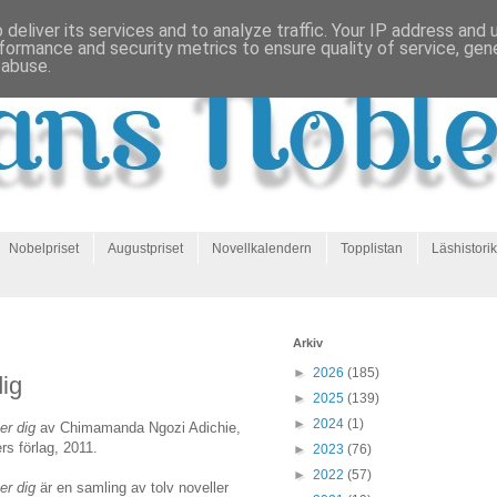
deliver its services and to analyze traffic. Your IP address and
formance and security metrics to ensure quality of service, ge
 abuse.
Nobelpriset
Augustpriset
Novellkalendern
Topplistan
Läshistorik
Arkiv
►
2026
(185)
ig
►
2025
(139)
►
2024
(1)
er dig
av Chimamanda Ngozi Adichie,
rs förlag, 2011.
►
2023
(76)
►
2022
(57)
er dig
är en samling av tolv noveller