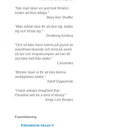
"När man läser en god bok förstörs
lusten att läsa dåliga."
Mary Ann Shaffer
"Man måste läsa för att lära sig, bättra
sig och trösta sig."
Drottning Kristina
+
"Och så blev hans hjärna på grund av
överdrivet läsande och brist på sömn
så torr och ihopskrumpen att han till
slut blev helt från vettet."
Cervantes
"Böcker läser vi för att lära känna
verkligheten bättre."
Adolf Dygasinski
"I have always imagined that
Paradise will be a kind of library."
Jorge Luis Borges
Favoritläsning
Klimakterie häxan ®