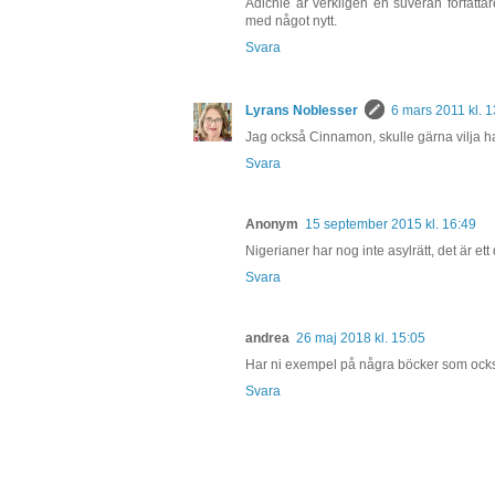
Adichie är verkligen en suverän författa
med något nytt.
Svara
Lyrans Noblesser
6 mars 2011 kl. 1
Jag också Cinnamon, skulle gärna vilja h
Svara
Anonym
15 september 2015 kl. 16:49
Nigerianer har nog inte asylrätt, det är et
Svara
andrea
26 maj 2018 kl. 15:05
Har ni exempel på några böcker som också
Svara