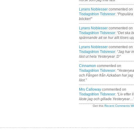
Lyrans Noblesser
commented on
Tisdagstrion Tidsresor
:
“Populära
böcker!”
Lyrans Noblesser
commented on
Tisdagstrion Tidsresor
:
“Det ska bl
spännande att se hur allt löses up
Lyrans Noblesser
commented on
Tisdagstrion Tidsresor
:
“Jag har i
läst ut hela Yesteryear :D”
Cinnamon
commented on
Tisdagstrion Tidsresor
:
“Yesteryea
och Fången från Azkaban har jag
läst.”
Mrs Calloway
commented on
Tisdagstrion Tidsresor
:
“Liv efter l
läste jag och gillade.Yesteryear…
Get this
Recent Comments Wi