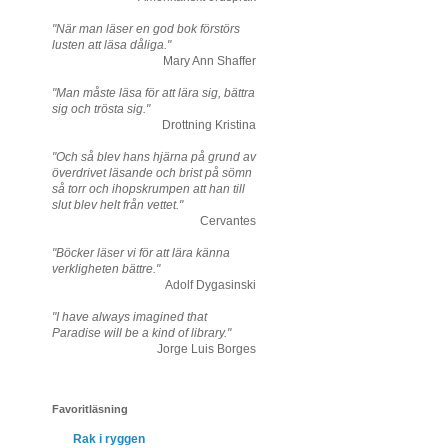
"När man läser en god bok förstörs
lusten att läsa dåliga."
Mary Ann Shaffer
"Man måste läsa för att lära sig, bättra
sig och trösta sig."
Drottning Kristina
"Och så blev hans hjärna på grund av
överdrivet läsande och brist på sömn
så torr och ihopskrumpen att han till
slut blev helt från vettet."
Cervantes
"Böcker läser vi för att lära känna
verkligheten bättre."
Adolf Dygasinski
"I have always imagined that
Paradise will be a kind of library."
Jorge Luis Borges
Favoritläsning
Rak i ryggen