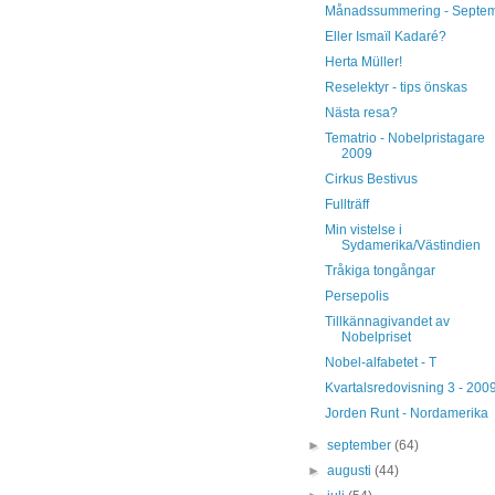
Månadssummering - Septe
Eller Ismaïl Kadaré?
Herta Müller!
Reselektyr - tips önskas
Nästa resa?
Tematrio - Nobelpristagare
2009
Cirkus Bestivus
Fullträff
Min vistelse i
Sydamerika/Västindien
Tråkiga tongångar
Persepolis
Tillkännagivandet av
Nobelpriset
Nobel-alfabetet - T
Kvartalsredovisning 3 - 200
Jorden Runt - Nordamerika
►
september
(64)
►
augusti
(44)