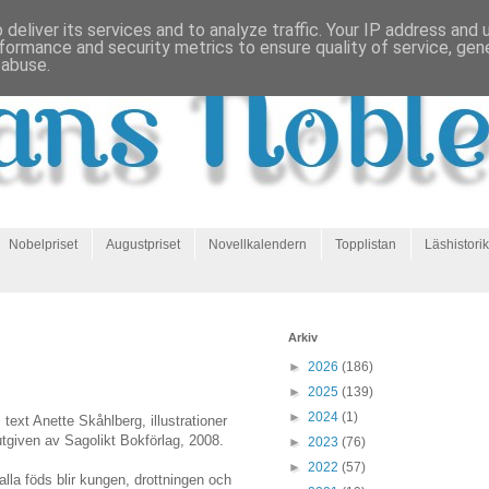
deliver its services and to analyze traffic. Your IP address and
formance and security metrics to ensure quality of service, ge
 abuse.
Nobelpriset
Augustpriset
Novellkalendern
Topplistan
Läshistorik
Arkiv
►
2026
(186)
►
2025
(139)
►
2024
(1)
, text Anette Skåhlberg, illustrationer
utgiven av Sagolikt Bokförlag, 2008.
►
2023
(76)
►
2022
(57)
alla föds blir kungen, drottningen och