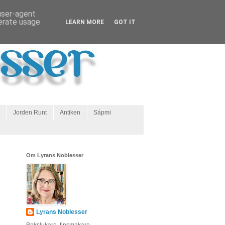
 user-agent
nerate usage
LEARN MORE
GOT IT
Jorden Runt
Antiken
Sápmi
Om Lyrans Noblesser
Lyrans Noblesser
Bokslukare, finsmakare,