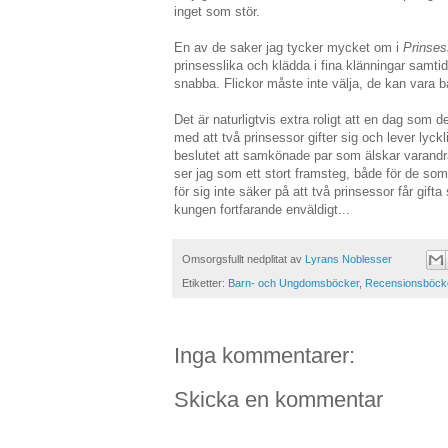
inget som stör.
En av de saker jag tycker mycket om i
Prinses
prinsesslika och klädda i fina klänningar samti
snabba. Flickor måste inte välja, de kan vara b
Det är naturligtvis extra roligt att en dag som
med att två prinsessor gifter sig och lever lyckli
beslutet att samkönade par som älskar varandra f
ser jag som ett stort framsteg, både för de som 
för sig inte säker på att två prinsessor får gifta
kungen fortfarande enväldigt...
Omsorgsfullt nedplitat av
Lyrans Noblesser
Etiketter:
Barn- och Ungdomsböcker
,
Recensionsböck
Inga kommentarer:
Skicka en kommentar