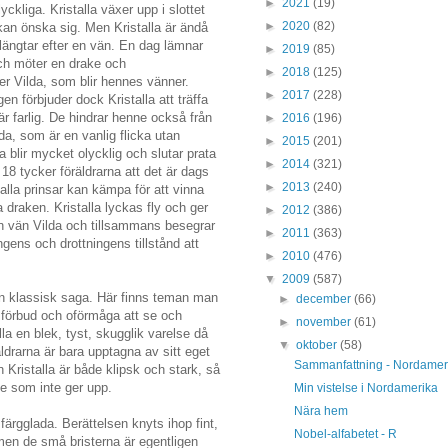
►
2021
(19)
yckliga. Kristalla växer upp i slottet
►
2020
(82)
 kan önska sig. Men Kristalla är ändå
n längtar efter en vän. En dag lämnar
►
2019
(85)
och möter en drake och
►
2018
(125)
r Vilda, som blir hennes vänner.
►
2017
(228)
n förbjuder dock Kristalla att träffa
är farlig. De hindrar henne också från
►
2016
(196)
da, som är en vanlig flicka utan
►
2015
(201)
la blir mycket olycklig och slutar prata
►
2014
(321)
r 18 tycker föräldrarna att det är dags
►
2013
(240)
 alla prinsar kan kämpa för att vinna
 draken. Kristalla lyckas fly och ger
►
2012
(386)
sin vän Vilda och tillsammans besegrar
►
2011
(363)
ngens och drottningens tillstånd att
►
2010
(476)
▼
2009
(587)
a en klassisk saga. Här finns teman man
►
december
(66)
 förbud och oförmåga att se och
►
november
(61)
lla en blek, tyst, skugglik varelse då
▼
oktober
(58)
ldrarna är bara upptagna av sitt eget
Sammanfattning - Nordamer
 Kristalla är både klipsk och stark, så
de som inte ger upp.
Min vistelse i Nordamerika
Nära hem
 färgglada. Berättelsen knyts ihop fint,
Nobel-alfabetet - R
men de små bristerna är egentligen