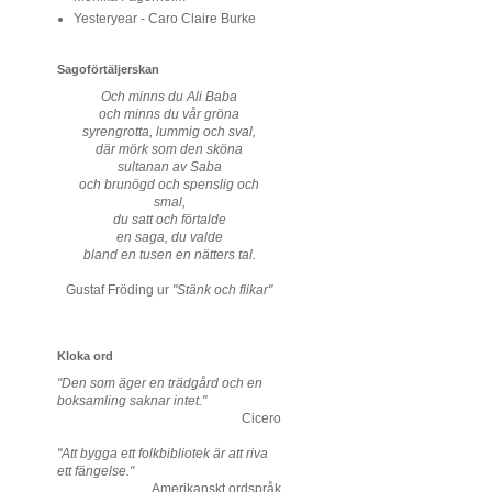
Yesteryear - Caro Claire Burke
Sagoförtäljerskan
Och minns du Ali Baba
och minns du vår gröna
syrengrotta, lummig och sval,
där mörk som den sköna
sultanan av Saba
och brunögd och spenslig och
smal,
du satt och förtalde
en saga, du valde
bland en tusen en nätters tal.
Gustaf Fröding ur
"Stänk och flikar"
Kloka ord
"Den som äger en trädgård och en
boksamling saknar intet."
Cicero
"Att bygga ett folkbibliotek är att riva
ett fängelse."
Amerikanskt ordspråk