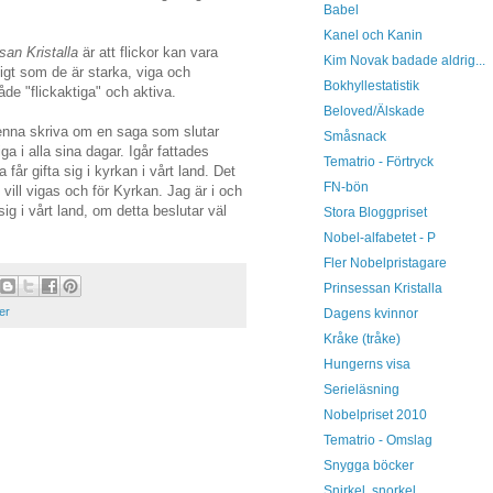
Babel
Kanel och Kanin
san Kristalla
är att flickor kan vara
Kim Novak badade aldrig...
digt som de är starka, viga och
Bokhyllestatistik
åde "flickaktiga" och aktiva.
Beloved/Älskade
 denna skriva om en saga som slutar
Småsnack
ga i alla sina dagar. Igår fattades
Tematrio - Förtryck
år gifta sig i kyrkan i vårt land. Det
FN-bön
vill vigas och för Kyrkan. Jag är i och
 sig i vårt land, om detta beslutar väl
Stora Bloggpriset
Nobel-alfabetet - P
Fler Nobelpristagare
Prinsessan Kristalla
er
Dagens kvinnor
Kråke (tråke)
Hungerns visa
Serieläsning
Nobelpriset 2010
Tematrio - Omslag
Snygga böcker
Snirkel, snorkel