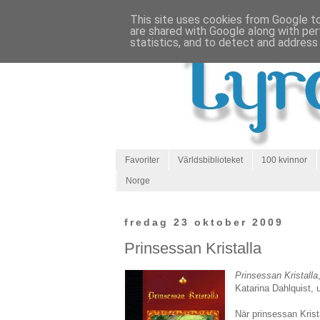
This site uses cookies from Google to 
are shared with Google along with per
statistics, and to detect and address
Favoriter
Världsbiblioteket
100 kvinnor
Norge
fredag 23 oktober 2009
Prinsessan Kristalla
Prinsessan Kristalla
Katarina Dahlquist, 
När prinsessan Krist