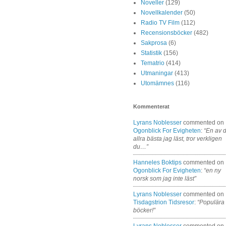
Noveller
(129)
Novellkalender
(50)
Radio TV Film
(112)
Recensionsböcker
(482)
Sakprosa
(6)
Statistik
(156)
Tematrio
(414)
Utmaningar
(413)
Utomämnes
(116)
Kommenterat
Lyrans Noblesser
commented on
Ogonblick For Evigheten
:
“En av 
allra bästa jag läst, tror verkligen
du…”
Hanneles Boktips
commented on
Ogonblick For Evigheten
:
“en ny
norsk som jag inte läst”
Lyrans Noblesser
commented on
Tisdagstrion Tidsresor
:
“Populära
böcker!”
Lyrans Noblesser
commented on