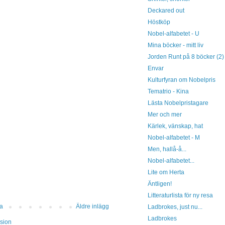
Deckared out
Höstköp
Nobel-alfabetet - U
Mina böcker - mitt liv
Jorden Runt på 8 böcker (2)
Envar
Kulturfyran om Nobelpris
Tematrio - Kina
Lästa Nobelpristagare
Mer och mer
Kärlek, vänskap, hat
Nobel-alfabetet - M
Men, hallå-å...
Nobel-alfabetet...
Lite om Herta
Äntligen!
Litteraturlista för ny resa
da
Äldre inlägg
Ladbrokes, just nu...
Ladbrokes
sion