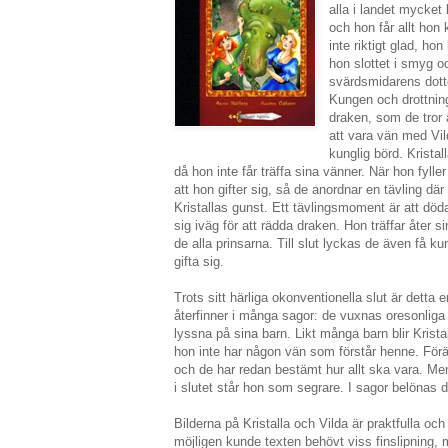
alla i landet mycket l
och hon får allt hon
inte riktigt glad, ho
hon slottet i smyg 
svärdsmidarens dotte
Kungen och drottninge
draken, som de tror 
att vara vän med Vil
kunglig börd. Kristal
då hon inte får träffa sina vänner. När hon fylle
att hon gifter sig, så de anordnar en tävling där
Kristallas gunst. Ett tävlingsmoment är att döda
sig iväg för att rädda draken. Hon träffar åter 
de alla prinsarna. Till slut lyckas de även få ku
gifta sig.
Trots sitt härliga okonventionella slut är dett
återfinner i många sagor: de vuxnas oresonliga
lyssna på sina barn. Likt många barn blir Krista
hon inte har någon vän som förstår henne. Förä
och de har redan bestämt hur allt ska vara. Men
i slutet står hon som segrare. I sagor belönas 
Bilderna på Kristalla och Vilda är praktfulla och
möjligen kunde texten behövt viss finslipning, 