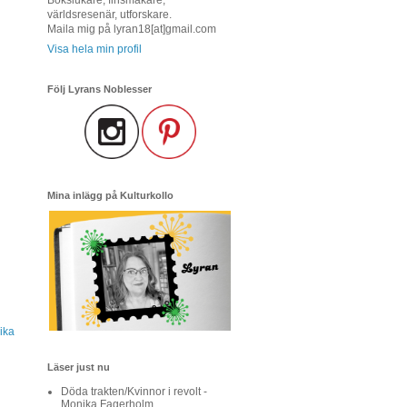
världsresenär, utforskare.
Maila mig på lyran18[at]gmail.com
Visa hela min profil
Följ Lyrans Noblesser
Mina inlägg på Kulturkollo
ika
Läser just nu
Döda trakten/Kvinnor i revolt -
Monika Fagerholm