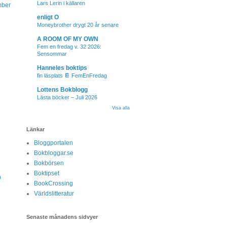
Lars Lerin i källaren
mber
enligt O
Moneybrother drygt 20 år senare
A ROOM OF MY OWN
Fem en fredag v. 32 2026:
Sensommar
Hanneles boktips
fin läsplats 📔 FemEnFredag
Lottens Bokblogg
Lästa böcker – Juli 2026
Visa alla
Länkar
Bloggportalen
Bokbloggar.se
Bokbörsen
Boktipset
9
BookCrossing
Världslitteratur
Senaste månadens sidvyer