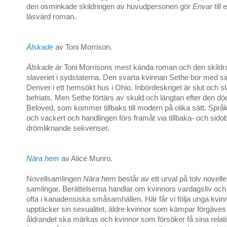
den osminkade skildringen av huvudpersonen gör
Envar
till
läsvärd roman.
Älskade
av Toni Morrison.
Älskade är
Toni Morrisons mest kända roman och den skildrar
slaveriet i sydstaterna. Den svarta kvinnan Sethe bor med si
Denver i ett hemsökt hus i Ohio. Inbördeskriget är slut och s
befriats. Men Sethe förtärs av skuld och längtan efter den dö
Beloved, som kommer tillbaks till modern på olika sätt. Språk
och vackert och handlingen förs framåt via tillbaka- och sido
drömliknande sekvenser.
Nära hem
av Alice Munro.
Novellsamlingen
Nära hem
består av ett urval på tolv noveller
samlingar. Berättelserna handlar om kvinnors vardagsliv och 
ofta i kanadensiska småsamhällen. Här får vi följa unga kvi
upptäcker sin sexualitet, äldre kvinnor som kämpar förgäves f
åldrandet ska märkas och kvinnor som försöker få sina relati