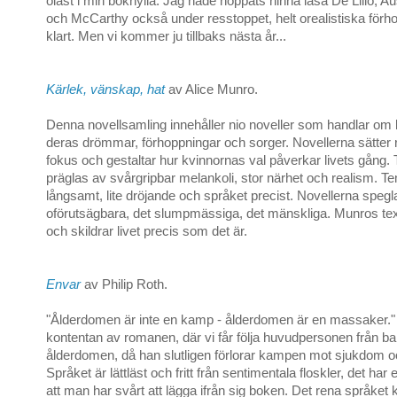
oläst i min bokhylla. Jag hade hoppats hinna läsa De Lillo, A
och McCarthy också under resstoppet, helt orealistiska förh
klart. Men vi kommer ju tillbaks nästa år...
Kärlek, vänskap, hat
av Alice Munro.
Denna novellsamling innehåller nio noveller som handlar om k
deras drömmar, förhoppningar och sorger. Novellerna sätter re
fokus och gestaltar hur kvinnornas val påverkar livets gång. T
präglas av svårgripbar melankoli, stor närhet och realism. T
långsamt, lite dröjande och språket precist. Novellerna spegl
oförutsägbara, det slumpmässiga, det mänskliga. Munros te
och skildrar livet precis som det är.
Envar
av Philip Roth.
"Ålderdomen är inte en kamp - ålderdomen är en massaker." 
kontentan av romanen, där vi får följa huvudpersonen från ba
ålderdomen, då han slutligen förlorar kampen mot sjukdom o
Språket är lättläst och fritt från sentimentala floskler, det har 
att man har svårt att lägga ifrån sig boken. Det rena språke