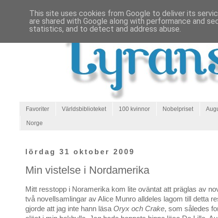
This site uses cookies from Google to deliver its servi
are shared with Google along with performance and secu
statistics, and to detect and address abuse.
Favoriter
Världsbiblioteket
100 kvinnor
Nobelpriset
Augu
Norge
lördag 31 oktober 2009
Min vistelse i Nordamerika
Mitt resstopp i Noramerika kom lite oväntat att präglas av nov
två novellsamlingar av Alice Munro alldeles lagom till detta r
gjorde att jag inte hann läsa
Oryx och Crake
, som således fo