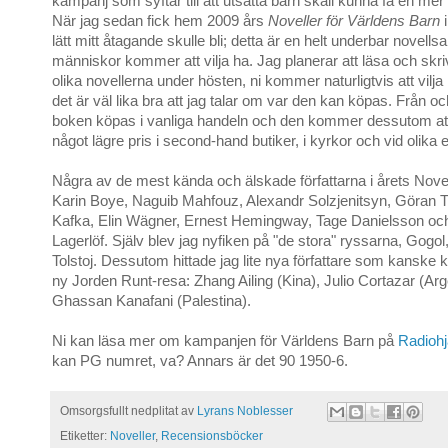
kampanj som syftar till att utsatta barn skall kunna få en mer d
När jag sedan fick hem 2009 års
Noveller för Världens Barn
i
lätt mitt åtagande skulle bli; detta är en helt underbar novells
människor kommer att vilja ha. Jag planerar att läsa och skri
olika novellerna under hösten, ni kommer naturligtvis att vilj
det är väl lika bra att jag talar om var den kan köpas. Från 
boken köpas i vanliga handeln och den kommer dessutom att sä
något lägre pris i second-hand butiker, i kyrkor och vid olik
Några av de mest kända och älskade författarna i årets Nove
Karin Boye, Naguib Mahfouz, Alexandr Solzjenitsyn, Göran 
Kafka, Elin Wägner, Ernest Hemingway, Tage Danielsson o
Lagerlöf. Själv blev jag nyfiken på "de stora" ryssarna, Gogo
Tolstoj. Dessutom hittade jag lite nya författare som kanske 
ny Jorden Runt-resa: Zhang Ailing (Kina), Julio Cortazar (Arg
Ghassan Kanafani (Palestina).
Ni kan läsa mer om kampanjen för Världens Barn på
Radiohj
kan PG numret, va? Annars är det 90 1950-6.
Omsorgsfullt nedplitat av
Lyrans Noblesser
Etiketter:
Noveller
,
Recensionsböcker