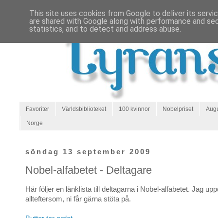
This site uses cookies from Google to deliver its servi
are shared with Google along with performance and secu
statistics, and to detect and address abuse.
Favoriter
Världsbiblioteket
100 kvinnor
Nobelpriset
Augu
Norge
söndag 13 september 2009
Nobel-alfabetet - Deltagare
Här följer en länklista till deltagarna i Nobel-alfabetet. Jag up
allteftersom, ni får gärna stöta på.