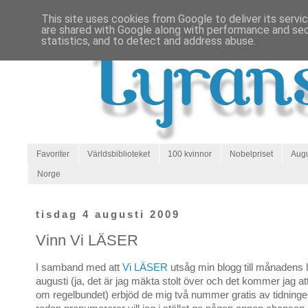
This site uses cookies from Google to deliver its servi
are shared with Google along with performance and secu
statistics, and to detect and address abuse.
Favoriter
Världsbiblioteket
100 kvinnor
Nobelpriset
Augu
Norge
tisdag 4 augusti 2009
Vinn Vi LÄSER
I samband med att
Vi LÄSER
utsåg min blogg till månadens l
augusti (ja, det är jag mäkta stolt över och det kommer jag a
om regelbundet) erbjöd de mig två nummer gratis av tidninge