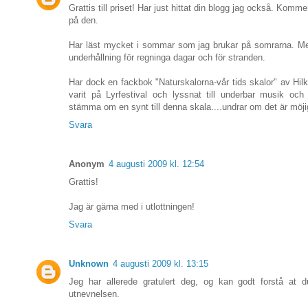
Grattis till priset! Har just hittat din blogg jag också. Kommer 
på den.
Har läst mycket i sommar som jag brukar på somrarna. Me
underhållning för regninga dagar och för stranden.
Har dock en fackbok "Naturskalorna-vår tids skalor" av Hilk
varit på Lyrfestival och lyssnat till underbar musik och s
stämma om en synt till denna skala....undrar om det är möji
Svara
Anonym
4 augusti 2009 kl. 12:54
Grattis!
Jag är gärna med i utlottningen!
Svara
Unknown
4 augusti 2009 kl. 13:15
Jeg har allerede gratulert deg, og kan godt forstå at d
utnevnelsen.