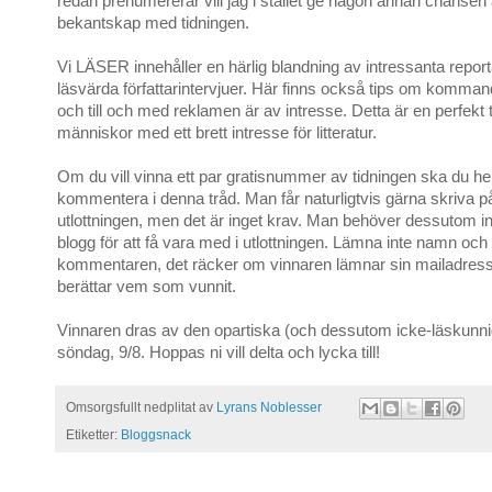
redan prenumererar vill jag i stället ge någon annan chansen at
bekantskap med tidningen.
Vi LÄSER innehåller en härlig blandning av intressanta repor
läsvärda författarintervjuer. Här finns också tips om komm
och till och med reklamen är av intresse. Detta är en perfekt t
människor med ett brett intresse för litteratur.
Om du vill vinna ett par gratisnummer av tidningen ska du hel
kommentera i denna tråd. Man får naturligtvis gärna skriva p
utlottningen, men det är inget krav. Man behöver dessutom i
blogg för att få vara med i utlottningen. Lämna inte namn och
kommentaren, det räcker om vinnaren lämnar sin mailadress
berättar vem som vunnit.
Vinnaren dras av den opartiska (och dessutom icke-läskunni
söndag, 9/8. Hoppas ni vill delta och lycka till!
Omsorgsfullt nedplitat av
Lyrans Noblesser
Etiketter:
Bloggsnack