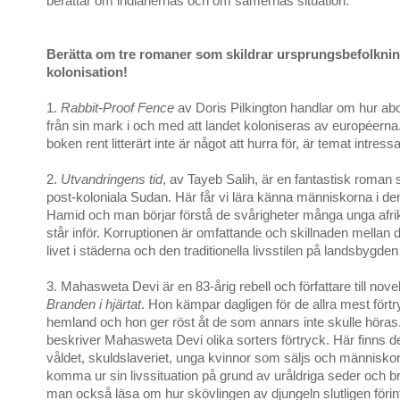
berättar om indianernas och om samernas situation.
Berätta om tre romaner som skildrar ursprungsbefolkni
kolonisation!
1.
Rabbit-Proof Fence
av Doris Pilkington handlar om hur abo
från sin mark i och med att landet koloniseras av européern
boken rent litterärt inte är något att hurra för, är temat intressa
2.
Utvandringens tid
, av Tayeb Salih, är en fantastisk roman 
post-koloniala Sudan. Här får vi lära känna människorna i den
Hamid och man börjar förstå de svårigheter många unga afri
står inför. Korruptionen är omfattande och skillnaden mellan
livet i städerna och den traditionella livsstilen på landsbygden 
3. Mahasweta Devi är en 83-årig rebell och författare till nov
Branden i hjärtat
. Hon kämpar dagligen för de allra mest förtry
hemland och hon ger röst åt de som annars inte skulle höras. 
beskriver Mahasweta Devi olika sorters förtryck. Här finns d
våldet, skuldslaveriet, unga kvinnor som säljs och människo
komma ur sin livssituation på grund av uråldriga seder och b
man också läsa om hur skövlingen av djungeln slutligen föri