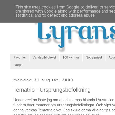
This site uses cookies from Google to deliver its servi
are shared with Google along with performance and secu
statistics, and to detect and address abuse.
Favoriter
Världsbiblioteket
100 kvinnor
Nobelpriset
Augu
Norge
måndag 31 augusti 2009
Tematrio - Ursprungsbefolkning
Under veckan läste jag om aboriginernas historia i Australie
fundera över romaner om ursprungsbefolkningar. Och vips va
denna veckas Tematrio givet. Jag skulle gärna vilja ha tips 