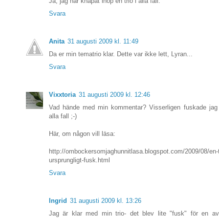
Ja, jag har knåpat ihop en trio i alla fall.
Svara
Anita
31 augusti 2009 kl. 11:49
Da er min tematrio klar. Dette var ikke lett, Lyran...
Svara
Vixxtoria
31 augusti 2009 kl. 12:46
Vad hände med min kommentar? Visserligen fuskade jag
alla fall ;-)
Här, om någon vill läsa:
http://ombockersomjaghunnitlasa.blogspot.com/2009/08/en-t
ursprungligt-fusk.html
Svara
Ingrid
31 augusti 2009 kl. 13:26
Jag är klar med min trio- det blev lite "fusk" för en a