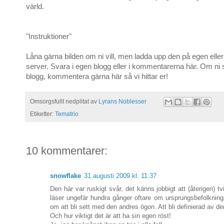
värld.
"Instruktioner"
Låna gärna bilden om ni vill, men ladda upp den på egen elle
server. Svara i egen blogg eller i kommentarerna här. Om ni 
blogg, kommentera gärna här så vi hittar er!
Omsorgsfullt nedplitat av
Lyrans Noblesser
Etiketter:
Tematrio
10 kommentarer:
snowflake
31 augusti 2009 kl. 11:37
Den här var ruskigt svår, det känns jobbigt att (återigen) tv
läser ungefär hundra gånger oftare om ursprungsbefolknin
om att bli sett med den andres ögon. Att bli definierad av de
Och hur viktigt det är att ha sin egen röst!