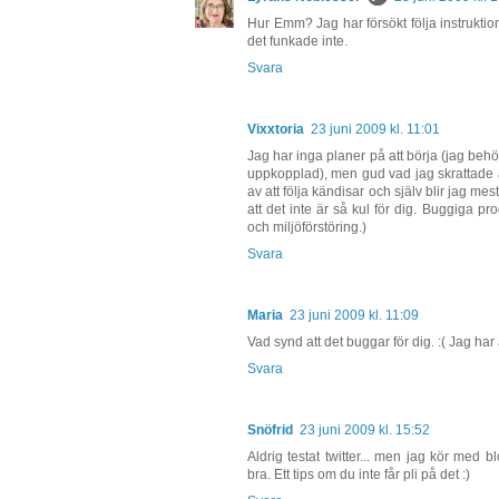
Hur Emm? Jag har försökt följa instruktion
det funkade inte.
Svara
Vixxtoria
23 juni 2009 kl. 11:01
Jag har inga planer på att börja (jag behöv
uppkopplad), men gud vad jag skrattade å
av att följa kändisar och själv blir jag mest
att det inte är så kul för dig. Buggiga pr
och miljöförstöring.)
Svara
Maria
23 juni 2009 kl. 11:09
Vad synd att det buggar för dig. :( Jag har
Svara
Snöfrid
23 juni 2009 kl. 15:52
Aldrig testat twitter... men jag kör med b
bra. Ett tips om du inte får pli på det :)