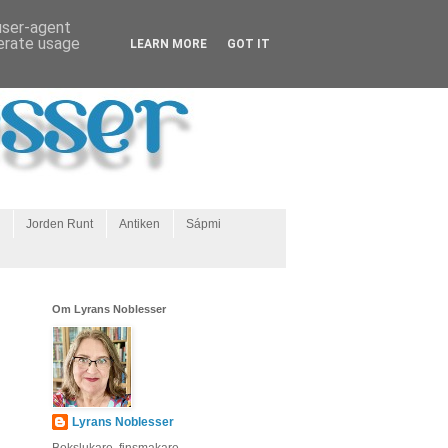
 user-agent
nerate usage
LEARN MORE
GOT IT
Jorden Runt
Antiken
Sápmi
Om Lyrans Noblesser
Lyrans Noblesser
Bokslukare, finsmakare,