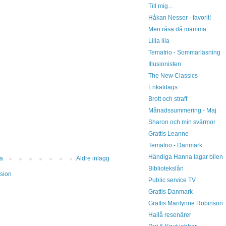
Till mig...
Håkan Nesser - favorit!
Men råsa då mamma...
Lilla lila
Tematrio - Sommarläsning
Illusionisten
The New Classics
Enkätdags
Brott och straff
Månadssummering - Maj
Sharon och min svärmor
Grattis Leanne
Tematrio - Danmark
Händiga Hanna lagar bilen
da
Äldre inlägg
Bibliotekslån
sion
Public service TV
Grattis Danmark
Grattis Marilynne Robinson
Hallå resenärer