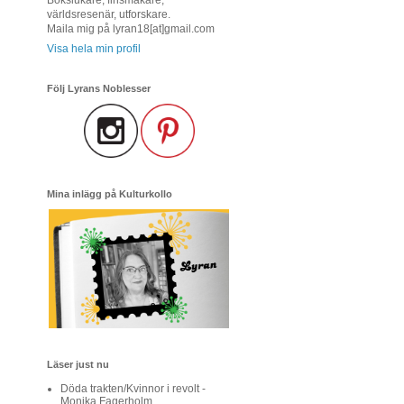
världsresenär, utforskare.
Maila mig på lyran18[at]gmail.com
Visa hela min profil
Följ Lyrans Noblesser
Mina inlägg på Kulturkollo
Läser just nu
Döda trakten/Kvinnor i revolt -
Monika Fagerholm