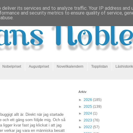
deliver its services and to analyze traffic. Your IP address and
formance and security metrics to ensure quality of service, ge
 abuse.
Nobelpriset
Augustpriset
Novellkalendern
Topplistan
Läshistorik
Arkiv
►
2026
(185)
►
2025
(139)
►
2024
(1)
buggigt allt är. Direkt när jag startade
de och ett gäng som följde mig. Och så
►
2023
(76)
na ligger kvar fast jag klickat i att jag
►
2022
(57)
itter verkar jag vara en människa besatt