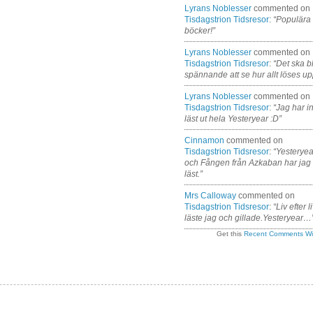
Lyrans Noblesser
commented on
Tisdagstrion Tidsresor
:
“Populära
böcker!”
Lyrans Noblesser
commented on
Tisdagstrion Tidsresor
:
“Det ska bl
spännande att se hur allt löses up
Lyrans Noblesser
commented on
Tisdagstrion Tidsresor
:
“Jag har i
läst ut hela Yesteryear :D”
Cinnamon
commented on
Tisdagstrion Tidsresor
:
“Yesteryea
och Fången från Azkaban har jag
läst.”
Mrs Calloway
commented on
Tisdagstrion Tidsresor
:
“Liv efter l
läste jag och gillade.Yesteryear…
Get this
Recent Comments Wi