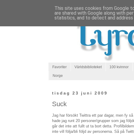
This site uses cookies from Google to 
are shared with Google along with per
statistics, and to detect and address
Favoriter
Världsbiblioteket
100 kvinnor
Norge
tisdag 23 juni 2009
Suck
Jag har försökt Twittra ett par dagar, men fy så 
hade jag runt 20 personer/grupper som jag följ
går det inte att fullt ut ta bort detta. Profilbilder
inte vill följa/bli följd av personerna. Så på Tw