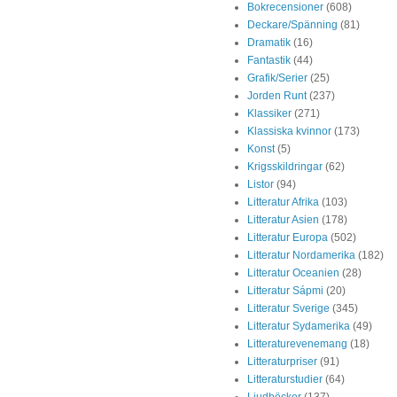
Bokrecensioner
(608)
Deckare/Spänning
(81)
Dramatik
(16)
Fantastik
(44)
Grafik/Serier
(25)
Jorden Runt
(237)
Klassiker
(271)
Klassiska kvinnor
(173)
Konst
(5)
Krigsskildringar
(62)
Listor
(94)
Litteratur Afrika
(103)
Litteratur Asien
(178)
Litteratur Europa
(502)
Litteratur Nordamerika
(182)
Litteratur Oceanien
(28)
Litteratur Sápmi
(20)
Litteratur Sverige
(345)
Litteratur Sydamerika
(49)
Litteraturevenemang
(18)
Litteraturpriser
(91)
Litteraturstudier
(64)
Ljudböcker
(137)