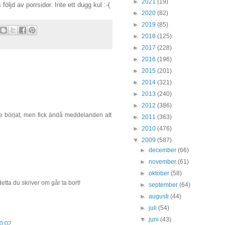
►
2021
(19)
följd av porrsidor. Inte ett dugg kul :-(
►
2020
(82)
►
2019
(85)
►
2018
(125)
►
2017
(228)
►
2016
(196)
►
2015
(201)
►
2014
(321)
►
2013
(240)
►
2012
(386)
ade börjat, men fick ändå meddelanden att
►
2011
(363)
►
2010
(476)
▼
2009
(587)
►
december
(66)
►
november
(61)
►
oktober
(58)
detta du skriver om går ta bort!
►
september
(64)
►
augusti
(44)
►
juli
(54)
▼
juni
(43)
10:02