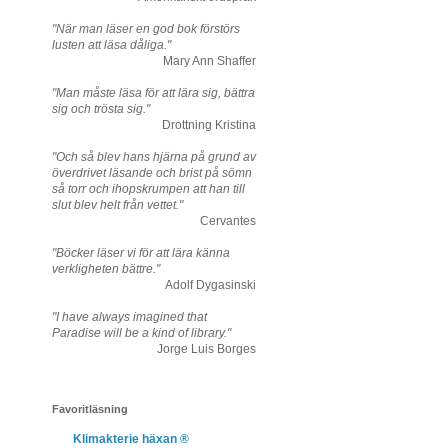
"När man läser en god bok förstörs
lusten att läsa dåliga."
Mary Ann Shaffer
"Man måste läsa för att lära sig, bättra
sig och trösta sig."
Drottning Kristina
"Och så blev hans hjärna på grund av
överdrivet läsande och brist på sömn
så torr och ihopskrumpen att han till
slut blev helt från vettet."
Cervantes
"Böcker läser vi för att lära känna
verkligheten bättre."
Adolf Dygasinski
"I have always imagined that
Paradise will be a kind of library."
Jorge Luis Borges
Favoritläsning
Klimakterie häxan ®