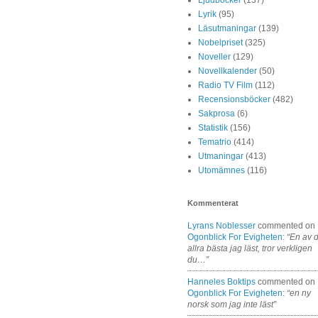
Lyrik
(95)
Läsutmaningar
(139)
Nobelpriset
(325)
Noveller
(129)
Novellkalender
(50)
Radio TV Film
(112)
Recensionsböcker
(482)
Sakprosa
(6)
Statistik
(156)
Tematrio
(414)
Utmaningar
(413)
Utomämnes
(116)
Kommenterat
Lyrans Noblesser
commented on
Ogonblick For Evigheten
:
“En av 
allra bästa jag läst, tror verkligen
du…”
Hanneles Boktips
commented on
Ogonblick For Evigheten
:
“en ny
norsk som jag inte läst”