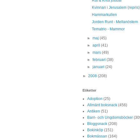
Rut & Knut jobbar
Kvinnan i Jerusalem (repris)
Hammarkullen
Jorden Runt - Mellanöstern
Tematrio - Mammor
►
maj
(45)
►
april
(41)
►
mars
(49)
►
februari
(38)
►
januari
(24)
►
2008
(208)
Etiketter
Adoption
(25)
Allmänt boksnack
(456)
Antiken
(51)
Barn- och Ungdomsböcker
(30
Bloggsnack
(208)
Bokinköp
(151)
Bokmässan
(164)