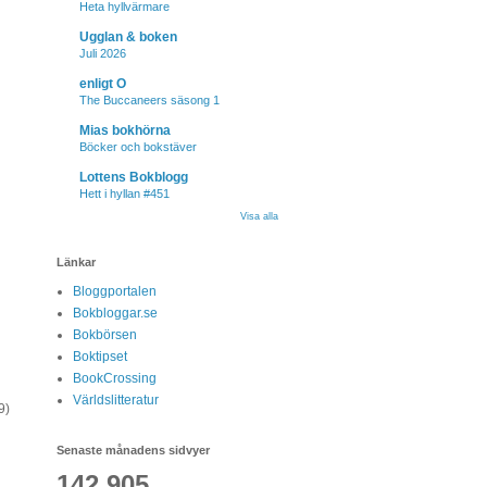
Heta hyllvärmare
Ugglan & boken
Juli 2026
enligt O
The Buccaneers säsong 1
Mias bokhörna
Böcker och bokstäver
Lottens Bokblogg
Hett i hyllan #451
Visa alla
Länkar
Bloggportalen
Bokbloggar.se
Bokbörsen
Boktipset
BookCrossing
Världslitteratur
9)
Senaste månadens sidvyer
142,905