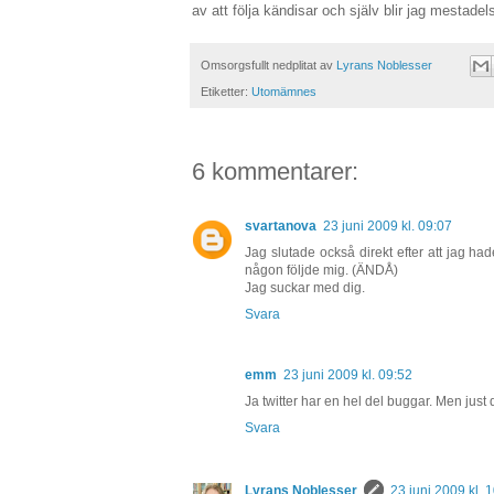
av att följa kändisar och själv blir jag mestadels 
Omsorgsfullt nedplitat av
Lyrans Noblesser
Etiketter:
Utomämnes
6 kommentarer:
svartanova
23 juni 2009 kl. 09:07
Jag slutade också direkt efter att jag h
någon följde mig. (ÄNDÅ)
Jag suckar med dig.
Svara
emm
23 juni 2009 kl. 09:52
Ja twitter har en hel del buggar. Men just 
Svara
Lyrans Noblesser
23 juni 2009 kl. 