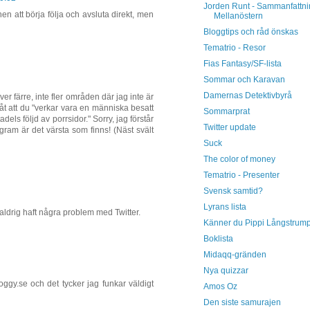
Jorden Runt - Sammanfattn
en att börja följa och avsluta direkt, men
Mellanöstern
Bloggtips och råd önskas
Tematrio - Resor
Fias Fantasy/SF-lista
Sommar och Karavan
Damernas Detektivbyrå
er färre, inte fler områden där jag inte är
t att du "verkar vara en människa besatt
Sommarprat
adels följd av porrsidor." Sorry, jag förstår
Twitter update
ogram är det värsta som finns! (Näst svält
Suck
The color of money
Tematrio - Presenter
Svensk samtid?
Lyrans lista
 aldrig haft några problem med Twitter.
Känner du Pippi Långstrum
Boklista
Midaqq-gränden
Nya quizzar
loggy.se och det tycker jag funkar väldigt
Amos Oz
Den siste samurajen