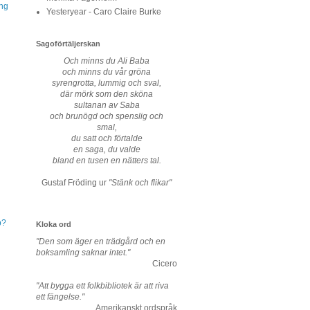
ing
Yesteryear - Caro Claire Burke
Sagoförtäljerskan
Och minns du Ali Baba
och minns du vår gröna
syrengrotta, lummig och sval,
där mörk som den sköna
sultanan av Saba
och brunögd och spenslig och
smal,
du satt och förtalde
en saga, du valde
bland en tusen en nätters tal.
Gustaf Fröding ur
"Stänk och flikar"
p?
Kloka ord
"Den som äger en trädgård och en
boksamling saknar intet."
Cicero
"Att bygga ett folkbibliotek är att riva
ett fängelse."
Amerikanskt ordspråk