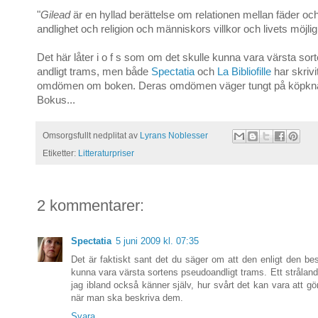
"
Gilead
är en hyllad berättelse om relationen mellan fäder oc
andlighet och religion och människors villkor och livets möjlig
Det här låter i o f s som om det skulle kunna vara värsta so
andligt trams, men både
Spectatia
och
La Bibliofille
har skrivi
omdömen om boken. Deras omdömen väger tungt på köpkn
Bokus...
Omsorgsfullt nedplitat av
Lyrans Noblesser
Etiketter:
Litteraturpriser
2 kommentarer:
Spectatia
5 juni 2009 kl. 07:35
Det är faktiskt sant det du säger om att den enligt den bes
kunna vara värsta sortens pseudoandligt trams. Ett strålan
jag ibland också känner själv, hur svårt det kan vara att gö
när man ska beskriva dem.
Svara