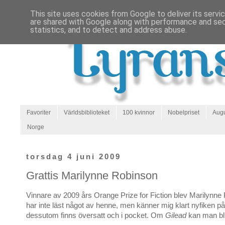
This site uses cookies from Google to deliver its servi
are shared with Google along with performance and secu
statistics, and to detect and address abuse.
Favoriter
Världsbiblioteket
100 kvinnor
Nobelpriset
Augu
Norge
torsdag 4 juni 2009
Grattis Marilynne Robinson
Vinnare av 2009 års Orange Prize for Fiction blev Marilynne
har inte läst något av henne, men känner mig klart nyfiken p
dessutom finns översatt och i pocket. Om
Gilead
kan man bl 