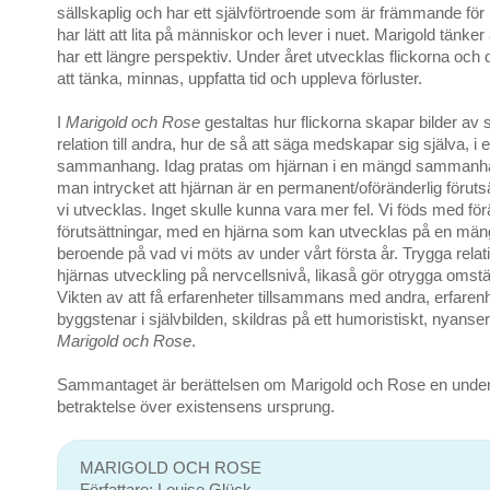
sällskaplig och har ett självförtroende som är främmande för
har lätt att lita på människor och lever i nuet. Marigold tänker 
har ett längre perspektiv. Under året utvecklas flickorna och
att tänka, minnas, uppfatta tid och uppleva förluster.
I
Marigold och Rose
gestaltas hur flickorna skapar bilder av si
relation till andra, hur de så att säga medskapar sig själva, i e
sammanhang. Idag pratas om hjärnan i en mängd sammanhan
man intrycket att hjärnan är en permanent/oföränderlig förutsä
vi utvecklas. Inget skulle kunna vara mer fel. Vi föds med för
förutsättningar, med en hjärna som kan utvecklas på en mäng
beroende på vad vi möts av under vårt första år. Trygga rela
hjärnas utveckling på nervcellsnivå, likaså gör otrygga omstä
Vikten av att få erfarenheter tillsammans med andra, erfarenh
byggstenar i självbilden, skildras på ett humoristiskt, nyansera
Marigold och Rose
.
Sammantaget är berättelsen om Marigold och Rose en under
betraktelse över existensens ursprung.
MARIGOLD OCH ROSE