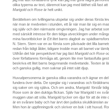
jag inte läst författarens lyrik kan jag inte göra några jämföre
olika typerna av text, däremot kan jag med lätthet slå fast att 
Marigold och Rose
är helt unikt.
Berättelsen om tvillingarna utspelar sig under deras första lev
när man är medveten i stunden, ett år när man lär sig en m
sig själv och den närmaste omgivningen. Jag har arbetat so
med särskilt intresse för den tidiga utvecklingen under mång
mina favoritböcker är
Ett litet barns dagbok
av spädbarnsfors
N. Stern. Stern var en av första som påvisade det lilla barne
redan från tidigt ålder, tidigare trodde man att barnet var täm
Utifrån det här perspektivet har jag läst
Marigold och Rose
oc
över författarens förmåga att, genom lite mer fantasifulla gest
beskriva ett litet barns begynnande medvetande. Texten är lät
och ganska gullig, men saknar på intet sätt djup.
Huvudpersonerna är ganska olika varandra och ägnar en del t
fundera över detta. De speglar sig i varandras och föräldrarn
sig saker om sig själva. Och om andra. Marigold förstår tidigt
Rose som är den duktiga flickan. Själv har Marigold t ex svårt
muggen utan att söla. Marigold tycker om djur för att de inte
är en svårare baby och har ärvt den judiska skuldkänslan av
Men hon är uppfinningsrik och skriver en bok i sitt huvud. Ro