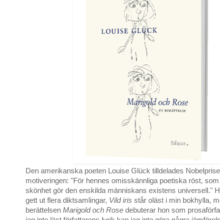
Den amerikanska poeten Louise Glück tilldelades Nobelpris
motiveringen: "För hennes omisskännliga poetiska röst, so
skönhet gör den enskilda människans existens universell." Ho
gett ut flera diktsamlingar,
Vild iris
står oläst i min bokhylla,
berättelsen
Marigold och Rose
debuterar hon som prosaförfa