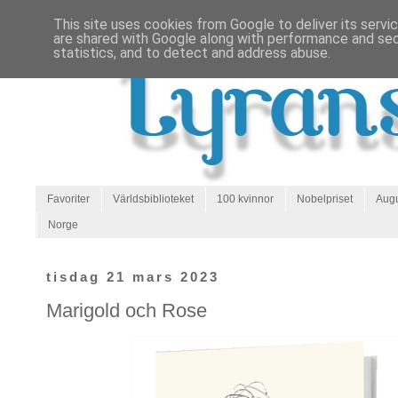
This site uses cookies from Google to deliver its servi
are shared with Google along with performance and secu
statistics, and to detect and address abuse.
Favoriter
Världsbiblioteket
100 kvinnor
Nobelpriset
Augu
Norge
tisdag 21 mars 2023
Marigold och Rose