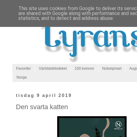
This site uses cookies from Google to deliver its servi
are shared with Google along with performance and secu
statistics, and to detect and address abuse.
Favoriter
Världsbiblioteket
100 kvinnor
Nobelpriset
Augu
Norge
tisdag 9 april 2019
Den svarta katten