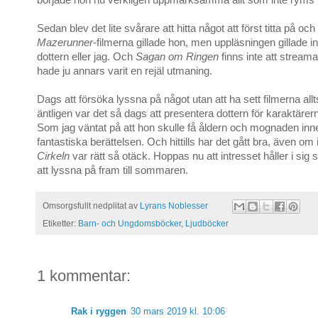
började hon nu verkligen uppmärksamma allt som inte ryms i 
Sedan blev det lite svårare att hitta något att först titta på oc
Mazerunner
-filmerna gillade hon, men uppläsningen gillade i
dottern eller jag. Och
Sagan om Ringen
finns inte att streama
hade ju annars varit en rejäl utmaning.
Dags att försöka lyssna på något utan att ha sett filmerna all
äntligen var det så dags att presentera dottern för karaktärer
Som jag väntat på att hon skulle få åldern och mognaden inne
fantastiska berättelsen. Och hittills har det gått bra, även om
Cirkeln
var rätt så otäck. Hoppas nu att intresset håller i sig 
att lyssna på fram till sommaren.
Omsorgsfullt nedplitat av
Lyrans Noblesser
Etiketter:
Barn- och Ungdomsböcker
,
Ljudböcker
1 kommentar:
Rak i ryggen
30 mars 2019 kl. 10:06