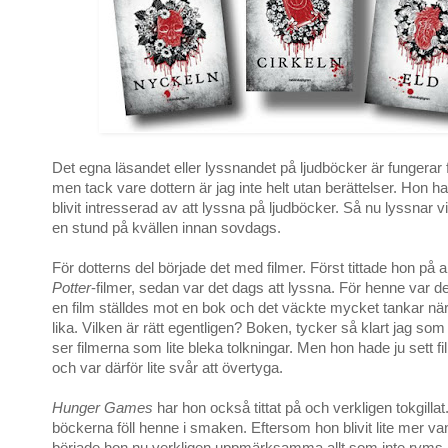
Det egna läsandet eller lyssnandet på ljudböcker är fungerar f
men tack vare dottern är jag inte helt utan berättelser. Hon h
blivit intresserad av att lyssna på ljudböcker. Så nu lyssnar 
en stund på kvällen innan sovdags.
För dotterns del började det med filmer. Först tittade hon på a
Potter
-filmer, sedan var det dags att lyssna. För henne var d
en film ställdes mot en bok och det väckte mycket tankar när 
lika. Vilken är rätt egentligen? Boken, tycker så klart jag som
ser filmerna som lite bleka tolkningar. Men hon hade ju sett fi
och var därför lite svår att övertyga.
Hunger Games
har hon också tittat på och verkligen tokgilla
böckerna föll henne i smaken. Eftersom hon blivit lite mer v