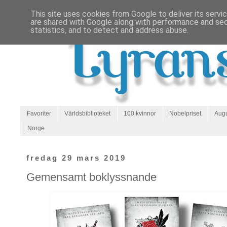
This site uses cookies from Google to deliver its servi
are shared with Google along with performance and secu
statistics, and to detect and address abuse.
Favoriter
Världsbiblioteket
100 kvinnor
Nobelpriset
Augu
Norge
fredag 29 mars 2019
Gemensamt boklyssnande