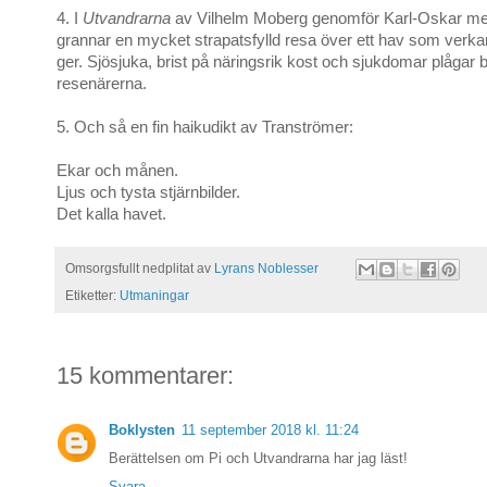
4. I
Utvandrarna
av Vilhelm Moberg genomför Karl-Oskar med
grannar en mycket strapatsfylld resa över ett hav som verka
ger. Sjösjuka, brist på näringsrik kost och sjukdomar plågar 
resenärerna.
5. Och så en fin haikudikt av Tranströmer:
Ekar och månen.
Ljus och tysta stjärnbilder.
Det kalla havet.
Omsorgsfullt nedplitat av
Lyrans Noblesser
Etiketter:
Utmaningar
15 kommentarer:
Boklysten
11 september 2018 kl. 11:24
Berättelsen om Pi och Utvandrarna har jag läst!
Svara