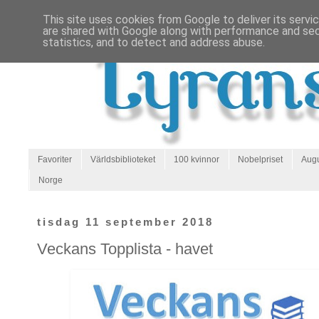
This site uses cookies from Google to deliver its servi
are shared with Google along with performance and secu
statistics, and to detect and address abuse.
Favoriter
Världsbiblioteket
100 kvinnor
Nobelpriset
Augu
Norge
tisdag 11 september 2018
Veckans Topplista - havet