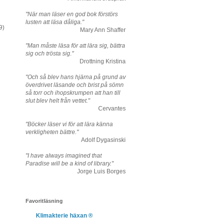
"När man läser en god bok förstörs
lusten att läsa dåliga."
9)
Mary Ann Shaffer
"Man måste läsa för att lära sig, bättra
sig och trösta sig."
Drottning Kristina
"Och så blev hans hjärna på grund av
överdrivet läsande och brist på sömn
så torr och ihopskrumpen att han till
slut blev helt från vettet."
Cervantes
"Böcker läser vi för att lära känna
verkligheten bättre."
Adolf Dygasinski
"I have always imagined that
Paradise will be a kind of library."
Jorge Luis Borges
Favoritläsning
Klimakterie häxan ®