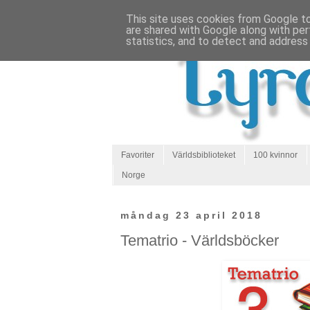
This site uses cookies from Google to 
are shared with Google along with per
statistics, and to detect and address
Favoriter
Världsbiblioteket
100 kvinnor
Norge
måndag 23 april 2018
Tematrio - Världsböcker