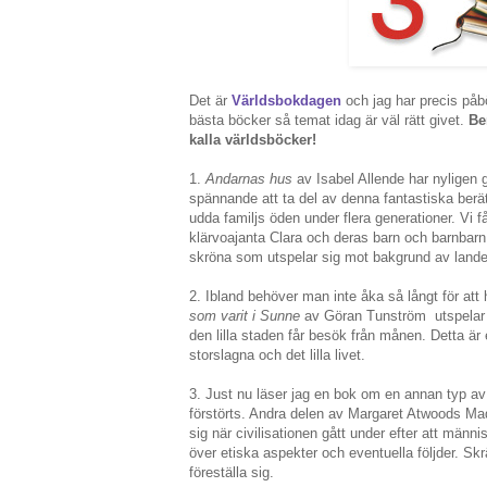
Det är
Världsbokdagen
och jag har precis påbö
bästa böcker så temat idag är väl rätt givet.
Be
kalla världsböcker!
1.
Andarnas hus
av Isabel Allende har nyligen 
spännande att ta del av denna fantastiska ber
udda familjs öden under flera generationer. Vi 
klärvoajanta Clara och deras barn och barnbarn 
skröna som utspelar sig mot bakgrund av landets
2. Ibland behöver man inte åka så långt för att
som varit i Sunne
av Göran Tunström utspelar si
den lilla staden får besök från månen. Detta är
storslagna och det lilla livet.
3. Just nu läser jag en bok om en annan typ av v
förstörts. Andra delen av Margaret Atwoods Ma
sig när civilisationen gått under efter att männ
över etiska aspekter och eventuella följder. Skr
föreställa sig.