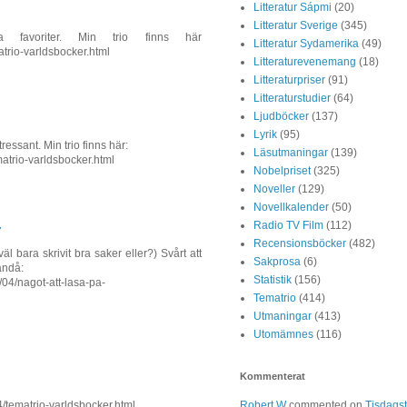
Litteratur Sápmi
(20)
Litteratur Sverige
(345)
avoriter. Min trio finns här
Litteratur Sydamerika
(49)
atrio-varldsbocker.html
Litteraturevenemang
(18)
Litteraturpriser
(91)
Litteraturstudier
(64)
Ljudböcker
(137)
Lyrik
(95)
ressant. Min trio finns här:
Läsutmaningar
(139)
matrio-varldsbocker.html
Nobelpriset
(325)
Noveller
(129)
Novellkalender
(50)
Radio TV Film
(112)
7
Recensionsböcker
(482)
äl bara skrivit bra saker eller?) Svårt att
Sakprosa
(6)
 ändå:
Statistik
(156)
/04/nagot-att-lasa-pa-
Tematrio
(414)
Utmaningar
(413)
Utomämnes
(116)
Kommenterat
Robert W
commented on
Tisdagst
4/tematrio-varldsbocker.html