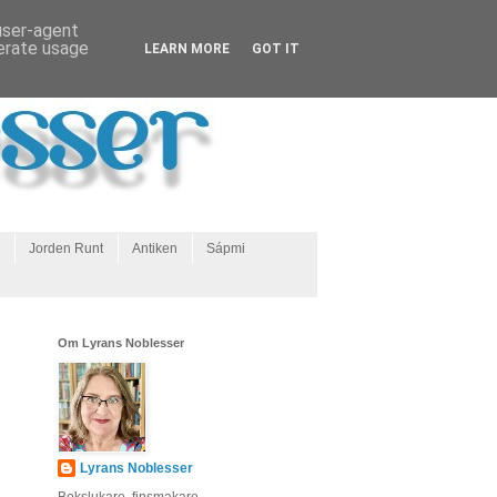
 user-agent
nerate usage
LEARN MORE
GOT IT
Jorden Runt
Antiken
Sápmi
Om Lyrans Noblesser
Lyrans Noblesser
Bokslukare, finsmakare,