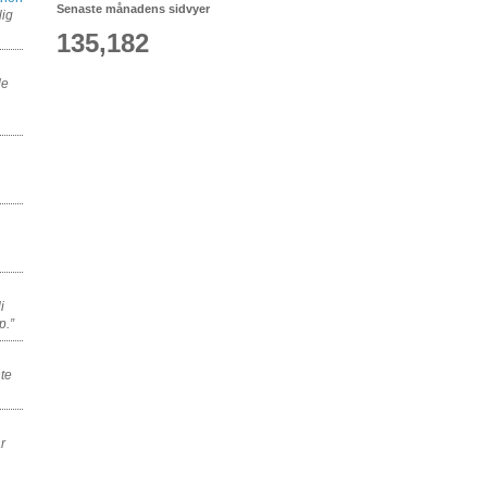
Senaste månadens sidvyer
lig
135,182
de
i
p.”
nte
r