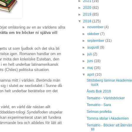
►
2021
(19)
►
2020
(82)
►
2019
(85)
▼
2018
(125)
►
november
(4)
rjat omläsning av en av världens allra
rätta om tre böcker ni själva vill
►
oktober
(7)
►
september
(31)
►
augusti
(9)
getts ut som ljudbok och det ska bli
ättelse igen. Romanen handlar om en
►
juli
(2)
får möta den koleriske Esteban, den
►
juni
(18)
i en helt underbar latinamerikansk
►
maj
(16)
 (Chiles) politiska situation.
▼
april
(10)
 hamna mitt i världen.
Berömda män
Stridsberg lämnar Akademie
suck
g i slutet av sextiotalet i Sunne då
 en helt underbar berättelse om det
Årets Bok 2018
Tematrio - Världsböcker
Tematrio - Sara
ärld, en värld där nästan allt
Selmas profetia
ddaddam-trilogi
Syndafloden
utspelar
iskan experimenterat utan att fundera
Tomma stolar i Akademien
ämmande bra och alldeles för lätt att
Tematrio - Böcker att återvä
till