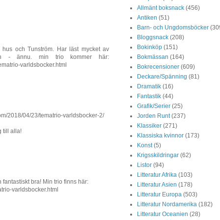
Allmänt boksnack
(456)
Antiken
(51)
Barn- och Ungdomsböcker
(30
Bloggsnack
(208)
Bokinköp
(151)
s hus och Tunström. Har läst mycket av
Bokmässan
(164)
n - ännu. min trio kommer här:
ematrio-varldsbocker.html
Bokrecensioner
(609)
Deckare/Spänning
(81)
Dramatik
(16)
Fantastik
(44)
Grafik/Serier
(25)
om/2018/04/23/tematrio-varldsbocker-2/
Jorden Runt
(237)
Klassiker
(271)
ill alla!
Klassiska kvinnor
(173)
Konst
(5)
Krigsskildringar
(62)
Listor
(94)
Litteratur Afrika
(103)
fantastiskt bra! Min trio finns här:
Litteratur Asien
(178)
atrio-varldsbocker.html
Litteratur Europa
(503)
Litteratur Nordamerika
(182)
Litteratur Oceanien
(28)