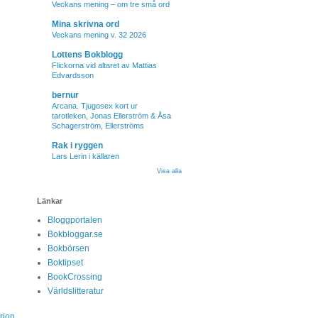
Veckans mening – om tre små ord
Mina skrivna ord
Veckans mening v. 32 2026
Lottens Bokblogg
Flickorna vid altaret av Mattias
Edvardsson
bernur
Arcana. Tjugosex kort ur
tarotleken, Jonas Ellerström & Åsa
Schagerström, Ellerströms
Rak i ryggen
Lars Lerin i källaren
Visa alla
Länkar
Bloggportalen
Bokbloggar.se
Bokbörsen
Boktipset
BookCrossing
Världslitteratur
rion