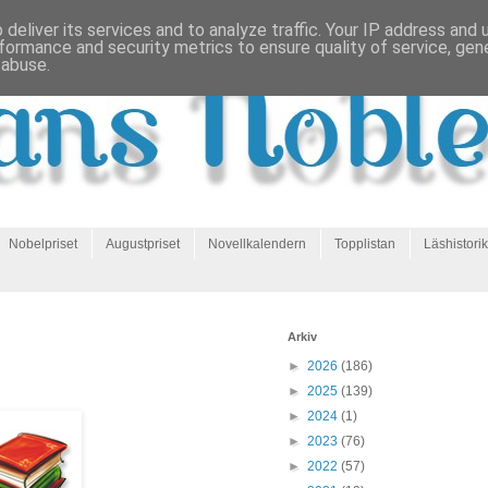
deliver its services and to analyze traffic. Your IP address and
formance and security metrics to ensure quality of service, ge
 abuse.
Nobelpriset
Augustpriset
Novellkalendern
Topplistan
Läshistorik
Arkiv
►
2026
(186)
►
2025
(139)
►
2024
(1)
►
2023
(76)
►
2022
(57)