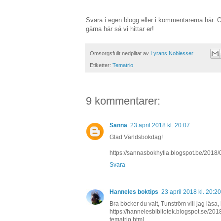
Svara i egen blogg eller i kommentarerna här.
gärna här så vi hittar er!
Omsorgsfullt nedplitat av
Lyrans Noblesser
Etiketter:
Tematrio
9 kommentarer:
Sanna
23 april 2018 kl. 20:07
Glad Världsbokdag!
https://sannasbokhylla.blogspot.be/2018/
Svara
Hanneles boktips
23 april 2018 kl. 20:20
Bra böcker du valt, Tunström vill jag läsa,
https://hannelesbibliotek.blogspot.se/20
tematrio.html