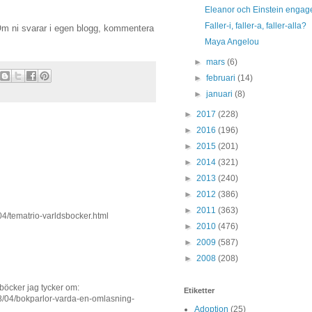
Eleanor och Einstein engag
Faller-i, faller-a, faller-alla?
 Om ni svarar i egen blogg, kommentera
Maya Angelou
►
mars
(6)
►
februari
(14)
►
januari
(8)
►
2017
(228)
►
2016
(196)
►
2015
(201)
►
2014
(321)
►
2013
(240)
►
2012
(386)
►
2011
(363)
04/tematrio-varldsbocker.html
►
2010
(476)
►
2009
(587)
►
2008
(208)
 böcker jag tycker om:
Etiketter
18/04/bokparlor-varda-en-omlasning-
Adoption
(25)