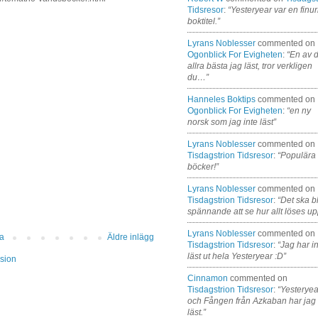
Tidsresor
:
“Yesteryear var en finur
boktitel.”
Lyrans Noblesser
commented on
Ogonblick For Evigheten
:
“En av 
allra bästa jag läst, tror verkligen
du…”
Hanneles Boktips
commented on
Ogonblick For Evigheten
:
“en ny
norsk som jag inte läst”
Lyrans Noblesser
commented on
Tisdagstrion Tidsresor
:
“Populära
böcker!”
Lyrans Noblesser
commented on
Tisdagstrion Tidsresor
:
“Det ska bl
spännande att se hur allt löses up
Lyrans Noblesser
commented on
da
Äldre inlägg
Tisdagstrion Tidsresor
:
“Jag har i
läst ut hela Yesteryear :D”
sion
Cinnamon
commented on
Tisdagstrion Tidsresor
:
“Yesteryea
och Fången från Azkaban har jag
läst.”