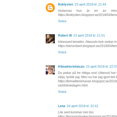
Boklysten
23 april 2018 kl. 21:44
Andarnas hus är en av mina f
https://boklysten.blogspot.se/2018/04/tem
Svara
Robert W
23 april 2018 kl. 21:51
Intressant tematrio. Atwoods bok verkar int
https://skrivrobert.blogspot.se/2018/04/te
Svara
Klimakteriehäxan
23 april 2018 kl. 22:3
Du pekar på tre riktiga ess! (Atwood har v
välja, tyckte jag. Men nu har jag gjort det
https://klimakteriehaxan.blogspot.se/2018
varldsbokdagen.html
Svara
Lena
24 april 2018 kl. 22:41
Lite sent kommer min trio:
https://lenasgodsaker.blogspot.se/2018/0