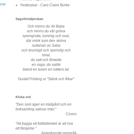
erar
Yesteryear - Caro Claire Burke
Sagoförtäljerskan
Och minns du Ali Baba
och minns du vår gröna
syrengrotta, lummig och sval,
där mörk som den sköna
sultanan av Saba
och brunögd och spenslig och
smal,
du satt och förtalde
en saga, du valde
bland en tusen en nätters tal.
Gustaf Fröding ur
"Stänk och flikar"
Kloka ord
"Den som äger en trädgård och en
boksamling saknar intet."
Cicero
"Att bygga ett folkbibliotek är att riva
ett fängelse."
Amerikanskt ordspråk