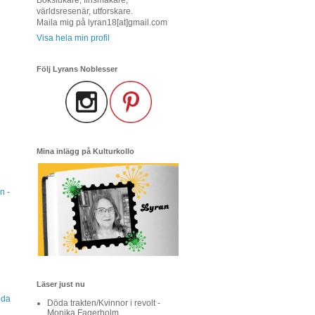
världsresenär, utforskare.
Maila mig på lyran18[at]gmail.com
Visa hela min profil
Följ Lyrans Noblesser
Mina inlägg på Kulturkollo
n -
Läser just nu
nda
Döda trakten/Kvinnor i revolt -
Monika Fagerholm