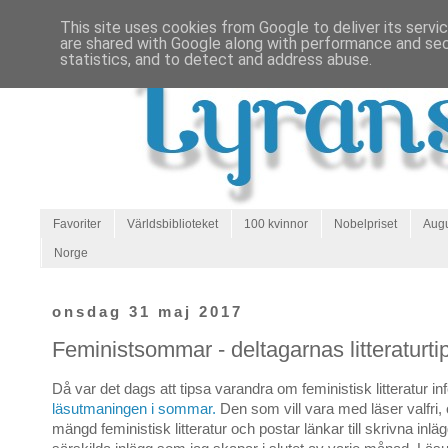
This site uses cookies from Google to deliver its servi
are shared with Google along with performance and secu
statistics, and to detect and address abuse.
Favoriter
Världsbiblioteket
100 kvinnor
Nobelpriset
Augu
Norge
onsdag 31 maj 2017
Feministsommar - deltagarnas litteraturti
Då var det dags att tipsa varandra om feministisk litteratur inf
läsutmaningen i sommar.
Den som vill vara med läser valfri, 
mängd feministisk litteratur och postar länkar till skrivna inlä