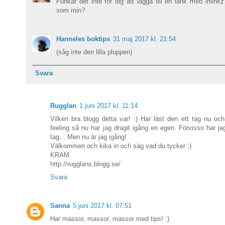
Funkar det inte för dig att lägga till en länk med inlinkz
som min?
Hanneles boktips
31 maj 2017 kl. 21:54
(såg inte den lilla pluppen)
Svara
Rugglan
1 juni 2017 kl. 11:14
Vilken bra blogg detta var! :) Har läst den ett tag nu o
feeling så nu har jag dragit igång en egen. Förvisso har ja
tag... Men nu är jag igång!
Välkommen och kika in och säg vad du tycker ;)
KRAM
http://rugglans.blogg.se/
Svara
Sanna
5 juni 2017 kl. 07:51
Har massor, massor, massor med tips! :)