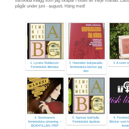
särskilda inlägg som jag skapar i slutet av varje månad. Lä
pågår under juni - augusti. Häng med!
1. Lyrans Noblesser:
2. Hanneles bokparadis:
3. A room 
Feministisk litteratur
feministiska böcker jag
läst
4. Sommarens
5. Sannas bokhylla:
6. Feminis
feministiska utmaning. –
Feministisk tipslista
Böcker som kv
BOKHYLLAN I PEP
femin