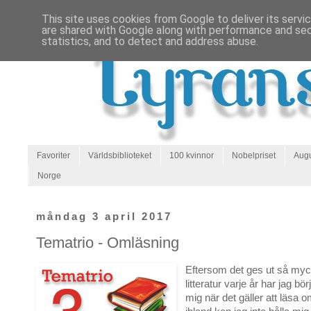
This site uses cookies from Google to deliver its servi
are shared with Google along with performance and secu
statistics, and to detect and address abuse.
Favoriter
Världsbiblioteket
100 kvinnor
Nobelpriset
Augu
Norge
måndag 3 april 2017
Tematrio - Omläsning
Eftersom det ges ut så myc
litteratur varje år har jag bö
mig när det gäller att läsa