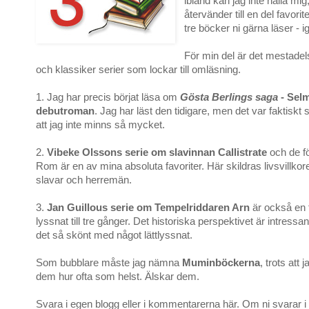
ibland kan jag inte hålla mig
återvänder till en del favorit
tre böcker ni gärna läser - i
För min del är det mestade
och klassiker serier som lockar till omläsning.
1. Jag har precis börjat läsa om
Gösta Berlings saga
- Selm
debutroman
. Jag har läst den tidigare, men det var faktiskt
att jag inte minns så mycket.
2.
Vibeke Olssons serie om slavinnan Callistrate
och de fö
Rom är en av mina absoluta favoriter. Här skildras livsvillkor
slavar och herremän.
3.
Jan Guillous serie om Tempelriddaren Arn
är också en 
lyssnat till tre gånger. Det historiska perspektivet är intressan
det så skönt med något lättlyssnat.
Som bubblare måste jag nämna
Muminböckerna
, trots att 
dem hur ofta som helst. Älskar dem.
Svara i egen blogg eller i kommentarerna här. Om ni svarar i