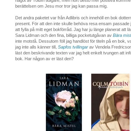
något av Tóibín tidigare, men hört desto mer positiva komme
berättelsen om Jesu mor tror jag kan passa mig.
Det andra paketet var från Adlibris och innehöll en bok dottern
present. För att den inte skulle behöva resa ensam passade
att fylla på mitt eget bokförråd. Jag har ju länge planerat att 
Sara Lidman och den fina, billiga pocketutgåvan av
Bära mist
inte motstå. Dessutom föll jag handlöst för titeln på en bok, va
jag inte alls känner till,
Sapfos tvillingar
av Vendela Fredricson.
läst den beskrivande texten var jag helt enkelt tvungen att in
bok. Har någon av er läst den?