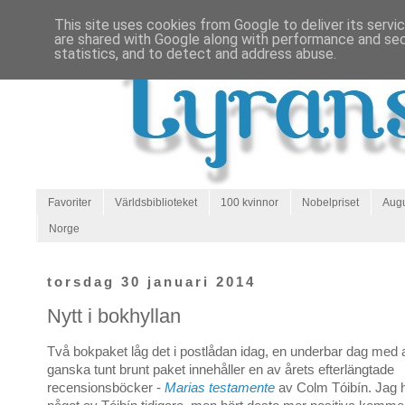
This site uses cookies from Google to deliver its servi
are shared with Google along with performance and secu
statistics, and to detect and address abuse.
Favoriter
Världsbiblioteket
100 kvinnor
Nobelpriset
Augu
Norge
torsdag 30 januari 2014
Nytt i bokhyllan
Två bokpaket låg det i postlådan idag, en underbar dag med a
ganska tunt brunt paket innehåller en av årets efterlängtade
recensionsböcker -
Marias testamente
av Colm Tóibín. Jag ha