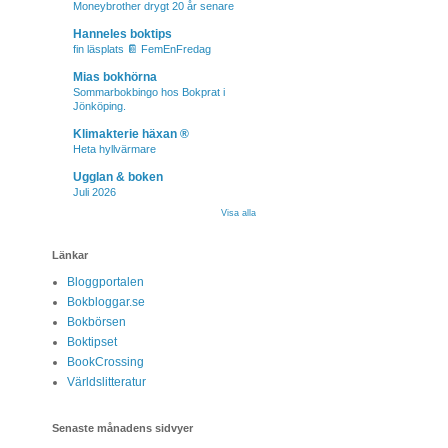
Moneybrother drygt 20 år senare
Hanneles boktips
fin läsplats 📔 FemEnFredag
Mias bokhörna
Sommarbokbingo hos Bokprat i
Jönköping.
Klimakterie häxan ®
Heta hyllvärmare
Ugglan & boken
Juli 2026
Visa alla
Länkar
Bloggportalen
Bokbloggar.se
Bokbörsen
Boktipset
BookCrossing
Världslitteratur
Senaste månadens sidvyer