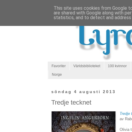
This site uses cookies from Google to 
are shared with Google along with per
statistics, and to detect and address
Favoriter
Världsbiblioteket
100 kvinnor
Norge
söndag 4 augusti 2013
Tredje tecknet
Tredje 
av Rab
Olivia 