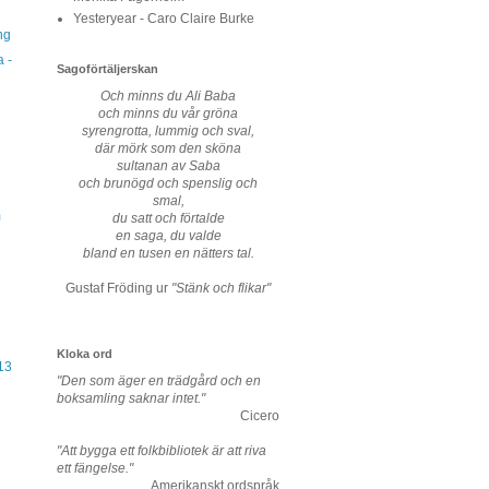
Yesteryear - Caro Claire Burke
ng
 -
Sagoförtäljerskan
Och minns du Ali Baba
och minns du vår gröna
syrengrotta, lummig och sval,
där mörk som den sköna
sultanan av Saba
och brunögd och spenslig och
smal,
m
du satt och förtalde
en saga, du valde
bland en tusen en nätters tal.
Gustaf Fröding ur
"Stänk och flikar"
Kloka ord
13
"Den som äger en trädgård och en
boksamling saknar intet."
Cicero
"Att bygga ett folkbibliotek är att riva
ett fängelse."
Amerikanskt ordspråk