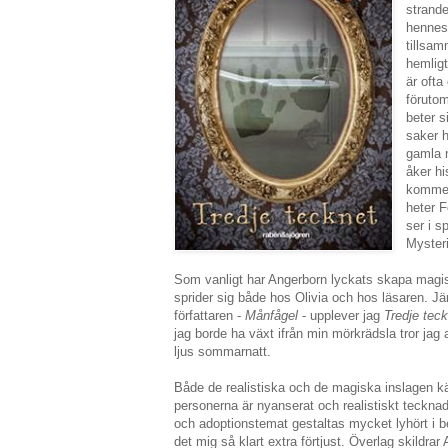
strande
hennes 
tillsam
hemligt
är oft
förutom
beter s
saker 
gamla n
åker hi
kommer 
heter F
ser i s
Mysteri
Som vanligt har Angerborn lyckats skapa magi
sprider sig både hos Olivia och hos läsaren. Jä
författaren -
Månfågel
- upplever jag
Tredje tec
jag borde ha växt ifrån min mörkrädsla tror jag a
ljus sommarnatt.
Både de realistiska och de magiska inslagen k
personerna är nyanserat och realistiskt tecknad
och adoptionstemat gestaltas mycket lyhört i
det mig så klart extra förtjust. Överlag skildrar