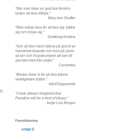
"När man läser en god bok förstörs
lusten att läsa dåliga."
Mary Ann Shaffer
"Man måste läsa för att lära sig, bättra
sig och trösta sig."
Drottning Kristina
"Och så blev hans hjärna på grund av
överdrivet läsande och brist på sömn
så torr och ihopskrumpen att han till
slut blev helt från vettet."
Cervantes
"Böcker läser vi för att lära känna
verkligheten bättre."
Adolf Dygasinski
9)
"I have always imagined that
Paradise will be a kind of library."
Jorge Luis Borges
Favoritläsning
enligt O