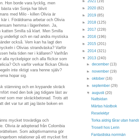
►
2021
(19)
n. Hon borde vara lycklig, men
►
2020
(82)
bästa vän Sonja har blivit
mans med Milo - killen Olivia är
►
2019
(85)
 kär i. Föräldrarna arbetar och Olivia
►
2018
(125)
a ensam hemma i lägenheten. Ja,
►
2017
(228)
 katten Smilla så klart. Men Smilla
ig underligt och en rad andra mystiska
►
2016
(196)
händer också. Vem kan ha lagt den
►
2015
(201)
yckeln i Olivias strandväska? Varför
►
2014
(321)
ssen hela tiden ner i källaren? Varifrån
▼
2013
(240)
alla nyckelpigor och alla flickor som
►
december
(13)
elicia? Och varför verkar flickan Olivia
pegeln inte riktigt vara henne själv?
►
november
(19)
erna hopar sig.
►
oktober
(16)
►
september
(29)
sk stämning och en krypande skräck
mfört med den bok jag tidigare läst av
▼
augusti
(20)
knet
som mer skräckbetonad. Trots att
Nattsidan
tt det var tur att jag läste boken en
Märtas hästbok
Reselektyr
änns mycket trovärdiga och
Torka aldrig tårar utan hand
e. Olivia är adopterad från Colombia
Trosell hos Lerin
 berättelsen. Som adoptivmamma gör
Fantastiska norrmän
 Angerborn relationer på ett mycket fint