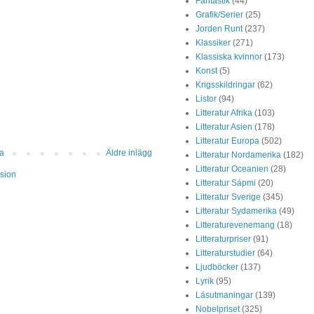
Fantastik
(44)
Grafik/Serier
(25)
Jorden Runt
(237)
Klassiker
(271)
Klassiska kvinnor
(173)
Konst
(5)
Krigsskildringar
(62)
Listor
(94)
Litteratur Afrika
(103)
Litteratur Asien
(178)
Litteratur Europa
(502)
da
Äldre inlägg
Litteratur Nordamerika
(182)
Litteratur Oceanien
(28)
sion
Litteratur Sápmi
(20)
Litteratur Sverige
(345)
Litteratur Sydamerika
(49)
Litteraturevenemang
(18)
Litteraturpriser
(91)
Litteraturstudier
(64)
Ljudböcker
(137)
Lyrik
(95)
Läsutmaningar
(139)
Nobelpriset
(325)