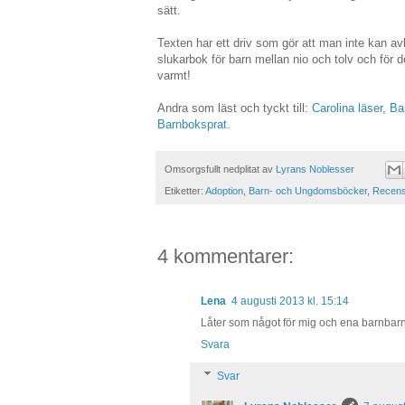
sätt.
Texten har ett driv som gör att man inte kan av
slukarbok för barn mellan nio och tolv och f
varmt!
Andra som läst och tyckt till:
Carolina läser
,
Ba
Barnboksprat
.
Omsorgsfullt nedplitat av
Lyrans Noblesser
Etiketter:
Adoption
,
Barn- och Ungdomsböcker
,
Recens
4 kommentarer:
Lena
4 augusti 2013 kl. 15:14
Låter som något för mig och ena barnbarn
Svara
Svar