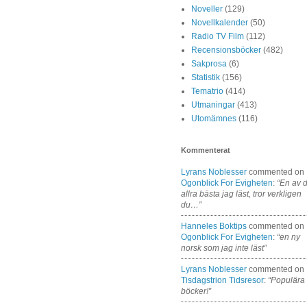
Noveller
(129)
Novellkalender
(50)
Radio TV Film
(112)
Recensionsböcker
(482)
Sakprosa
(6)
Statistik
(156)
Tematrio
(414)
Utmaningar
(413)
Utomämnes
(116)
Kommenterat
Lyrans Noblesser
commented on
Ogonblick For Evigheten
:
“En av 
allra bästa jag läst, tror verkligen
du…”
Hanneles Boktips
commented on
Ogonblick For Evigheten
:
“en ny
norsk som jag inte läst”
Lyrans Noblesser
commented on
Tisdagstrion Tidsresor
:
“Populära
böcker!”