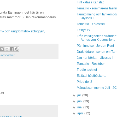
Fint kalas i Karlstad
Tematrio - sommarens läsni
bryta läsningen, det här är en
Tarmtömning och tankemöda
ör deras mammor ;) Den rekommenderas
Ulysses II
Tematrio - Yrkestitel
Ett nytt liv
rn- och ungdomsboksbloggen,
Från verklighetens stränder:
Agnes von Krusenstjer...
Påminnelse - Jorden Runt
Drakriddare - serien om Ta
ionsböcker
Jag har börjat! - Ulysses I
Tematrio - Resfeber
Tredje tecknet
Ett fåtal höstböcker...
Pride del 2
Månadssummering Juli - 20
et!
►
juli
(20)
►
juni
(29)
►
maj
(13)
►
april
(12)