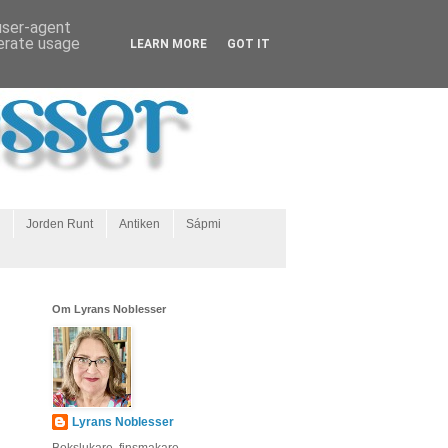
 user-agent
nerate usage
LEARN MORE
GOT IT
Jorden Runt
Antiken
Sápmi
Om Lyrans Noblesser
Lyrans Noblesser
Bokslukare, finsmakare,