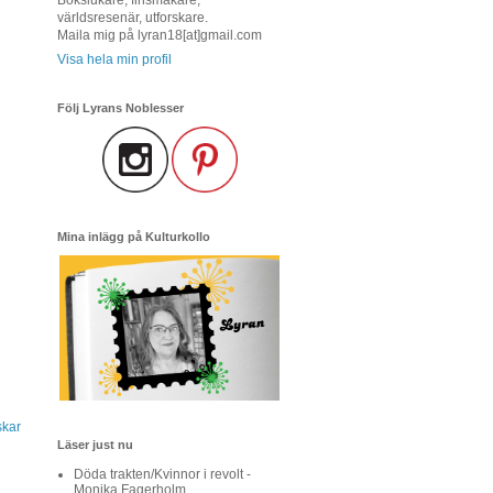
världsresenär, utforskare.
Maila mig på lyran18[at]gmail.com
Visa hela min profil
Följ Lyrans Noblesser
Mina inlägg på Kulturkollo
skar
Läser just nu
Döda trakten/Kvinnor i revolt -
Monika Fagerholm