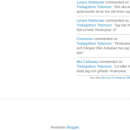
Lyrans Noblesser
commented on
Tisdagstrion Tidsresor
:
“Det ska bl
spännande att se hur allt löses up
Lyrans Noblesser
commented on
Tisdagstrion Tidsresor
:
“Jag har i
läst ut hela Yesteryear :D”
Cinnamon
commented on
Tisdagstrion Tidsresor
:
“Yesteryea
och Fången från Azkaban har jag
läst.”
Mrs Calloway
commented on
Tisdagstrion Tidsresor
:
“Liv efter l
läste jag och gillade.Yesteryear…
Get this
Recent Comments Wi
Använder
Blogger
.