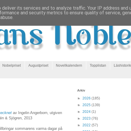
deliver its services and to analyze traffic. Your IP address and
formance and security metrics to ensure quality of service, ge
 abuse.
Nobelpriset
Augustpriset
Novellkalendern
Topplistan
Läshistorik
Arkiv
►
2026
(185)
►
2025
(139)
►
2024
(1)
tecknet
av Ingelin Angerborn, utgiven
én & Sjögren, 2013
►
2023
(76)
►
2022
(57)
tillbringar sommarens varma dagar på