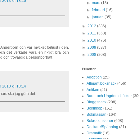
i 2013 kl. 18:15
►
mars
(18)
►
februari
(16)
►
januari
(35)
►
2012
(386)
►
2011
(363)
►
2010
(476)
►
2009
(587)
 Angerborn och var mycket förtjust i den.
och det verkade vara en riktigt bra och
►
2008
(208)
ig och trovärdiga personporträtt
Etiketter
Adoption
(25)
Allmänt boksnack
(456)
i 2013 kl. 18:14
Antiken
(51)
nnars ska jag göra det.
Barn- och Ungdomsböcker
(30
Bloggsnack
(208)
Bokinköp
(151)
Bokmässan
(164)
Bokrecensioner
(608)
Deckare/Spänning
(81)
Dramatik
(16)