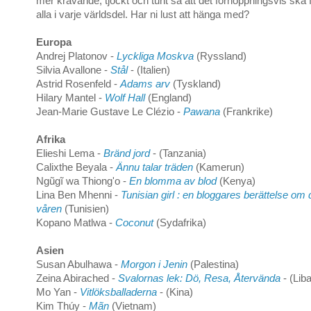
mer krävande, tjockt och tunt så att det förhoppningsvis ska 
alla i varje världsdel. Har ni lust att hänga med?
Europa
Andrej Platonov -
Lyckliga Moskva
(Ryssland)
Silvia Avallone -
Stål
- (Italien)
Astrid Rosenfeld -
Adams arv
(Tyskland)
Hilary Mantel -
Wolf Hall
(England)
Jean-Marie Gustave Le Clézio -
Pawana
(Frankrike)
Afrika
Elieshi Lema -
Bränd jord
- (Tanzania)
Calixthe Beyala -
Ännu talar träden
(Kamerun)
Ngũgĩ wa Thiong'o -
En blomma av blod
(Kenya)
Lina Ben Mhenni -
Tunisian girl : en bloggares berättelse om
våren
(Tunisien)
Kopano Matlwa -
Coconut
(Sydafrika)
Asien
Susan Abulhawa -
Morgon i Jenin
(Palestina)
Zeina Abirached -
Svalornas lek: Dö, Resa, Återvända
- (Lib
Mo Yan -
Vitlöksballaderna
- (Kina)
Kim Thúy -
Mãn
(Vietnam)