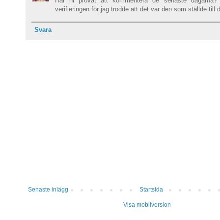
Har ni provat att kommentera de senaste dagarna? 
verifieringen för jag trodde att det var den som ställde till d
Svara
Senaste inlägg
Startsida
Visa mobilversion