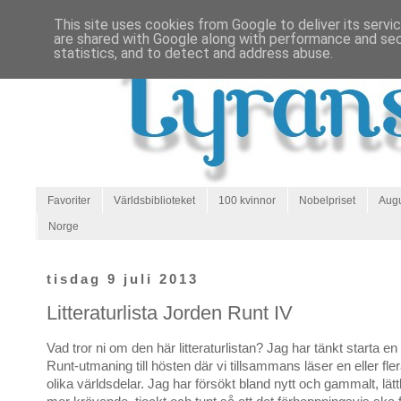
This site uses cookies from Google to deliver its servi
are shared with Google along with performance and secu
statistics, and to detect and address abuse.
Favoriter
Världsbiblioteket
100 kvinnor
Nobelpriset
Augu
Norge
tisdag 9 juli 2013
Litteraturlista Jorden Runt IV
Vad tror ni om den här litteraturlistan? Jag har tänkt starta e
Runt-utmaning till hösten där vi tillsammans läser en eller fle
olika världsdelar. Jag har försökt bland nytt och gammalt, lättl