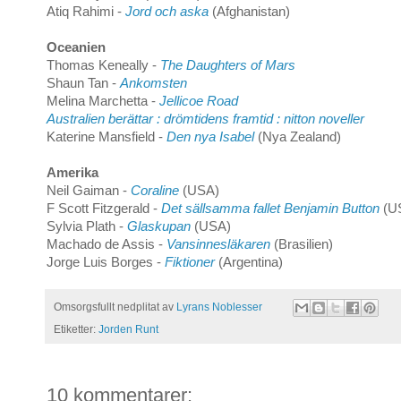
Atiq Rahimi -
Jord och aska
(Afghanistan)
Oceanien
Thomas Keneally -
The Daughters of Mars
Shaun Tan -
Ankomsten
Melina Marchetta -
Jellicoe Road
Australien berättar : drömtidens framtid : nitton noveller
Katerine Mansfield -
Den nya Isabel
(Nya Zealand)
Amerika
Neil Gaiman -
Coraline
(USA)
F Scott Fitzgerald -
Det sällsamma fallet Benjamin Button
(U
Sylvia Plath -
Glaskupan
(USA)
Machado de Assis -
Vansinnesläkaren
(Brasilien)
Jorge Luis Borges -
Fiktioner
(Argentina)
Omsorgsfullt nedplitat av
Lyrans Noblesser
Etiketter:
Jorden Runt
10 kommentarer: