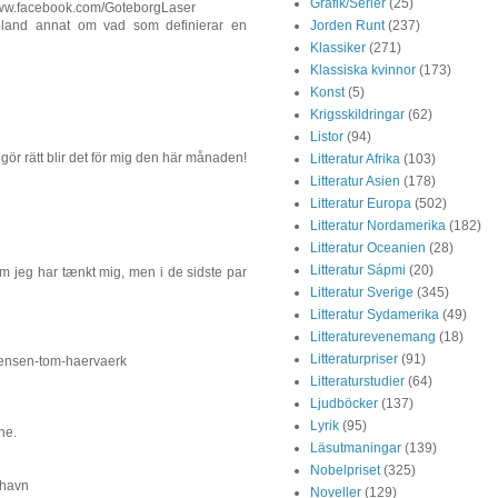
Grafik/Serier
(25)
www.facebook.com/GoteborgLaser
Jorden Runt
(237)
i bland annat om vad som definierar en
Klassiker
(271)
Klassiska kvinnor
(173)
Konst
(5)
Krigsskildringar
(62)
Listor
(94)
gör rätt blir det för mig den här månaden!
Litteratur Afrika
(103)
Litteratur Asien
(178)
Litteratur Europa
(502)
Litteratur Nordamerika
(182)
Litteratur Oceanien
(28)
Litteratur Sápmi
(20)
om jeg har tænkt mig, men i de sidste par
Litteratur Sverige
(345)
Litteratur Sydamerika
(49)
Litteraturevenemang
(18)
Litteraturpriser
(91)
istensen-tom-haervaerk
Litteraturstudier
(64)
Ljudböcker
(137)
Lyrik
(95)
ne.
Läsutmaningar
(139)
Nobelpriset
(325)
nhavn
Noveller
(129)