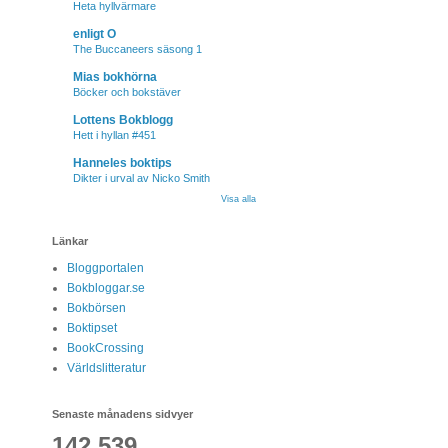
Heta hyllvärmare
enligt O
The Buccaneers säsong 1
Mias bokhörna
Böcker och bokstäver
Lottens Bokblogg
Hett i hyllan #451
Hanneles boktips
Dikter i urval av Nicko Smith
Visa alla
Länkar
Bloggportalen
Bokbloggar.se
Bokbörsen
Boktipset
BookCrossing
Världslitteratur
Senaste månadens sidvyer
142,539