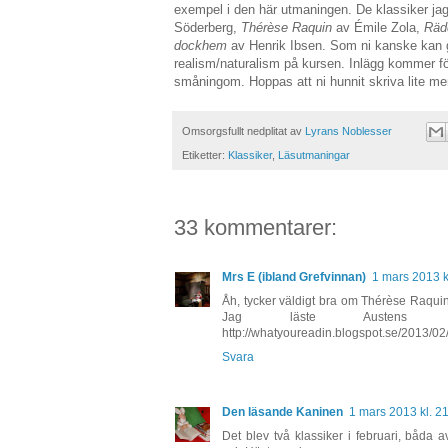
exempel i den här utmaningen. De klassiker jag
Söderberg,
Thérèse Raquin
av Émile Zola,
Räd
dockhem
av Henrik Ibsen. Som ni kanske kan gi
realism/naturalism på kursen. Inlägg kommer f
småningom. Hoppas att ni hunnit skriva lite mer 
Omsorgsfullt nedplitat av
Lyrans Noblesser
Etiketter:
Klassiker
,
Läsutmaningar
33 kommentarer:
Mrs E (ibland Grefvinnan)
1 mars 2013 k
Åh, tycker väldigt bra om Thérèse Raquin
Jag läste Austen
http://whatyoureadin.blogspot.se/2013/02/
Svara
Den läsande Kaninen
1 mars 2013 kl. 2
Det blev två klassiker i februari, båda