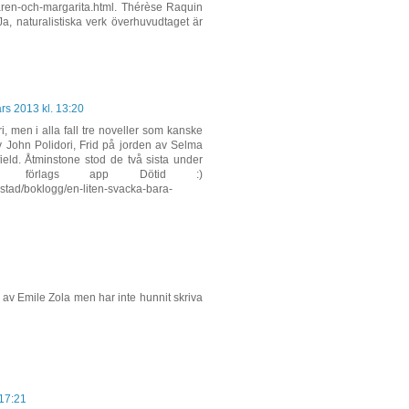
taren-och-margarita.html. Thérèse Raquin
 Ja, naturalistiska verk överhuvudtaget är
rs 2013 kl. 13:20
i, men i alla fall tre noveller som kanske
 John Polidori, Frid på jorden av Selma
eld. Åtminstone stod de två sista under
ix förlags app Dötid :)
elstad/boklogg/en-liten-svacka-bara-
n av Emile Zola men har inte hunnit skriva
 17:21