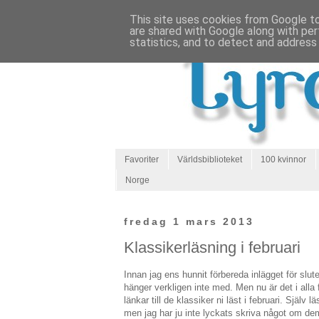
This site uses cookies from Google to 
are shared with Google along with per
statistics, and to detect and address
Favoriter
Världsbiblioteket
100 kvinnor
Norge
fredag 1 mars 2013
Klassikerläsning i februari
Innan jag ens hunnit förbereda inlägget för slute
hänger verkligen inte med. Men nu är det i alla
länkar till de klassiker ni läst i februari. Själv l
men jag har ju inte lyckats skriva något om dem!