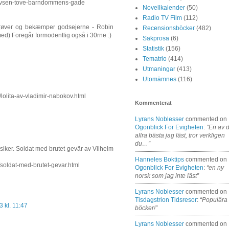
itlevsen-tove-barndommens-gade
Novellkalender
(50)
Radio TV Film
(112)
errøver og bekæmper godsejerne - Robin
Recensionsböcker
(482)
med) Foregår formodentlig også i 30rne :)
Sakprosa
(6)
Statistik
(156)
Tematrio
(414)
Utmaningar
(413)
Utomämnes
(116)
/lolita-av-vladimir-nabokov.html
Kommenterat
Lyrans Noblesser
commented on
Ogonblick For Evigheten
:
“En av 
allra bästa jag läst, tror verkligen
du…”
iker. Soldat med brutet gevär av Vilhelm
Hanneles Boktips
commented on
/soldat-med-brutet-gevar.html
Ogonblick For Evigheten
:
“en ny
norsk som jag inte läst”
Lyrans Noblesser
commented on
Tisdagstrion Tidsresor
:
“Populära
 kl. 11:47
böcker!”
Lyrans Noblesser
commented on