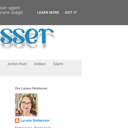
 user-agent
nerate usage
LEARN MORE
GOT IT
Jorden Runt
Antiken
Sápmi
Om Lyrans Noblesser
Lyrans Noblesser
Bokslukare, finsmakare,