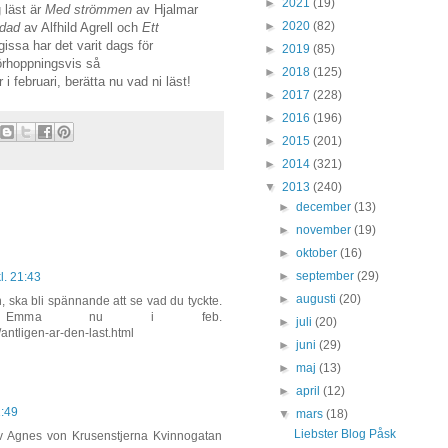
►
2021
(19)
 läst är
Med strömmen
av Hjalmar
►
2020
(82)
dad
av Alfhild Agrell och
Ett
ssa har det varit dags för
►
2019
(85)
örhoppningsvis så
►
2018
(125)
i februari, berätta nu vad ni läst!
►
2017
(228)
►
2016
(196)
►
2015
(201)
►
2014
(321)
▼
2013
(240)
►
december
(13)
►
november
(19)
►
oktober
(16)
►
september
(29)
l. 21:43
►
augusti
(20)
, ska bli spännande att se vad du tyckte.
s Emma nu i feb.
►
juli
(20)
antligen-ar-den-last.html
►
juni
(29)
►
maj
(13)
►
april
(12)
1:49
▼
mars
(18)
Liebster Blog Påsk
 av Agnes von Krusenstjerna Kvinnogatan