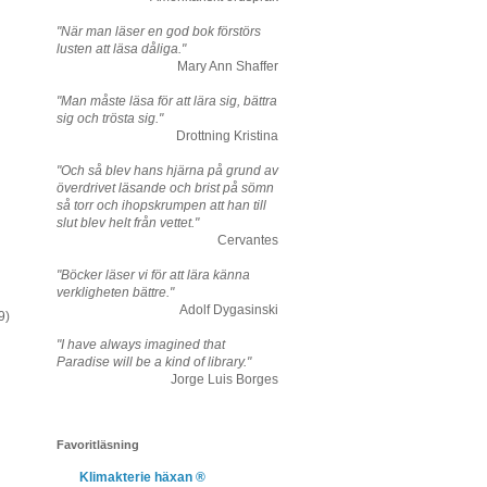
"När man läser en god bok förstörs
lusten att läsa dåliga."
Mary Ann Shaffer
"Man måste läsa för att lära sig, bättra
sig och trösta sig."
Drottning Kristina
"Och så blev hans hjärna på grund av
överdrivet läsande och brist på sömn
så torr och ihopskrumpen att han till
slut blev helt från vettet."
Cervantes
"Böcker läser vi för att lära känna
verkligheten bättre."
Adolf Dygasinski
9)
"I have always imagined that
Paradise will be a kind of library."
Jorge Luis Borges
Favoritläsning
Klimakterie häxan ®