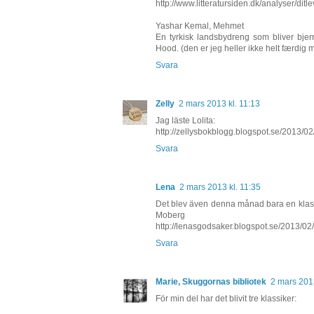
http://www.litteratursiden.dk/analyser/d
Yashar Kemal, Mehmet
En tyrkisk landsbydreng som bliver bj
Hood. (den er jeg heller ikke helt færdig 
Svara
Zelly
2 mars 2013 kl. 11:13
Jag läste Lolita:
http://zellysbokblogg.blogspot.se/2013/02
Svara
Lena
2 mars 2013 kl. 11:35
Det blev även denna månad bara en klass
Moberg
http://lenasgodsaker.blogspot.se/2013/02
Svara
Marie, Skuggornas bibliotek
2 mars 2013
För min del har det blivit tre klassiker: