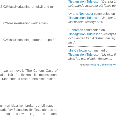
Tisdagstrion Tidsresor
:
“Det ska bl
spännande att se hur allt löses up
13/02/klassikerlasning-dr-jekyll-and-mr-
Lyrans Noblesser
commented on
Tisdagstrion Tidsresor
:
“Jag har i
läst ut hela Yesteryear :D”
13/02/klassikerlasning-varldarnas-
Cinnamon
commented on
Tisdagstrion Tidsresor
:
“Yesteryea
och Fången från Azkaban har jag
13/02/klassikerlasning-jorden-runt-pa-80-
läst.”
Mrs Calloway
commented on
Tisdagstrion Tidsresor
:
“Liv efter l
läste jag och gillade.Yesteryear…
Get this
Recent Comments Wi
den var en novell, "The Curious Case of
ald. Här är länken till recensionen:
/01/the-curious-case-of-benjamin-button
n, men klassiker brukar det bli någon i
rita" av Bulgachov för första gången nu
 Så här skrev jag om den: