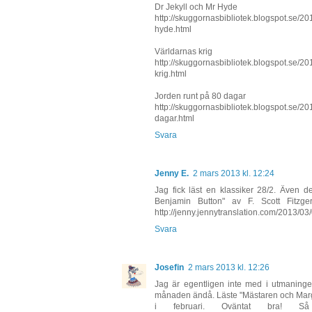
Dr Jekyll och Mr Hyde
http://skuggornasbibliotek.blogspot.se/20
hyde.html
Världarnas krig
http://skuggornasbibliotek.blogspot.se/20
krig.html
Jorden runt på 80 dagar
http://skuggornasbibliotek.blogspot.se/20
dagar.html
Svara
Jenny E.
2 mars 2013 kl. 12:24
Jag fick läst en klassiker 28/2. Även 
Benjamin Button" av F. Scott Fitzger
http://jenny.jennytranslation.com/2013/03
Svara
Josefin
2 mars 2013 kl. 12:26
Jag är egentligen inte med i utmaninge
månaden ändå. Läste "Mästaren och Marga
i februari. Oväntat bra!