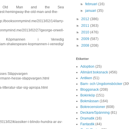
►
februari
(16)
e Old Man and the Sea
►
januari
(35)
est-hemingway-the-old-man-and-the-
►
2012
(386)
//booksonmymind.me/2013/02/14/larry-
►
2011
(363)
sonmymind.me/2013/02/27/george-orwell-
►
2010
(476)
►
2009
(587)
- Köpmannen i Venedig
lliam-shakespeare-kopmannen-i-venedig/
►
2008
(208)
Etiketter
Adoption
(25)
Allmänt boksnack
(456)
esses Stäppvargen
Antiken
(51)
hermann-hesse-stappvargen.html
Barn- och Ungdomsböcker
(30
litteratur-star-sig-apropa.html
Bloggsnack
(208)
Bokinköp
(151)
Bokmässan
(164)
Bokrecensioner
(608)
Deckare/Spänning
(81)
Dramatik
(16)
2013/02/klassiker-i-blindo-hundra-ar-av-
Fantastik
(44)