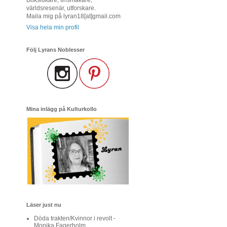
världsresenär, utforskare.
Maila mig på lyran18[at]gmail.com
Visa hela min profil
Följ Lyrans Noblesser
Mina inlägg på Kulturkollo
Läser just nu
Döda trakten/Kvinnor i revolt -
Monika Fagerholm