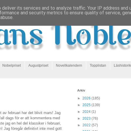
deliver its services and to analyze traffic. Your IP address and
formance and security metrics to ensure quality of service, ge
 abuse.
Nobelpriset
Augustpriset
Novellkalendern
Topplistan
Läshistorik
Arkiv
►
2026
(185)
►
2025
(139)
►
2024
(1)
t av februari har det blivit mars! Jag
 fall dags för er att kommentera med
►
2023
(76)
äste jag en hel del klassiker i februari,
►
2022
(57)
 Jag föregår definitivt inte med gott