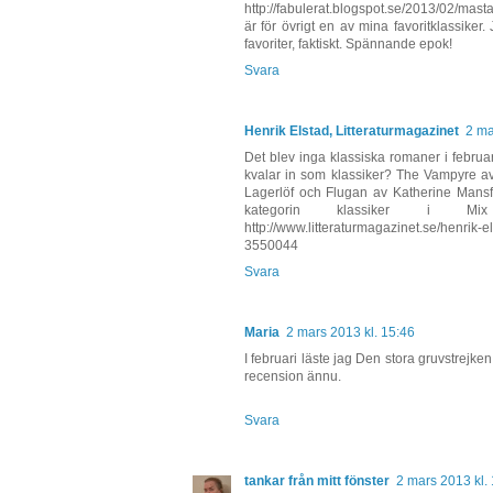
http://fabulerat.blogspot.se/2013/02/mas
är för övrigt en av mina favoritklassiker.
favoriter, faktiskt. Spännande epok!
Svara
Henrik Elstad, Litteraturmagazinet
2 ma
Det blev inga klassiska romaner i februar
kvalar in som klassiker? The Vampyre av
Lagerlöf och Flugan av Katherine Mansfi
kategorin klassiker i M
http://www.litteraturmagazinet.se/henrik-
3550044
Svara
Maria
2 mars 2013 kl. 15:46
I februari läste jag Den stora gruvstrejke
recension ännu.
Svara
tankar från mitt fönster
2 mars 2013 kl.