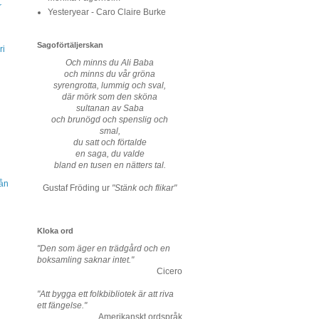
r
Yesteryear - Caro Claire Burke
Sagoförtäljerskan
ri
Och minns du Ali Baba
och minns du vår gröna
syrengrotta, lummig och sval,
där mörk som den sköna
sultanan av Saba
och brunögd och spenslig och
smal,
du satt och förtalde
en saga, du valde
bland en tusen en nätters tal.
rån
Gustaf Fröding ur
"Stänk och flikar"
Kloka ord
"Den som äger en trädgård och en
boksamling saknar intet."
Cicero
"Att bygga ett folkbibliotek är att riva
ett fängelse."
Amerikanskt ordspråk