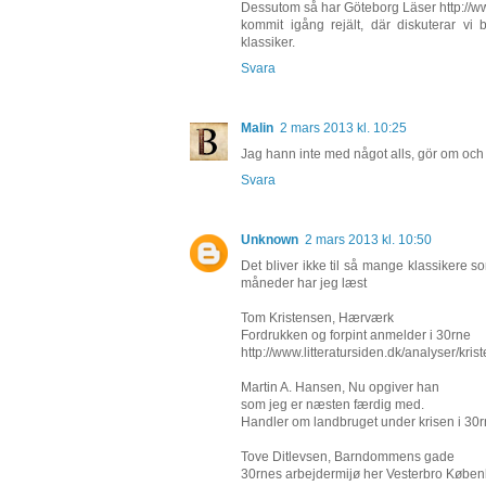
Dessutom så har Göteborg Läser http://
kommit igång rejält, där diskuterar v
klassiker.
Svara
Malin
2 mars 2013 kl. 10:25
Jag hann inte med något alls, gör om och 
Svara
Unknown
2 mars 2013 kl. 10:50
Det bliver ikke til så mange klassikere s
måneder har jeg læst
Tom Kristensen, Hærværk
Fordrukken og forpint anmelder i 30rne
http://www.litteratursiden.dk/analyser/kr
Martin A. Hansen, Nu opgiver han
som jeg er næsten færdig med.
Handler om landbruget under krisen i 30r
Tove Ditlevsen, Barndommens gade
30rnes arbejdermijø her Vesterbro Købe