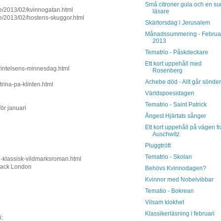
Små citroner gula och en su
se/2013/02/kvinnogatan.html
läsare
se/2013/02/hostens-skuggor.html
Skärtorsdag i Jerusalem
Månadssummering - Februa
2013
Tematrio - Påskdeckare
Ett kort uppehåll med
orintelsens-minnesdag.html
Rosenberg
Achebe död - Allt går sönder
trina-pa-klinten.html
Världspoesidagen
Tematrio - Saint Patrick
ör januari
Ångest Hjärtats sånger
Ett kort uppehåll på vägen f
Auschwitz
Pluggtrött
Tematrio - Skolan
n-klassisk-vildmarksroman.html
 Jack London
Behövs Kvinnodagen?
Kvinnor med Nobelvibbar
Tematio - Bokrean
Vilsam klokhet
Klassikerläsning i februari
i: