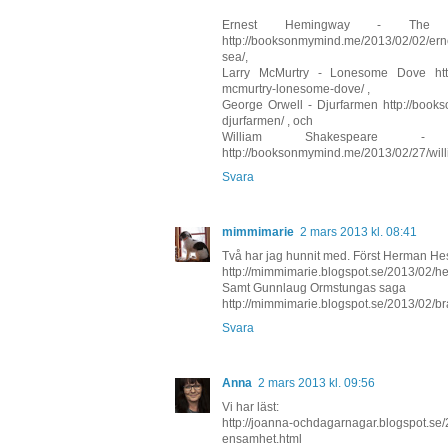
Ernest Hemingway - Th
http://booksonmymind.me/2013/02/02/ern
sea/,
Larry McMurtry - Lonesome Dove http:
mcmurtry-lonesome-dove/ ,
George Orwell - Djurfarmen http://book
djurfarmen/ , och
William Shakespeare 
http://booksonmymind.me/2013/02/27/wi
Svara
mimmimarie
2 mars 2013 kl. 08:41
Två har jag hunnit med. Först Herman H
http://mimmimarie.blogspot.se/2013/02/
Samt Gunnlaug Ormstungas saga
http://mimmimarie.blogspot.se/2013/02/bra-
Svara
Anna
2 mars 2013 kl. 09:56
Vi har läst:
http://joanna-ochdagarnagar.blogspot.se/
ensamhet.html