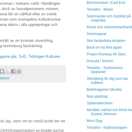
Barnmorskan i East End
sroman i tankens värld. Handlingen
glas dock av huvudpersonens minnen,
Tematrio - Italien
rna likt en vårflod efter en snörik
Spännande och mystiskt på
teman som exempelvis kulturkrockar
engelska
rna delvis i alla upprepningar och
Rosor och midsommarfiran
Sommarprat
orträtt av en kvinnas utveckling,
Den fantastiska kroppen
ig textmässig beskärning.
Back on my feet again
Project Runway All Stars
garna går
,
SvD,
Tidningen Kulturen
.
Dracula i öronen
Tematrio - Sommarens
läsplaner
böcker
Strindberg för dig som har
bråttom
Bokbloggaren Monika
Nya uppdrag
Själamakerskan
Identitet, närhet och frihet h
Eyvind Johnson
Mors Dag
 än jag...även om du också tyckte det var
Tematrio - Nationaldagen
12/04/26/ugglemasken-av-brigitte-gacha/