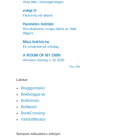
Heta titlar i höstutgivningen
enligt O
Flickorna vid altaret
Hanneles boktips
Revolutionens svaga hjärta av Valle
Wigers
Mias bokhörna
En smakebit på söndag
A ROOM OF MY OWN
Veckans mening v. 32 2026
Visa alla
Länkar
Bloggportalen
Bokbloggar.se
Bokbörsen
Boktipset
BookCrossing
Världslitteratur
Senaste månadens sidvyer