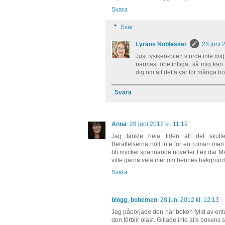
Svara
Svar
Lyrans Noblesser
28 juni 
Just fysiken-biten störde inte mi
närmast obefintliga, så mig kan
dig om att detta var för många bö
Svara
Anna
28 juni 2012 kl. 11:19
Jag tänkte hela tiden att det skull
Berättelserna höll inte för en roman me
bli mycket spännande noveller t ex där 
ville gärna veta mer om hennes bakgrund
Svara
blogg_bohemen
28 juni 2012 kl. 12:13
Jag påbörjade den här boken fylld av entu
den förblir oläst. Gillade inte alls bokens s