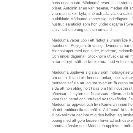
hans unga hustru Màdoumà reser till ett vintrig
priset. Antoinin är en van resenär, medan allt 
vita människor, kyla, snö och alla vackra sak
outbildade Màdoumà känner sig underlägsen i för
hustrur, samtidigt som hon under dagarna i Sver
själv, sitt ursprung och sin omvärld.
Màdoumà växer upp i ett fattigt slumområde K
traditioner. Polygami är vanligt, kvinnorna har 
Äktenskapet med den äldre, moderne, rationelle
Och under dagarna i Stockholm utvecklas en ny
hittar ett nytt sätt att konkurrera med veten
Màdoumà upplever sig själv som motsägelseful
om detta. Ibland blir hennes tankar, upplevelser
motsägelsefulla att jag har svårt att få grepp
sida att hon aldrig hört talas om filmindustrin
hänvisar till myten om Narcissus. Förvirrande f
vara fascinerad och uttråkad av tankeflödet. J
Màdoumàs uppväxt och liv i Kamerun innan hon
på det traditionella samhället. Att "bara" få ta
tillbakablickar ger inte mig den helhet jag önsk
poäng med att göra läsaren förvirrad och osäker,
samma känslor som Màdoumà upplever i mötet m