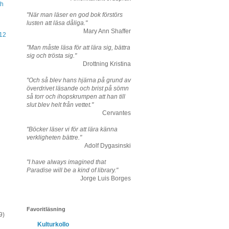
th
"När man läser en god bok förstörs
lusten att läsa dåliga."
Mary Ann Shaffer
12
"Man måste läsa för att lära sig, bättra
sig och trösta sig."
Drottning Kristina
"Och så blev hans hjärna på grund av
överdrivet läsande och brist på sömn
så torr och ihopskrumpen att han till
slut blev helt från vettet."
Cervantes
"Böcker läser vi för att lära känna
verkligheten bättre."
Adolf Dygasinski
"I have always imagined that
Paradise will be a kind of library."
Jorge Luis Borges
Favoritläsning
9)
Kulturkollo