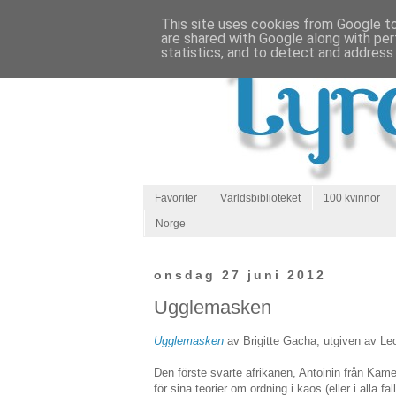
This site uses cookies from Google to 
are shared with Google along with per
statistics, and to detect and address
Favoriter
Världsbiblioteket
100 kvinnor
Norge
onsdag 27 juni 2012
Ugglemasken
Ugglemasken
av Brigitte Gacha, utgiven av Le
Den förste svarte afrikanen, Antoinin från Kameru
för sina teorier om ordning i kaos (eller i alla fa