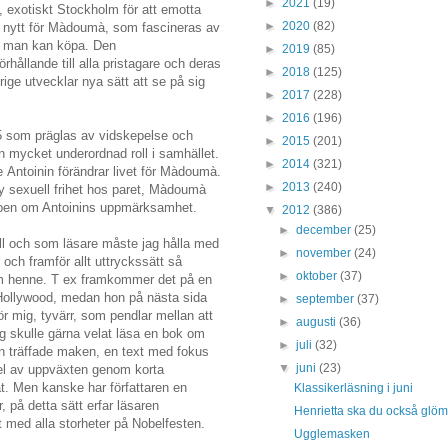
►
2021
(19)
t, exotiskt Stockholm för att emotta
►
2020
(82)
är nytt för Màdoumà, som fascineras av
er man kan köpa. Den
►
2019
(85)
hållande till alla pristagare och deras
►
2018
(125)
ige utvecklar nya sätt att se på sig
►
2017
(228)
►
2016
(196)
5 som präglas av vidskepelse och
►
2015
(201)
en mycket underordnad roll i samhället.
►
2014
(321)
 Antoinin förändrar livet för Màdoumà.
►
2013
(240)
 sexuell frihet hos paret, Màdoumà
skapen om Antoinins uppmärksamhet.
▼
2012
(386)
►
december
(25)
l och som läsare måste jag hålla med
►
november
(24)
 och framför allt uttryckssätt så
►
oktober
(37)
 om henne. T ex framkommer det på en
 i Hollywood, medan hon på nästa sida
►
september
(37)
ör mig, tyvärr, som pendlar mellan att
►
augusti
(36)
ag skulle gärna velat läsa en bok om
►
juli
(32)
 träffade maken, en text med fokus
▼
juni
(23)
 del av uppväxten genom korta
at. Men kanske har författaren en
Klassikerläsning i juni
 på detta sätt erfar läsaren
Henrietta ska du också glö
ed alla storheter på Nobelfesten.
Ugglemasken