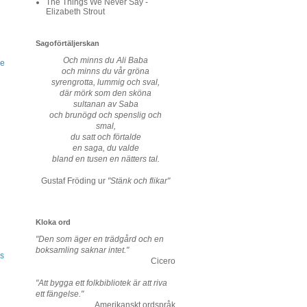
The Things We Never Say -
Elizabeth Strout
Sagoförtäljerskan
Och minns du Ali Baba
de
och minns du vår gröna
syrengrotta, lummig och sval,
där mörk som den sköna
sultanan av Saba
och brunögd och spenslig och
smal,
du satt och förtalde
en saga, du valde
bland en tusen en nätters tal.
Gustaf Fröding ur
"Stänk och flikar"
Kloka ord
"Den som äger en trädgård och en
boksamling saknar intet."
os
Cicero
"Att bygga ett folkbibliotek är att riva
ett fängelse."
Amerikanskt ordspråk