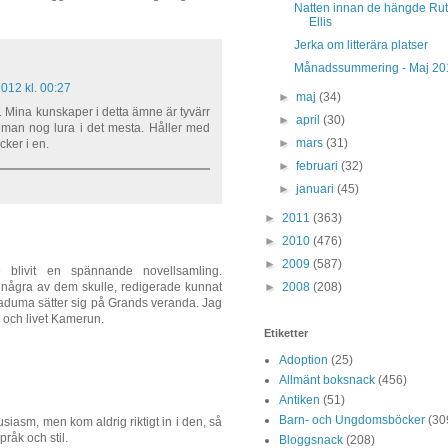
Natten innan de hängde Ru
Ellis
Jerka om litterära platser
Månadssummering - Maj 20
2012 kl. 00:27
►
maj
(34)
g. Mina kunskaper i detta ämne är tyvärr
►
april
(30)
 man nog lura i det mesta. Håller med
►
mars
(31)
cker i en.
►
februari
(32)
►
januari
(45)
►
2011
(363)
►
2010
(476)
►
2009
(587)
e blivit en spännande novellsamling.
►
2008
(208)
n några av dem skulle, redigerade kunnat
Maduma sätter sig på Grands veranda. Jag
 och livet Kamerun.
Etiketter
Adoption
(25)
Allmänt boksnack
(456)
Antiken
(51)
Barn- och Ungdomsböcker
(30
siasm, men kom aldrig riktigt in i den, så
pråk och stil.
Bloggsnack
(208)