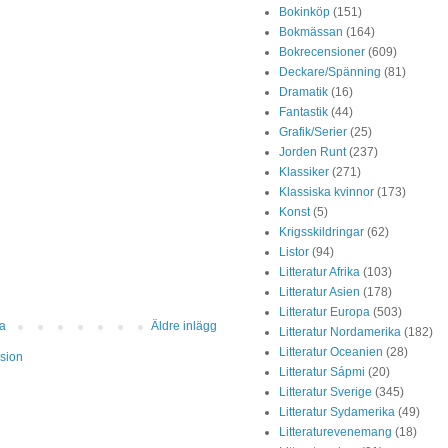
Bokinköp
(151)
Bokmässan
(164)
Bokrecensioner
(609)
Deckare/Spänning
(81)
Dramatik
(16)
Fantastik
(44)
Grafik/Serier
(25)
Jorden Runt
(237)
Klassiker
(271)
Klassiska kvinnor
(173)
Konst
(5)
Krigsskildringar
(62)
Listor
(94)
Litteratur Afrika
(103)
Litteratur Asien
(178)
Litteratur Europa
(503)
da
Äldre inlägg
Litteratur Nordamerika
(182)
Litteratur Oceanien
(28)
sion
Litteratur Sápmi
(20)
Litteratur Sverige
(345)
Litteratur Sydamerika
(49)
Litteraturevenemang
(18)