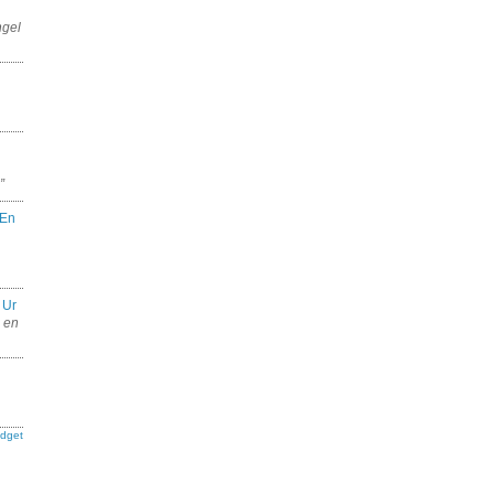
ngel
”
En
 Ur
e en
dget