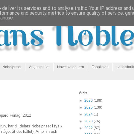
deliver its services and to analyze traffic. Your IP address and
formance and security metrics to ensure quality of service, ge
 abuse.
Nobelpriset
Augustpriset
Novellkalendern
Topplistan
Läshistorik
Arkiv
►
2026
(188)
►
2025
(139)
►
2024
(1)
opard Förlag, 2012
►
2023
(76)
n, har till delats Nobelpriset i fysik
►
2022
(57)
ll något åt det hållet). Antoinin och