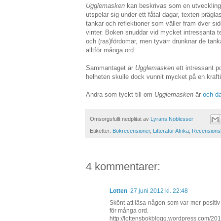
Ugglemasken
kan beskrivas som en utveckling
utspelar sig under ett fåtal dagar, texten prä
tankar och reflektioner som väller fram över sido
vinter. Boken snuddar vid mycket intressanta 
och (ras)fördomar, men tyvärr drunknar de tanka
alltför många ord.
Sammantaget är
Ugglemasken
ett intressant p
helheten skulle dock vunnit mycket på en kraft
Andra som tyckt till om
Ugglemasken
är
och da
Omsorgsfullt nedplitat av
Lyrans Noblesser
Etiketter:
Bokrecensioner
,
Litteratur Afrika
,
Recensions
4 kommentarer:
Lotten
27 juni 2012 kl. 22:48
Skönt att läsa någon som var mer positiv
för många ord.
http://lottensbokblogg.wordpress.com/20