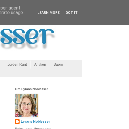
 user-agent
nerate usage
LEARN MORE
GOT IT
Jorden Runt
Antiken
Sápmi
Om Lyrans Noblesser
Lyrans Noblesser
Bokslukare, finsmakare,