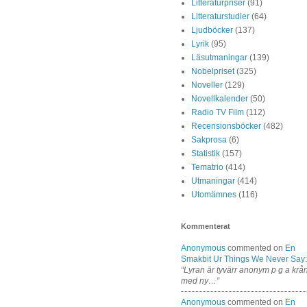
Litteraturpriser
(91)
Litteraturstudier
(64)
Ljudböcker
(137)
Lyrik
(95)
Läsutmaningar
(139)
Nobelpriset
(325)
Noveller
(129)
Novellkalender
(50)
Radio TV Film
(112)
Recensionsböcker
(482)
Sakprosa
(6)
Statistik
(157)
Tematrio
(414)
Utmaningar
(414)
Utomämnes
(116)
Kommenterat
Anonymous
commented on
En
Smakbit Ur Things We Never Say
:
“Lyran är tyvärr anonym p g a krå
med ny…”
Anonymous
commented on
En