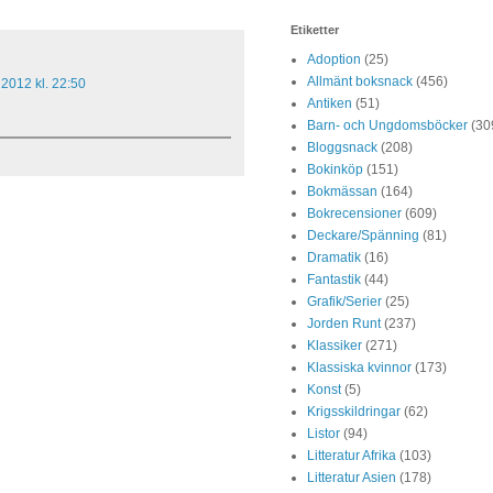
Etiketter
Adoption
(25)
Allmänt boksnack
(456)
2012 kl. 22:50
Antiken
(51)
Barn- och Ungdomsböcker
(30
Bloggsnack
(208)
Bokinköp
(151)
Bokmässan
(164)
Bokrecensioner
(609)
Deckare/Spänning
(81)
Dramatik
(16)
Fantastik
(44)
Grafik/Serier
(25)
Jorden Runt
(237)
Klassiker
(271)
Klassiska kvinnor
(173)
Konst
(5)
Krigsskildringar
(62)
Listor
(94)
Litteratur Afrika
(103)
Litteratur Asien
(178)