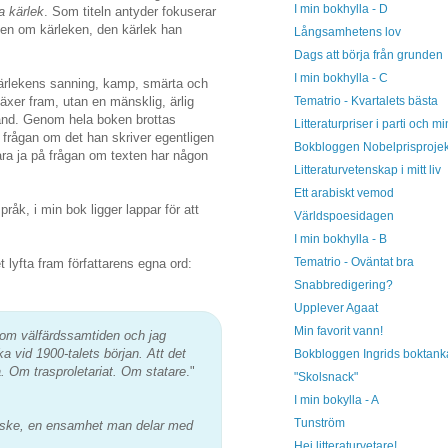
I min bokhylla - D
a kärlek
. Som titeln antyder fokuserar
elsen om kärleken, den kärlek han
Långsamhetens lov
Dags att börja från grunden
I min bokhylla - C
kärlekens sanning, kamp, smärta och
Tematrio - Kvartalets bästa
äxer fram, utan en mänsklig, ärlig
tånd. Genom hela boken brottas
Litteraturpriser i parti och mi
 frågan om det han skriver egentligen
Bokbloggen Nobelprisprojek
vara ja på frågan om texten har någon
Litteraturvetenskap i mitt liv
Ett arabiskt vemod
råk, i min bok ligger lappar för att
Världspoesidagen
I min bokhylla - B
Tematrio - Oväntat bra
t lyfta fram författarens egna ord:
Snabbredigering?
Upplever Agaat
Min favorit vann!
nom välfärdssamtiden och jag
a vid 1900-talets början. Att det
Bokbloggen Ingrids boktank
. Om trasproletariat. Om statare
."
"Skolsnack"
I min bokylla - A
Tunström
anske, en ensamhet man delar med
Hej litteraturvetare!