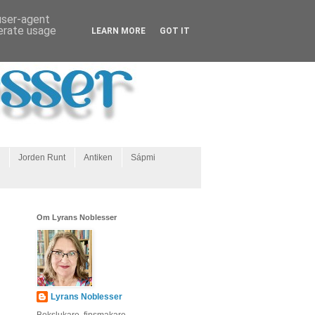
 user-agent
nerate usage
LEARN MORE
GOT IT
Jorden Runt
Antiken
Sápmi
Om Lyrans Noblesser
Lyrans Noblesser
Bokslukare, finsmakare,