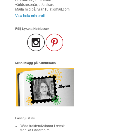
världsresenär, utforskare.
Maila mig på lyran18[at]gmail.com
Visa hela min profil
Följ Lyrans Noblesser
Mina inlägg på Kulturkollo
Läser just nu
Döda trakten/Kvinnor i revolt -
Monika Fagerholm