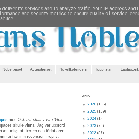
deliver its services and to analyze traffic. Your IP address and
formance and security metrics to ensure quality of service, ge
 abuse.
Nobelpriset
Augustpriset
Novellkalendern
Topplistan
Läshistorik
Arkiv
►
2026
(186)
►
2025
(139)
►
2024
(1)
pris
med
Och allt skall vara kärlek
,
pades skulle vinna! Jag var upprörd
►
2023
(76)
set, roligt att texten och författaren
►
2022
(57)
kommer här min recension i repris: