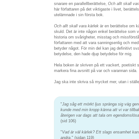
snarare en parallellberättelse,
Och allt skall var
här författaren på det viktigaste i livet, berätt
utelämnade i sin första bok.
Och allt skall vara kärlek
är en berättelse om 
skuld. Det är inte någon enkel berättelse som v
historia om svårigheter, misstag och missförs
författaren med att vara sanningsenlig och med
betyder något. För min del kan jag definitivt s
betydelse, den hade djup betydelse för mig.
Hela boken är skriven på ett vackert, poetiskt sp
markera fina avsnitt på var och varannan sida.
Jag ska inte skriva så mycket mer, utan i ställe
"
Jag såg ett mörkt ljus spränga sig väg ge
kunde med min kropp känna att vi var tillbak
återigen var dags att tala om egendomslösa
(sid 106)
"
Vad är väl kärlek? Ett slags ensamhet k
andra
." (sidan 119)