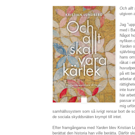
Och allt
utgiven 
Jag "upp
med i Ba
Något ho
nyfiken 
Yarden
o
självbio
hans omv
råkat i 
huvudper
på ett b
arbetar 
rättighet
inte kun
här arbe
passar i
mig urför
samhällssystem som så ivrigt rensar bort de so
de sociala skyddsnäten krympt till intet.
Efter framgångarna med
Yarden
blev Kristian 
berättat den historia han ville berätta. Därför sk