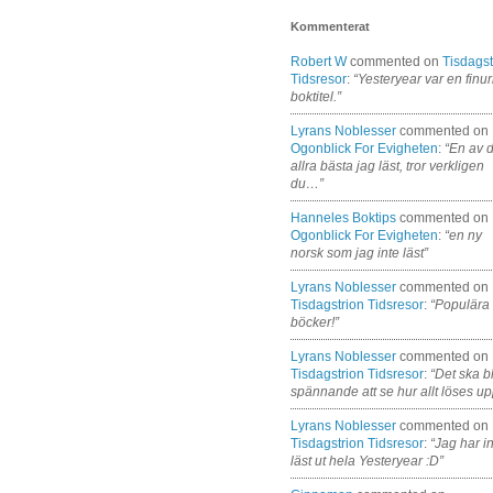
Kommenterat
Robert W
commented on
Tisdagst
Tidsresor
:
“Yesteryear var en finur
boktitel.”
Lyrans Noblesser
commented on
Ogonblick For Evigheten
:
“En av 
allra bästa jag läst, tror verkligen
du…”
Hanneles Boktips
commented on
Ogonblick For Evigheten
:
“en ny
norsk som jag inte läst”
Lyrans Noblesser
commented on
Tisdagstrion Tidsresor
:
“Populära
böcker!”
Lyrans Noblesser
commented on
Tisdagstrion Tidsresor
:
“Det ska bl
spännande att se hur allt löses up
Lyrans Noblesser
commented on
Tisdagstrion Tidsresor
:
“Jag har i
läst ut hela Yesteryear :D”