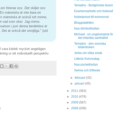
Tematrio - Bortglömda favori
 om förenar oss. Det skiljer oss
Examensarbete och bokrea
 En människa är inte bara en
Nobelpriset till kvinnorna!
n människa är också sitt minne,
et vad som sker. Jag minns.
Bloggstafetten
atsen i just denna berättelse är
Nya dörrbokhyllan
d. Det är också det omöjliga
." (sid
Michael : en ungdomsbok fö
det infantila samhället
Tematrio - den svenska
bilderboken
ll vara kärlek
mycket angelägen
Jerka om olika smak
ning ur ett individuellt perspektiv.
Litterär Kvinnodag
Nya pockethyllan
Selma och Elfriede
►
februari
(32)
►
januari
(45)
►
2011
(363)
►
2010
(476)
►
2009
(587)
►
2008
(208)
!