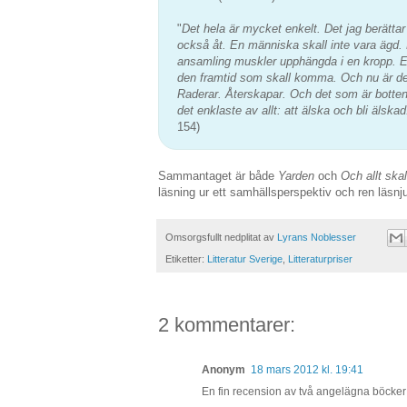
"
Det hela är mycket enkelt. Det jag berättar
också åt. En människa skall inte vara ägd.
ansamling muskler upphängda i en kropp. E
den framtid som skall komma. Och nu är d
Raderar. Återskapar. Och det som är bottens
det enklaste av allt: att älska och bli älska
154)
Sammantaget är både
Yarden
och
Och allt ska
läsning ur ett samhällsperspektiv och ren läsnjut
Omsorgsfullt nedplitat av
Lyrans Noblesser
Etiketter:
Litteratur Sverige
,
Litteraturpriser
2 kommentarer:
Anonym
18 mars 2012 kl. 19:41
En fin recension av två angelägna böcker