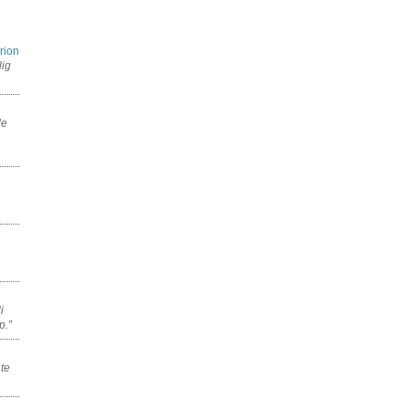
rion
lig
de
i
p.”
nte