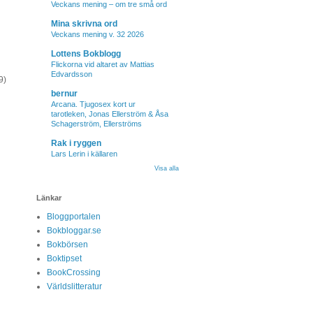
Veckans mening – om tre små ord
Mina skrivna ord
Veckans mening v. 32 2026
Lottens Bokblogg
Flickorna vid altaret av Mattias
Edvardsson
9)
bernur
Arcana. Tjugosex kort ur
tarotleken, Jonas Ellerström & Åsa
Schagerström, Ellerströms
Rak i ryggen
Lars Lerin i källaren
Visa alla
Länkar
Bloggportalen
Bokbloggar.se
Bokbörsen
Boktipset
BookCrossing
Världslitteratur