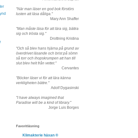
ter
"När man läser en god bok förstörs
fynd
lusten att läsa dåliga."
Mary Ann Shaffer
"Man måste läsa för att lära sig, bättra
sig och trösta sig."
Drottning Kristina
r
"Och så blev hans hjärna på grund av
överdrivet läsande och brist på sömn
så torr och ihopskrumpen att han till
slut blev helt från vettet."
Cervantes
"Böcker läser vi för att lära känna
verkligheten bättre."
Adolf Dygasinski
"I have always imagined that
Paradise will be a kind of library."
Jorge Luis Borges
Favoritläsning
Klimakterie häxan ®