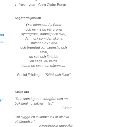
Yesteryear - Caro Claire Burke
Sagoförtäljerskan
Och minns du Ali Baba
och minns du vår gröna
syrengrotta, lummig och sval,
nut
där mörk som den sköna
tet
sultanan av Saba
och brunögd och spenslig och
smal,
du satt och förtalde
en saga, du valde
bland en tusen en nätters tal.
Gustaf Fröding ur
"Stänk och flikar"
Kloka ord
"Den som äger en trädgård och en
ar
boksamling saknar intet."
Cicero
"Att bygga ett folkbibliotek är att riva
ett fängelse."
Amerikanskt ordspråk