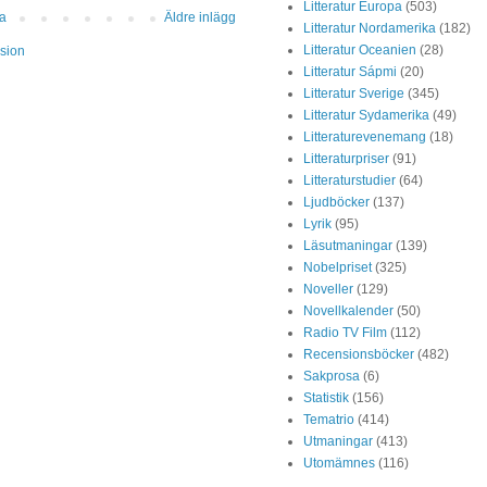
Litteratur Europa
(503)
da
Äldre inlägg
Litteratur Nordamerika
(182)
Litteratur Oceanien
(28)
sion
Litteratur Sápmi
(20)
Litteratur Sverige
(345)
Litteratur Sydamerika
(49)
Litteraturevenemang
(18)
Litteraturpriser
(91)
Litteraturstudier
(64)
Ljudböcker
(137)
Lyrik
(95)
Läsutmaningar
(139)
Nobelpriset
(325)
Noveller
(129)
Novellkalender
(50)
Radio TV Film
(112)
Recensionsböcker
(482)
Sakprosa
(6)
Statistik
(156)
Tematrio
(414)
Utmaningar
(413)
Utomämnes
(116)