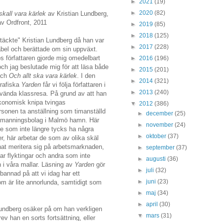
►
2021
(19)
►
2020
(82)
 skall vara kärlek
av Kristian Lundberg,
av Ordfront, 2011
►
2019
(85)
►
2018
(125)
täckte" Kristian Lundberg då han var
►
2017
(228)
bel och berättade om sin uppväxt.
s författaren gjorde mig omedelbart
►
2016
(196)
och jag beslutade mig för att läsa både
►
2015
(201)
ch
Och allt ska vara kärlek
. I den
►
2014
(321)
grafiska
Yarden
får vi följa författaren i
►
2013
(240)
ända klassresa. På grund av att han
ekonomisk knipa tvingas
▼
2012
(386)
sonen ta anställning som timanställd
►
december
(25)
emanningsbolag i Malmö hamn. Här
►
november
(24)
de som inte längre tycks ha några
►
oktober
(37)
er, här arbetar de som av olika skäl
nat meritera sig på arbetsmarknaden,
►
september
(37)
tar flyktingar och andra som inte
►
augusti
(36)
n i våra mallar. Läsning av
Yarden
gör
►
juli
(32)
bannad på att vi idag har ett
►
juni
(23)
m är lite annorlunda, samtidigt som
►
maj
(34)
►
april
(30)
Lundberg osäker på om han verkligen
▼
mars
(31)
rev han en sorts fortsättning, eller