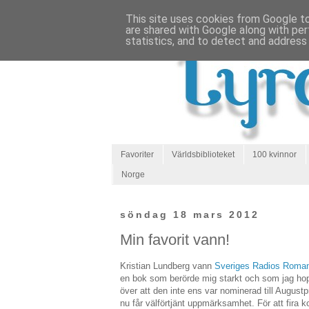
This site uses cookies from Google to 
are shared with Google along with per
statistics, and to detect and address
Favoriter
Världsbiblioteket
100 kvinnor
Norge
söndag 18 mars 2012
Min favorit vann!
Kristian Lundberg vann
Sveriges Radios Roman
en bok som berörde mig starkt och som jag hop
över att den inte ens var nominerad till Augustpri
nu får välförtjänt uppmärksamhet. För att fira 