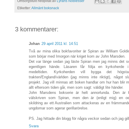
Omsorgsfullt nedplitat av
Lyrans Noblesser
Etiketter:
Allmänt boksnack
3 kommentarer:
Johan
29 april 2011 kl. 14:51
Två av mina olika bokfavoriter är Spiran av William Gold
som börjar med Imorgon när kriget kom av John Marsden.
Det var länge sedan jag läste Spiran men jag minns det som
egentligen hände. Läsaren får följa en kyrkoherde 
medeltiden. Kyrkoherden vill bygga det högsta
trakten/England/världen (jag minns inte riktigt), något s
projekt. Jag vill minnas att boken handlar om hur han blir 
allt eftersom tiden går, men som sagt: väldigt lite händer.
John Marsdens bokserie är helt annorlunda. Den är k
välskriven som Spiran, men den är (enligt mig) en oe
skildring av ett Australien som attackeras av en främman
ungdomar som agerar gerillarörelse.
PS. Jag hittade din blogg för några veckor sedan och jag gill
Svara