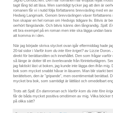
Sigrid Combüchen. Den här romanen har erbjudit rejält motst
tagit lång tid att läsa. Men samtidigt tycker jag att den är oerhö
romanen får vi i nutid följa författarens brevväxling med en av
Hedwig Langmark. Genom brevväxlingen växer författarens 
hon skapar en hel roman om Hedvigs tidigare liv. Bitvis är be
oerhört fängslande. Och bitvis känns den långrandig.
Spill.
ett bra exempel på en roman men inte ska lägga undan bara för
att komma in i den.
När jag började skriva stycket ovan igår eftermiddag hade jag 
20-tal sidor i
Varför kom du inte före kriget?
av Lizzie Doron. 
direkt för berättarstilen och innehållet. Den som frågar varfö
så länge är dotter till en överlevande från förintelselägren. S
jag faktiskt läst ut boken, jag kunde inte lägga den ifrån mig. 
bok som mycket snabbt håvar in läsaren. Man blir starkt ber
berättelsen, den är "gripande", men osentimentalt berättad. D
mycket bra bok, som samtidigt är lättläst och omedelbart en
Trots att
Spill. En damroman
och
Varför kom du inte före krig
får de båda mycket positiva omdömen av mig. Vilka böcker ty
på olika sätt?