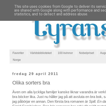
This site uses cookies from Google to deliver its servi
are shared with Google along with performance and secu
statistics, and to detect and address abuse.
Favoriter
Världsbiblioteket
100 kvinnor
Nobelpriset
Augu
Norge
fredag 29 april 2011
Olika sorters bra
Även om alla lyckliga familjer kanske liknar varandra är verkli
bra böcker lika. Just nu håller jag på att avsluta en bra bok,
jag påbörjar en annan. Den första bra romanen är
Spill. En 