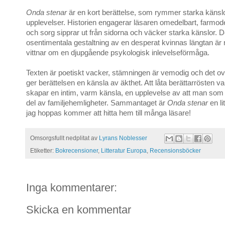
Onda stenar
är en kort berättelse, som rymmer starka känsl
upplevelser. Historien engagerar läsaren omedelbart, farmod
och sorg sipprar ut från sidorna och väcker starka känslor. 
osentimentala gestaltning av en desperat kvinnas längtan ä
vittnar om en djupgående psykologisk inlevelseförmåga.
Texten är poetiskt vacker, stämningen är vemodig och det ov
ger berättelsen en känsla av äkthet. Att låta berättarrösten v
skapar en intim, varm känsla, en upplevelse av att man som l
del av familjehemligheter. Sammantaget är
Onda stenar
en li
jag hoppas kommer att hitta hem till många läsare!
Omsorgsfullt nedplitat av
Lyrans Noblesser
Etiketter:
Bokrecensioner
,
Litteratur Europa
,
Recensionsböcker
Inga kommentarer:
Skicka en kommentar