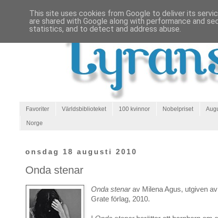
This site uses cookies from Google to deliver its servi
are shared with Google along with performance and secu
statistics, and to detect and address abuse.
Favoriter
Världsbiblioteket
100 kvinnor
Nobelpriset
Augu
Norge
onsdag 18 augusti 2010
Onda stenar
Onda stenar
av Milena Agus, utgiven av
Grate förlag, 2010.