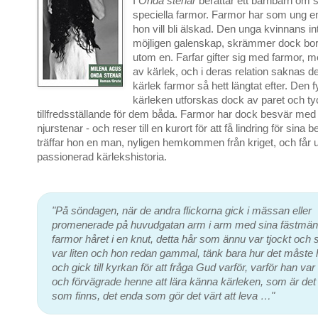
I
Onda stenar
berättar ett barnbarn om 
speciella farmor. Farmor har som ung e
hon vill bli älskad. Den unga kvinnans int
möjligen galenskap, skrämmer dock bort a
utom en. Farfar gifter sig med farmor, me
av kärlek, och i deras relation saknas de
kärlek farmor så hett längtat efter. Den 
kärleken utforskas dock av paret och t
tillfredsställande för dem båda. Farmor har dock besvär med 
njurstenar - och reser till en kurort för att få lindring för sina 
träffar hon en man, nyligen hemkommen från kriget, och får 
passionerad kärlekshistoria.
"På söndagen, när de andra flickorna gick i mässan eller
promenerade på huvudgatan arm i arm med sina fästmän
farmor håret i en knut, detta hår som ännu var tjockt och s
var liten och hon redan gammal, tänk bara hur det måste h
och gick till kyrkan för att fråga Gud varför, varför han var
och förvägrade henne att lära känna kärleken, som är det 
som finns, det enda som gör det värt att leva …"